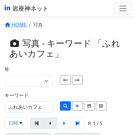
岩座神ネット
HOME
写真
写真 - キーワード 「ふれ
あいカフェ」
年
キーワード
日時
P. 1 / 5