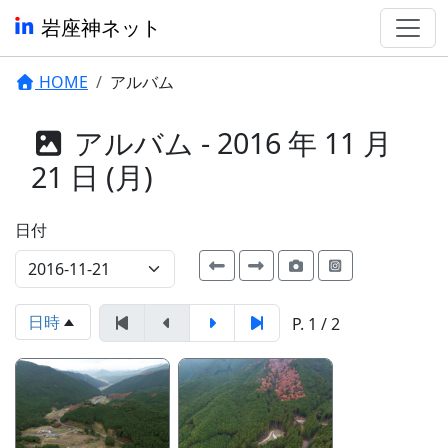
岩座神ネット
HOME
アルバム
アルバム - 2016 年 11 月
21 日 (月)
日付
日時
P. 1 / 2