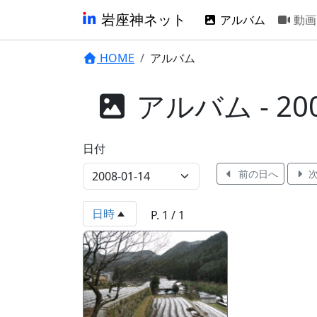
岩座神ネット
アルバム
動画
HOME
アルバム
アルバム - 2008
日付
前の日へ
次
日時
P. 1 / 1