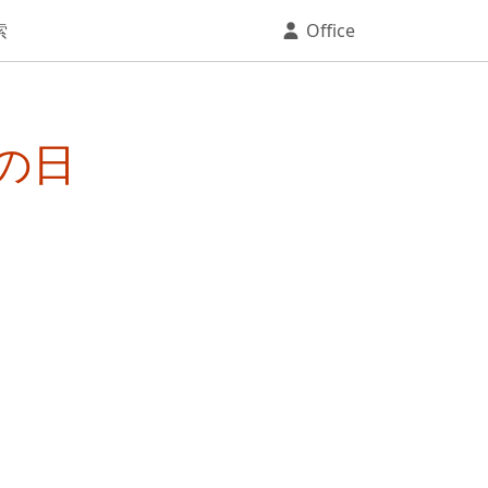
索
Office
の日