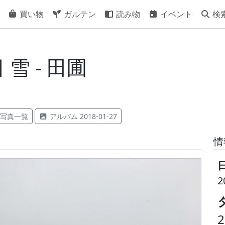
買い物
ガルテン
読み物
イベント
検
 雪 - 田圃
写真一覧
アルバム 2018-01-27
情
2