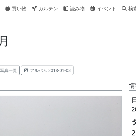
買い物
ガルテン
読み物
イベント
検
正月
写真一覧
アルバム 2018-01-03
情
2