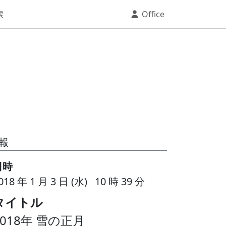
索
Office
報
日時
018 年 1 月 3 日 (水) 10 時 39 分
タイトル
2018年 雪の正月