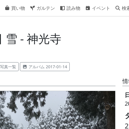
買い物
ガルテン
読み物
イベント
検
 雪 - 神光寺
写真一覧
アルバム 2017-01-14
情
2