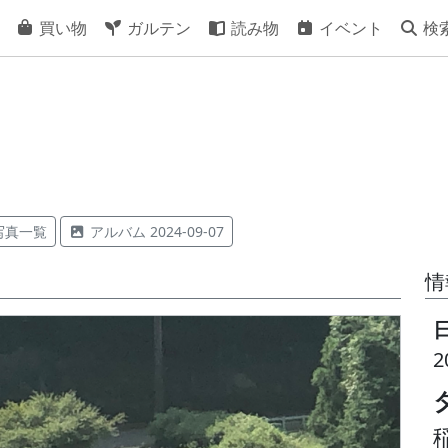
買い物
ガルテン
読み物
イベント
検
写真一覧
アルバム 2024-09-07
情
2