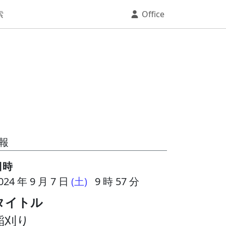
索
Office
報
日時
024 年 9 月 7 日
(土)
9 時 57 分
タイトル
稲刈り