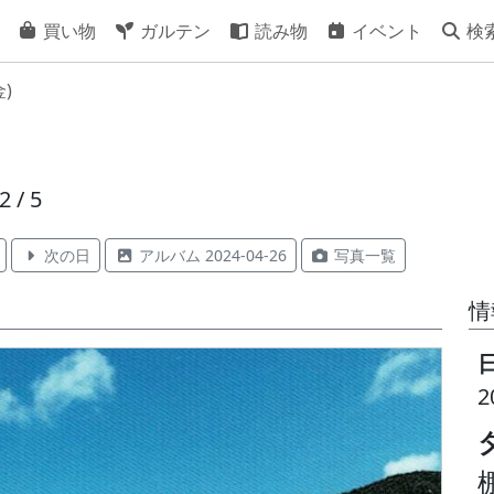
買い物
ガルテン
読み物
イベント
検
金)
 / 5
次の日
アルバム 2024-04-26
写真一覧
情
2