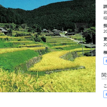
岩
投
2
更
2
関