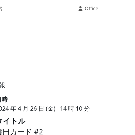
索
Office
報
日時
024 年 4 月 26 日 (金) 14 時 10 分
タイトル
棚田カード #2