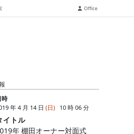
索
Office
報
日時
019 年 4 月 14 日
(日)
10 時 06 分
タイトル
2019年 棚田オーナー対面式