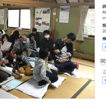
A
c
投
2
関