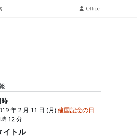
索
Office
報
日時
019 年 2 月 11 日 (月)
建国記念の日
 時 12 分
タイトル