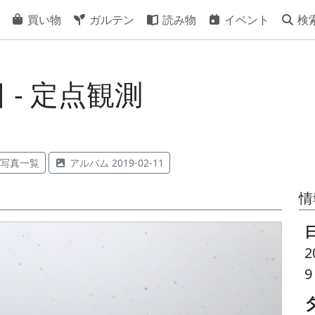
買い物
ガルテン
読み物
イベント
検
日 - 定点観測
写真一覧
アルバム 2019-02-11
情
2
9