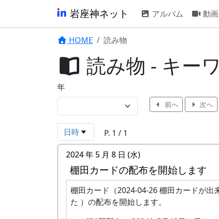
岩座神ネット
アルバム
動画
HOME
読み物
読み物 - キー
年
前へ
次へ
日時
P. 1 / 1
2024 年 5 月 8 日 (水)
棚田カードの配布を開始します
棚田カード（2024-04-26 棚田カードが出
た ）の配布を開始します。