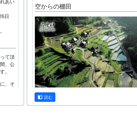
 ふれあい
空からの棚田
26日
。
って頂
間、公
す。
に、そ
読む
黄金色の棚田
をお渡し
さいね。