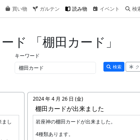
買い物
ガルテン
読み物
イベント
検
ワード 「棚田カード」
キーワード
検索
ク
2024 年 4 月 26 日 (金)
棚田カードが出来ました
来まし
岩座神の棚田カードが出来ました。
4種類あります。