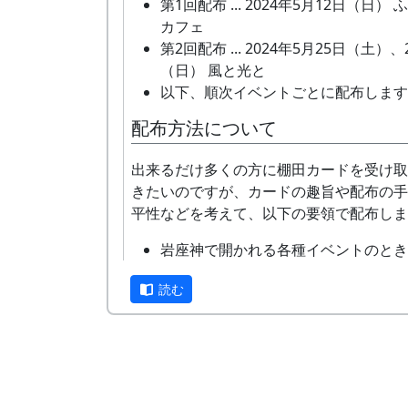
第1回配布 ... 2024年5月12日（日）
カフェ
第2回配布 ... 2024年5月25日（土）、
（日） 風と光と
以下、順次イベントごとに配布します
配布方法について
出来るだけ多くの方に棚田カードを受け取
きたいのですが、カードの趣旨や配布の手
平性などを考えて、以下の要領で配布しま
岩座神で開かれる各種イベントのとき
の場でお渡しします
読む
郵送対応はしません
特産品への添付はしません
1人1回につき、4種類あるうちの1枚
します
4種類揃えたい方は岩座神に4回来てくだ