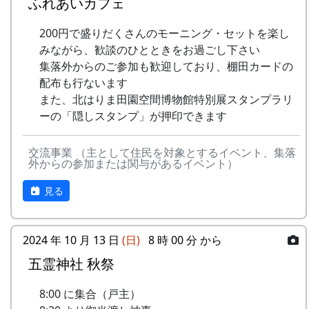
ふれあいカフェ
200円で盛りだくさんのモーニング・セットを楽し
みながら、歓談のひとときをお過ごし下さい
集落外からのご参加も歓迎しており、棚田カードの
配布も行ないます
また、北はりま田園空間博物館特別展スタンプラリ
ーの「隠しスタンプ」が押印できます
交流事業 （主として住民を対象とするイベント、集落
外からの参加または関与があるイベント）
見る
2024 年 10 月 13 日
(日)
8 時 00 分 から
五霊神社 秋祭
8:00 に集合（戸主）