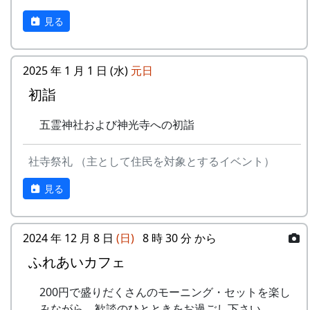
見る
2025 年 1 月 1 日 (水)
元日
初詣
五霊神社および神光寺への初詣
社寺祭礼 （主として住民を対象とするイベント）
見る
2024 年 12 月 8 日
(日)
8 時 30 分 から
ふれあいカフェ
200円で盛りだくさんのモーニング・セットを楽し
みながら、歓談のひとときをお過ごし下さい