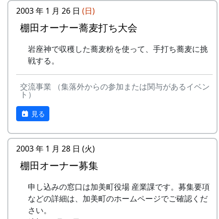
2003 年 1 月 26 日
(日)
棚田オーナー蕎麦打ち大会
岩座神で収穫した蕎麦粉を使って、手打ち蕎麦に挑
戦する。
交流事業 （集落外からの参加または関与があるイベン
ト）
見る
2003 年 1 月 28 日 (火)
棚田オーナー募集
申し込みの窓口は加美町役場 産業課です。募集要項
などの詳細は、加美町のホームページでご確認くだ
さい。