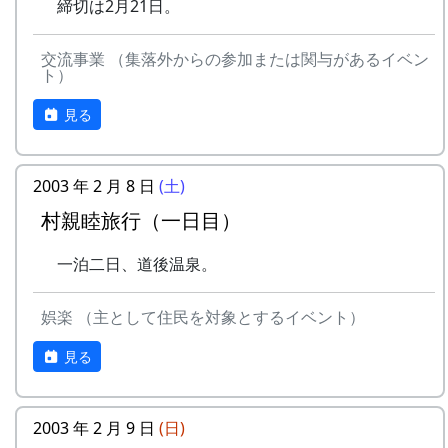
締切は2月21日。
交流事業 （集落外からの参加または関与があるイベン
ト）
見る
2003 年 2 月 8 日
(土)
村親睦旅行（一日目）
一泊二日、道後温泉。
娯楽 （主として住民を対象とするイベント）
見る
2003 年 2 月 9 日
(日)