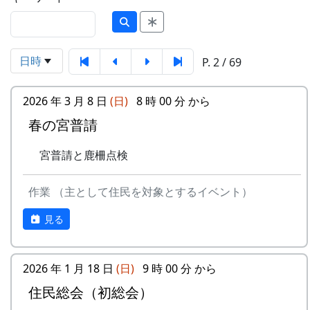
日時
P. 2 / 69
2026 年 3 月 8 日
(日)
8 時 00 分 から
春の宮普請
宮普請と鹿柵点検
作業 （主として住民を対象とするイベント）
見る
2026 年 1 月 18 日
(日)
9 時 00 分 から
住民総会（初総会）