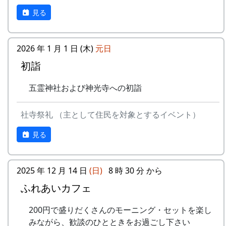
見る
2026 年 1 月 1 日 (木)
元日
初詣
五霊神社および神光寺への初詣
社寺祭礼 （主として住民を対象とするイベント）
見る
2025 年 12 月 14 日
(日)
8 時 30 分 から
ふれあいカフェ
200円で盛りだくさんのモーニング・セットを楽し
みながら、歓談のひとときをお過ごし下さい