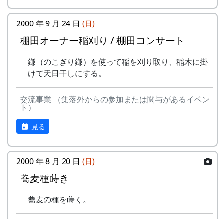
2000 年 9 月 24 日
(日)
棚田オーナー稲刈り / 棚田コンサート
鎌（のこぎり鎌）を使って稲を刈り取り、稲木に掛
けて天日干しにする。
交流事業 （集落外からの参加または関与があるイベン
ト）
見る
2000 年 8 月 20 日
(日)
蕎麦種蒔き
蕎麦の種を蒔く。