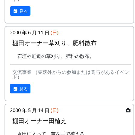
見る
2000 年 6 月 11 日
(日)
棚田オーナー草刈り、肥料散布
石垣や畦道の草刈り、肥料の散布。
交流事業 （集落外からの参加または関与があるイベン
ト）
見る
2000 年 5 月 14 日
(日)
棚田オーナー田植え
水田に入って、苗を手で植える。