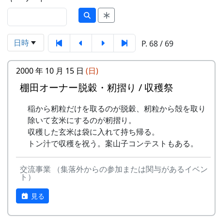
日時
P. 68 / 69
2000 年 10 月 15 日
(日)
棚田オーナー脱穀・籾摺り / 収穫祭
稲から籾粒だけを取るのが脱穀、籾粒から殻を取り
除いて玄米にするのが籾摺り。
収穫した玄米は袋に入れて持ち帰る。
トン汁で収穫を祝う。案山子コンテストもある。
交流事業 （集落外からの参加または関与があるイベン
ト）
見る