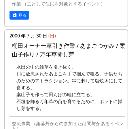
作業 （主として住民を対象とするイベント）
見る
2000 年 7 月 30 日
(日)
棚田オーナー草引き作業 / あまごつかみ / 案
山子作り / 万年草挿し芽
水田の中の雑草を引き抜く。
川に放流されたあまごを手で掴んで獲る。子供たち
のためのアトラクション。串に刺して塩焼きにして
食する。
案山子を作って田んぼの畦に立てる。
石垣を飾る万年草の苗を育てるために、ポットに挿
し芽をする。
交流事業 （集落外からの参加または関与があるイベン
ト）