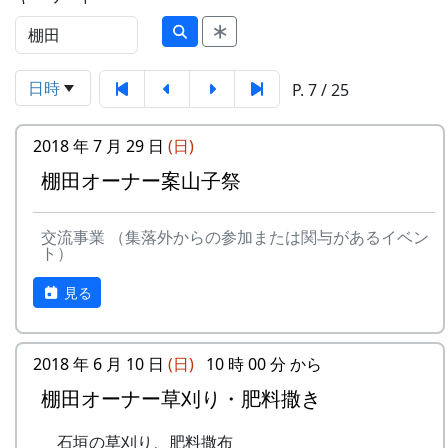
日時
P. 7 / 25
2018 年 7 月 29 日
(日)
棚田オーナー案山子祭
交流事業 （集落外からの参加または関与があるイベン
ト）
見る
2018 年 6 月 10 日
(日)
10 時 00 分 から
棚田オーナー草刈り・肥料撒き
石垣の草刈り、肥料撒布