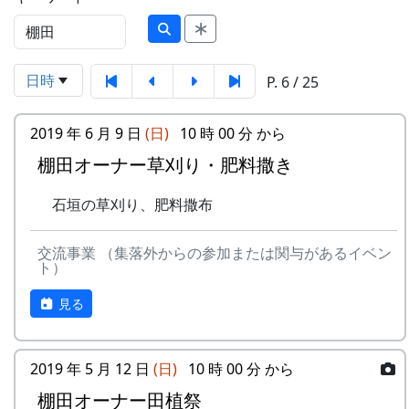
日時
P. 6 / 25
2019 年 6 月 9 日
(日)
10 時 00 分 から
棚田オーナー草刈り・肥料撒き
石垣の草刈り、肥料撒布
交流事業 （集落外からの参加または関与があるイベン
ト）
見る
2019 年 5 月 12 日
(日)
10 時 00 分 から
棚田オーナー田植祭