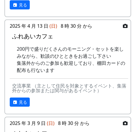
見る
2025 年 4 月 13 日
(日)
8 時 30 分 から
ふれあいカフェ
200円で盛りだくさんのモーニング・セットを楽し
みながら、歓談のひとときをお過ごし下さい
集落外からのご参加も歓迎しており、棚田カードの
配布も行ないます
交流事業 （主として住民を対象とするイベント、集落
外からの参加または関与があるイベント）
見る
2025 年 3 月 9 日
(日)
8 時 30 分 から