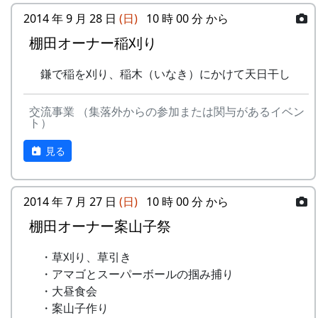
2014 年 9 月 28 日
(日)
10 時 00 分 から
棚田オーナー稲刈り
鎌で稲を刈り、稲木（いなき）にかけて天日干し
交流事業 （集落外からの参加または関与があるイベン
ト）
見る
2014 年 7 月 27 日
(日)
10 時 00 分 から
棚田オーナー案山子祭
・草刈り、草引き
・アマゴとスーパーボールの掴み捕り
・大昼食会
・案山子作り