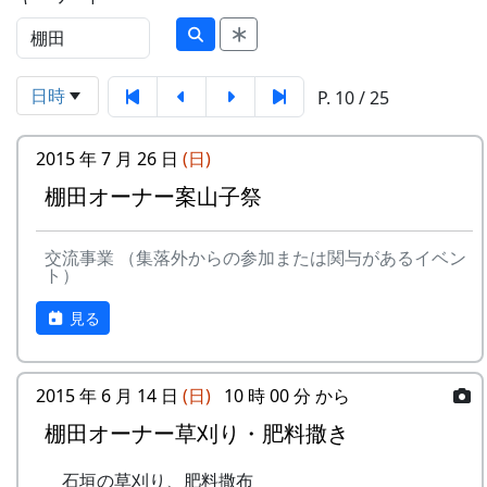
日時
P. 10 / 25
2015 年 7 月 26 日
(日)
棚田オーナー案山子祭
交流事業 （集落外からの参加または関与があるイベン
ト）
見る
2015 年 6 月 14 日
(日)
10 時 00 分 から
棚田オーナー草刈り・肥料撒き
石垣の草刈り、肥料撒布