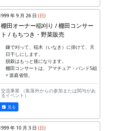
ある都会の若者が、棚田で田植えをして地
10
帰ってきたよ
H
元の人に管理してもらい、収穫を楽しみに
1999 年 9 月 26 日
(日)
CORPORATION
１年を過ごす姿を想像して詩を書きまし
た。
棚田オーナー稲刈り / 棚田コンサー
11
帰郷〜2000〜9
三畳⼀間
ト / もちつき・野菜販売
⽉吉⽇
相棒の“うらめしあ”が曲をつけてくれて、
兵庫県のとある棚田コンサート（収穫日に
12
鎌で刈って、稲木（いなき）に掛けて、天
帰郷
なでしこ
田んぼでライブする企画）でみんなで歌っ
日干しにします。
た思い出の楽曲です。（ポン四郎）
13
僕は棚⽥の中に
アンジェラ
脱穀はもっと後になります。
いる
水と太陽の国で
棚田コンサートは、アマチュア・バンド5組
+ 坂庭省悟。
14
静かに時は…
H
CORPORATION
交流事業 （集落外からの参加または関与があ
るイベント）
15
⽔と太陽の国で
メシアとポン四
郎バンド
見る
16
収穫の秋に
⽉ーアカリ
1999 年 10 月 3 日
(日)
17
棚⽥のステージ
アンジェラ