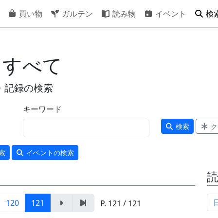
買い物
ガルテン
読み物
イベント
検
 すべて
・記録の検索
キーワード
検索
ク
索
イベント
の検索
120
121
P. 121 / 121