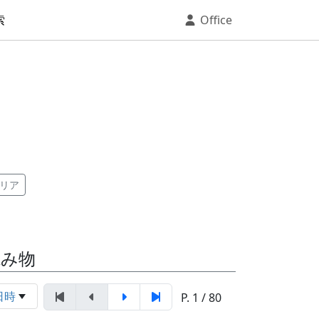
索
Office
リア
読み物
日時
P. 1 / 80