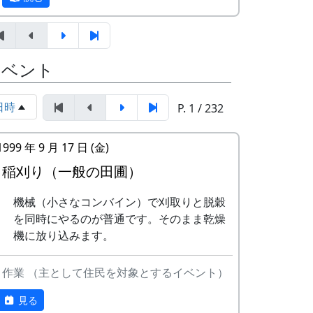
テンボーイズ
ましがられたのを覚えています。
しばらくメンバーのお家では、おいしい“た
3
ワンス・アン
⽉ーアカリ
まごかけごはん”や“卵料理”を味わうことが
ド・フォーエバ
イベント
でき、「音楽やっててよかったなあ」と思
ー
った瞬間でした～。 (ポン四郎）
4
僕の中のふるさ
H
「この村に、喰われる」、「この村を、喰
日時
P. 1 / 232
棚田のイネに
と
CORPORATION
ってやる」って、いやいやいや、岩座神は
II
そんな村じゃありませんよ。
1999 年 9 月 17 日 (金)
5
棚⽥のイネに
メシアとポン四
稲刈り（一般の田圃）
郎バンド
機械（小さなコンバイン）で刈取りと脱穀
6
ふるさと加美の
メシアとポン四
を同時にやるのが普通です。そのまま乾燥
⾥へ
郎バンド
機に放り込みます。
7
棚⽥の⾵
アンジェラ
作業 （主として住民を対象とするイベント）
里山の自然と暮らしを守ろうと、全国に棚
8
この町で
MASA BAND
田オーナー制度というのがあります。
見る
9
⻩⾦の海
アンジェラ