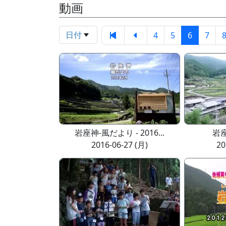
動画
日付
4
5
6
7
岩座神-風だより - 2016...
岩座
2016-06-27 (月)
20