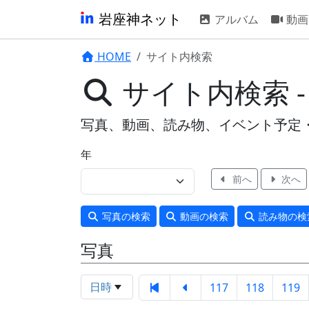
岩座神ネット
アルバム
動画
HOME
サイト内検索
サイト内検索 -
写真、動画、読み物、イベント予定
年
前へ
次へ
写真
の検索
動画
の検索
読み物
の検
写真
日時
117
118
119