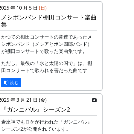
2025 年 10 月 5 日
(日)
メシポンバンド棚田コンサート楽曲
集
かつての棚田コンサートの常連であったメ
シポンバンド（メシアとポン四郎バンド）
が棚田コンサートで歌った楽曲集です。
ただし、最後の「水と太陽の国で」は、棚
田コンサートで歌われる筈だった曲です
が、実際に棚田コンサートが歌われること
読む
はありませんでした。
棚田のうた ～ふるさと加美の里へ
2025 年 3 月 21 日 (金)
～
『ガンニバル』シーズン2
岩座神でもロケが行われた『ガンニバル』
シーズン2が公開されています。