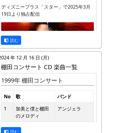
ディズニープラス「スター」で2025年3月
19日より独占配信
私達メシポンバンドが若い頃連続出場を果
読む
たしてきた「棚田コンサート」は、フォー
クソングシンガーの“坂庭省悟さん”を始め
2024 年 12 月 16 日 (月)
審査員の方が見守る中、毎年優秀バンドが
棚田コンサート CD 楽曲一覧
表彰されました。
1999年 棚田コンサート
私達は、この「棚田のうた ～ふるさと加
予告編
美の里へ～」で出場した年、“２位”に入る
ことができました。賞品は何と！「地元産
No
歌
バンド
の卵、半年分」でした。
1
加美と僕と棚⽥
アンジェラ
田んぼの真ん中で山積みの卵の箱を受け取
のメロディ
り、バンドメンバーで分けて持って帰ろう
2
歌おうみんなで
グリーンマウン
としてたら、他のバンドに目茶苦茶うらや
読む