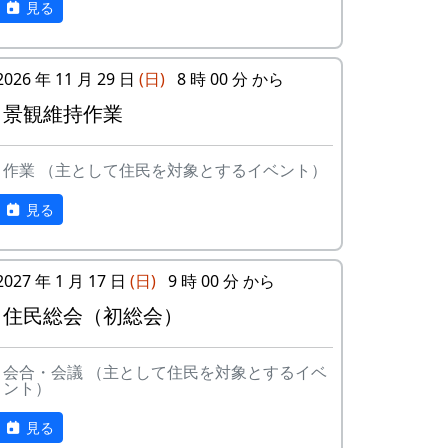
見る
ある都会の若者が、棚田で田植えをして地
10
帰ってきたよ
H
元の人に管理してもらい、収穫を楽しみに
CORPORATION
１年を過ごす姿を想像して詩を書きまし
2026 年 11 月 29 日
(日)
8 時 00 分 から
た。
11
帰郷〜2000〜9
三畳⼀間
景観維持作業
⽉吉⽇
相棒の“うらめしあ”が曲をつけてくれて、
兵庫県のとある棚田コンサート（収穫日に
12
帰郷
なでしこ
作業 （主として住民を対象とするイベント）
田んぼでライブする企画）でみんなで歌っ
た思い出の楽曲です。（ポン四郎）
13
僕は棚⽥の中に
アンジェラ
見る
いる
水と太陽の国で
14
静かに時は…
H
2027 年 1 月 17 日
(日)
9 時 00 分 から
CORPORATION
住民総会（初総会）
15
⽔と太陽の国で
メシアとポン四
郎バンド
会合・会議 （主として住民を対象とするイベ
ント）
16
収穫の秋に
⽉ーアカリ
見る
17
棚⽥のステージ
アンジェラ