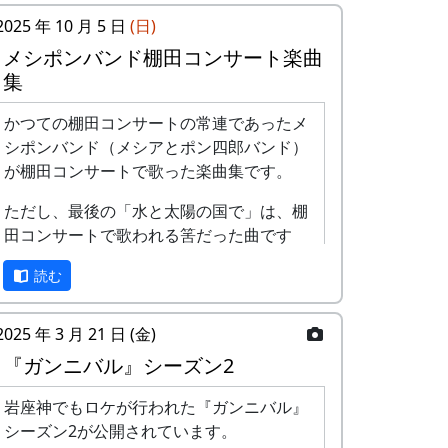
2025 年 10 月 5 日
(日)
メシポンバンド棚田コンサート楽曲
集
かつての棚田コンサートの常連であったメ
シポンバンド（メシアとポン四郎バンド）
が棚田コンサートで歌った楽曲集です。
ただし、最後の「水と太陽の国で」は、棚
田コンサートで歌われる筈だった曲です
が、実際に棚田コンサートが歌われること
読む
はありませんでした。
棚田のうた ～ふるさと加美の里へ
2025 年 3 月 21 日 (金)
～
『ガンニバル』シーズン2
岩座神でもロケが行われた『ガンニバル』
シーズン2が公開されています。