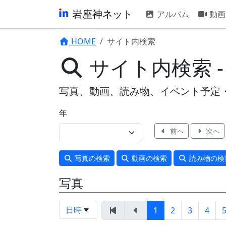
岩座神ネット
アルバム
動画
HOME
サイト内検索
サイト内検索 -
写真、動画、読み物、イベント予定
年
前へ
次へ
写真
の検索
動画
の検索
読み物
の検
写真
日時
1
2
3
4