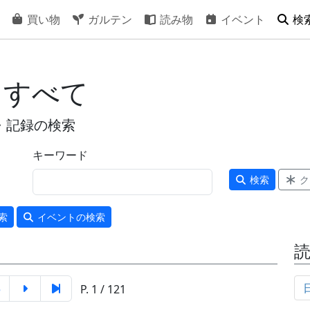
買い物
ガルテン
読み物
イベント
検
 すべて
・記録の検索
キーワード
検索
ク
索
イベント
の検索
5
P. 1 / 121