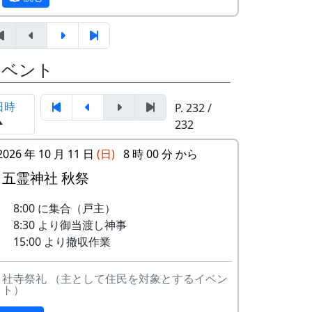
テンボーイズ
ましがられたのを覚えています。
しばらくメンバーのお家では、おいしい“た
3
ワンス・アン
⽉ーアカリ
まごかけごはん”や“卵料理”を味わうことが
ド・フォーエバ
イベント
でき、「音楽やっててよかったなあ」と思
ー
った瞬間でした～。 (ポン四郎）
4
僕の中のふるさ
H
「この村に、喰われる」、「この村を、喰
日時
P. 232 /
棚田のイネに
と
CORPORATION
ってやる」って、いやいやいや、岩座神は
232
II
そんな村じゃありませんよ。
2026 年 10 月 11 日
(日)
8 時 00 分 から
5
棚⽥のイネに
メシアとポン四
郎バンド
五霊神社 秋祭
6
ふるさと加美の
メシアとポン四
8:00 に集合（戸主）
⾥へ
郎バンド
8:30 より御当渡し神事
15:00 より撤収作業
7
棚⽥の⾵
アンジェラ
里山の自然と暮らしを守ろうと、全国に棚
8
この町で
MASA BAND
社寺祭礼 （主として住民を対象とするイベン
ト）
田オーナー制度というのがあります。
9
⻩⾦の海
アンジェラ