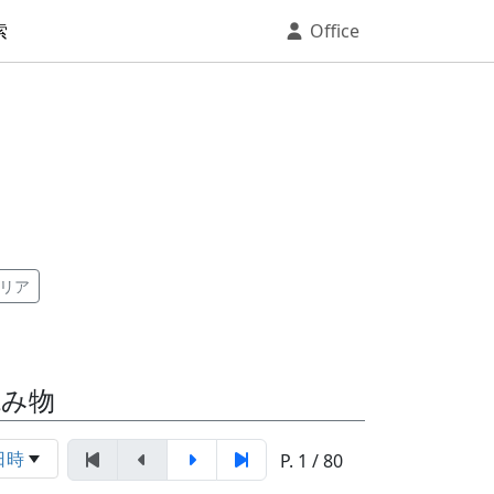
索
Office
リア
読み物
日時
P. 1 / 80