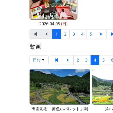
2026-04-05
(日)
1
2
3
4
5
動画
日付
2
3
4
5
田園彩る「黄色いパレット」刈
【4k 