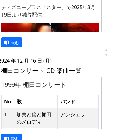
ディズニープラス「スター」で2025年3月
19日より独占配信
私達メシポンバンドが若い頃連続出場を果
読む
たしてきた「棚田コンサート」は、フォー
クソングシンガーの“坂庭省悟さん”を始め
2024 年 12 月 16 日 (月)
審査員の方が見守る中、毎年優秀バンドが
棚田コンサート CD 楽曲一覧
表彰されました。
1999年 棚田コンサート
私達は、この「棚田のうた ～ふるさと加
予告編
美の里へ～」で出場した年、“２位”に入る
ことができました。賞品は何と！「地元産
No
歌
バンド
の卵、半年分」でした。
1
加美と僕と棚⽥
アンジェラ
田んぼの真ん中で山積みの卵の箱を受け取
のメロディ
り、バンドメンバーで分けて持って帰ろう
2
歌おうみんなで
グリーンマウン
としてたら、他のバンドに目茶苦茶うらや
読む