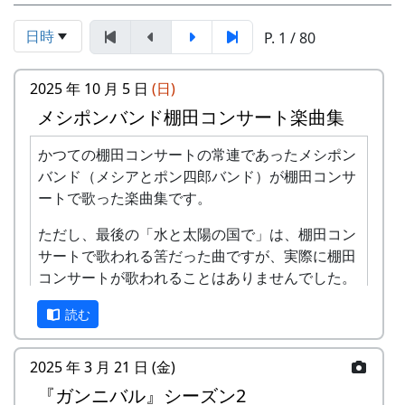
日時
P. 1 / 80
2025 年 10 月 5 日
(日)
メシポンバンド棚田コンサート楽曲集
かつての棚田コンサートの常連であったメシポン
バンド（メシアとポン四郎バンド）が棚田コンサ
ートで歌った楽曲集です。
ただし、最後の「水と太陽の国で」は、棚田コン
サートで歌われる筈だった曲ですが、実際に棚田
コンサートが歌われることはありませんでした。
棚田のうた ～ふるさと加美の里へ～
読む
2025 年 3 月 21 日 (金)
『ガンニバル』シーズン2