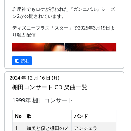
岩座神でもロケが行われた『ガンニバル』シーズ
ン2が公開されています。
ディズニープラス「スター」で2025年3月19日よ
り独占配信
私達メシポンバンドが若い頃連続出場を果たして
きた「棚田コンサート」は、フォークソングシン
ガーの“坂庭省悟さん”を始め審査員の方が見守る
読む
中、毎年優秀バンドが表彰されました。
2024 年 12 月 16 日 (月)
私達は、この「棚田のうた ～ふるさと加美の里
棚田コンサート CD 楽曲一覧
へ～」で出場した年、“２位”に入ることができま
した。賞品は何と！「地元産の卵、半年分」でし
1999年 棚田コンサート
た。
予告編
田んぼの真ん中で山積みの卵の箱を受け取り、バ
No
歌
バンド
ンドメンバーで分けて持って帰ろうとしてたら、
他のバンドに目茶苦茶うらやましがられたのを覚
1
加美と僕と棚⽥のメ
アンジェラ