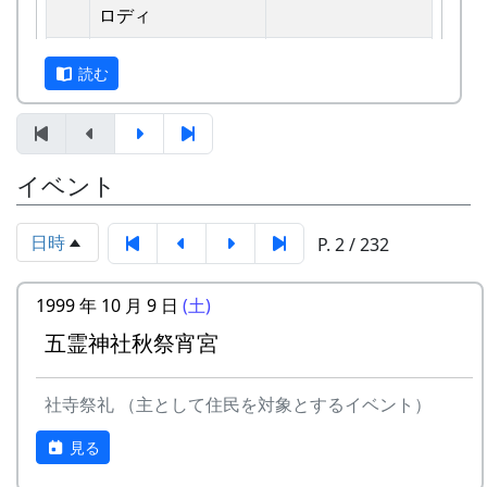
えています。
ロディ
しばらくメンバーのお家では、おいしい“たまご
2
歌おうみんなで
グリーンマウンテ
読む
かけごはん”や“卵料理”を味わうことができ、「音
ンボーイズ
楽やっててよかったなあ」と思った瞬間でした
3
ワンス・アンド・フ
⽉ーアカリ
～。 (ポン四郎）
ォーエバー
棚田のイネに
イベント
4
僕の中のふるさと
H CORPORATION
II
日時
P. 2 / 232
5
棚⽥のイネに
メシアとポン四郎
「この村に、喰われる」、「この村を、喰ってや
バンド
1999 年 10 月 9 日
(土)
る」って、いやいやいや、岩座神はそんな村じゃ
五霊神社秋祭宵宮
6
ふるさと加美の⾥へ
メシアとポン四郎
ありませんよ。
バンド
社寺祭礼 （主として住民を対象とするイベント）
7
棚⽥の⾵
アンジェラ
見る
8
この町で
MASA BAND
里山の自然と暮らしを守ろうと、全国に棚田オー
ナー制度というのがあります。