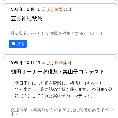
が、気のせいでしょうか。
特典として
1999 年 10 月 10 日
(日)
体育の日
一から十までプロの指導を受けて低農薬
NASAのスペースシャトルですら、天候で打上げ
栽培の米作りが体験でき、収穫した米は
五霊神社秋祭
予定が変わります。ましてや、お天気まかせの農
全部持ち帰ることができる。
作物が相手ですから、これぐらいは誤差の範囲と
加美町の宿泊施設が安く利用できる。
いうことで、どうか大目に見てください。
社寺祭礼 （主として住民を対象とするイベント）
加美町の特産品がもらえる(1万円相当)な
ど。
見る
岩座神入口の道の西側、渓流に臨んで、上面が平
オーナーの義務は
らで赤みを帯びた巨石があり、血石と呼ばれてい
田んぼに入って米を作る。
る。
自然とまじめにつきあう。
1999 年 10 月 11 日 (月)
振替休日
地域の人たちになじみ、仲良くする。
その昔、岩座神の神光寺が隆盛をきわめていたこ
棚田オーナー収穫祭 / 案山子コンテスト
地区の美しい景観を守るため、美化活動
ろ、加古川流域の人々は死者が出ると、はるか南
に積極的に参加する。
方から遺体を運んでこの寺に葬った。その際、死
天日干しにした稲を脱穀し、籾摺り（もみすり）し
田植え、ヒエ引き、月2回の草刈り、刈
人はみな一度この石の上に置いたところから、血
て玄米にし、袋に詰めて持ち帰ります。 今日まで活
り取り、稲木などは自分でやること(田
石の名が付けられたと言われる。また、一説に
躍（？）してくれた案山子のコンテスト。
すき、田ごしらえ、普段の水管理、消
は、死体があまりに重いので、この石の上で四肢
毒、施肥、脱穀、乾燥、もみすりなどは
を切り離して運んだため、その血でこの石が赤く
交流事業 （集落外からの参加または関与があるイベン
農家が行う)など。
染まったのだとも伝えられている。
ト）