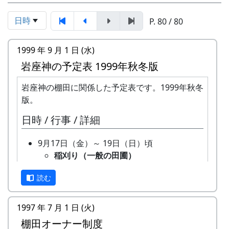
日時
P. 80 / 80
1999 年 9 月 1 日 (水)
岩座神の予定表 1999年秋冬版
岩座神の棚田に関係した予定表です。1999年秋冬
版。
日時 / 行事 / 詳細
9月17日（金）～ 19日（日）頃
稲刈り（一般の田圃）
機械（小さなコンバイン）で刈取り
読む
と脱穀を同時にやるのが普通です。
そのまま乾燥機に放り込みます。
9月26日（日）
1997 年 7 月 1 日 (火)
オーナー田の稲刈り
棚田オーナー制度