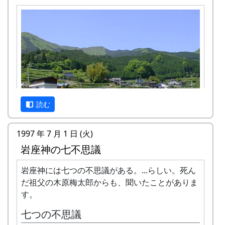
鎌で刈って、稲木（いなき）に掛け
て、天日干しにします。脱穀はもっ
と後になります。
棚田コンサート
アマチュア・バンド５組＋坂庭省
吾。
餅つき・野菜即売
10月3日（日）
蕎麦刈り
読む
蕎麦の刈取り。人手不足が心配され
ています。（予定変更。17日に延期
されました。）再度、予定変更。や
1997 年 7 月 1 日 (火)
っぱりやります。というか、やりま
岩座神の七不思議
した。ごめんなさい。
岩座神は「日本の棚田百選」にも選ばれた棚田の
10月9日（土）
村です。
岩座神には七つの不思議がある。...らしい。死ん
五霊神社秋祭り（宵宮）
だ祖父の木原梅太郎からも、聞いたことがありま
1997年から岩座神では「棚田オーナー制度」が始
10月10日（日）
す。
まりました。
五霊神社秋祭り
七つの不思議
10月11日（祝）
「棚田」とはどんなものか、「棚田オーナー制