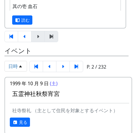
オーナー田収穫祭
度」とはどういうものか、ちょっと見ていって下
其の壱 血石
天日干しにした稲を脱穀し、籾摺り
さい。
（もみすり）して玄米にし、袋に詰
読む
めて持ち帰ります。|
※ 以下は、主として1997年に作成し、1998年、
案山子コンテスト
1999年、2002年に若干の加筆を行ったもので
今日まで活躍（？）してくれた案山
す。
子のコンテスト。
棚田オーナー制度とは
イベント
10月17日（日）
蕎麦刈り
まじめに農業に取り組み、自然とふれあう勇気を
日時
蕎麦の刈取り。人手不足が心配され
P. 2 / 232
持ち、地域になじめる方または家族に、単に米作
ています。当初の予定通り、３日に
りを楽しむだけでなく、美しい景観を誇る岩座神
行われました。
1999 年 10 月 9 日
(土)
地区をみんなで守っていくことに積極的に協力し
12月12日（日）
てもらうために始められた。1区画100平方mで
五霊神社秋祭宵宮
注連縄作り
10区画を募集した。会費は5万円。
村老人会の指導のもと、棚田オーナ
ーが注連縄作りに挑戦
社寺祭礼 （主として住民を対象とするイベント）
「加美町への想い」「志望動機」「自己アピー
餅つき
ル」などの作文を含む申し込みアンケートを書類
見る
選考し、10組が選ばれた。
予定がころころと変更されたような気がします