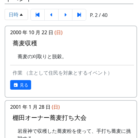
岩座神棚田保全推進協議会事務局
いています。どんな景色になっているかは、来
TEL & FAX: 9999-99-9999
て、見てのお楽しみ。秋風の中で「日本の棚田百
日時
P. 2 / 40
携帯: 999-9999-9999
選」の集落内を散策してみてください。蕎麦の花
MAIL : mailaddress
のつぼみもふくらんでいるかも、ですよ。
担当 : XX
2000 年 10 月 22 日
(日)
お客さんを案内する会長さん。
日時 : 2017 (平成29) 年 9 月 3 日 (日) 11:00 ～
蕎麦収穫
14:00
メニュー : 岩座神特産の「石垣茶」、梅ジュ
蕎麦の刈取りと脱穀。
ース、リンゴジュースなどの飲料と、棚田米
コシヒカリのおにぎりを準備しています。
作業 （主として住民を対象とするイベント）
お買い物 : 地域特産品コーナー
見る
主催 : 岩座神地域協議会
問い合せ : 会長 XXXX 999-9999-9999
2001 年 1 月 28 日
(日)
棚田オーナー蕎麦打ち大会
平成27年度棚田オーナー (2015-04-12 11:26:16)
岩座神で収穫した蕎麦粉を使って、手打ち蕎麦に挑
記念撮影。