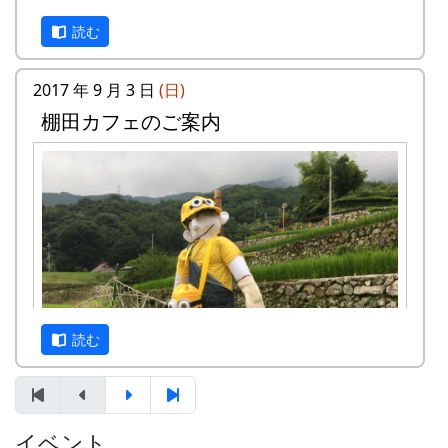
平方メートルです。
読む
応募資格 : まじめに農業に取り組み、自然と
ふれあう勇気をお持ちで、地域になじめるか
た。家族や団体でも結構です。
2017 年 9 月 3 日
(日)
年会費 : 1区画5万円です。
棚田カフェのご案内
申込み期限 : 2018年2月28日。
選考 : 応募者が募集数を超えた場合は、アン
ケート回答をもとに、当協議会で書類選考さ
せていただきます。
黄金色に実った稲の他にも、蕎麦の華が満開で見
申込み方法 : 下記の申込み窓口に、電話、
頃です。
FAXまたはメールでお申し込み下さい（FAX
またはメールの場合は、郵便番号、住所、氏
名、電話番号を明記して下さい）。 折り返
し、詳しい内容と「申し込みアンケート」を
読む
お送りいたしますので、申し込みアンケート
をご返送ください。
申込み・お問合せの窓口
イベント
案山子に守られた棚田も、今では、黄金色に色づ