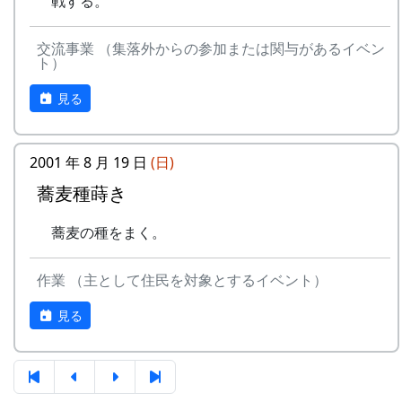
戦する。
岩座神棚田オーナーの特典
交流事業 （集落外からの参加または関与があるイベン
一から十までプロの指導を受け、減農薬栽培
ト）
の米づくりを体験できます。
収穫した米を全部お持ち帰りいただけます。
見る
(100平方メートルの収穫収量は玄米で約30キ
ロです。) 清流の里、岩座神地区のコシヒカ
リは特においしいと評判です。
2001 年 8 月 19 日
(日)
田すき、田ごしらえ、水管理、病害虫対策(3
蕎麦種蒔き
回程度)、施肥、脱穀、乾燥、籾すりなどは
地元農家で担当します。
蕎麦の種をまく。
実りの時期には、かかしを立てることができ
ます。
作業 （主として住民を対象とするイベント）
多可町の宿泊施設を安く利用できます(青年
の家、悠遊館、ハーモニーパークなど)。
見る
多可町の特産品がもらえます(1万円相当)。
地元の新鮮な野菜を購入できます。
田植え、稲刈り時のイベントに参加できま
す。