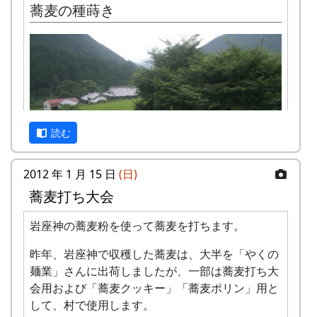
蕎麦の種蒔き
約二週間にわたって送風だけで乾燥させてきた蕎
麦の実を選別して出荷する作業を行った。
スレッシャで脱穀して乾燥機に入れた蕎麦の実
は、蕎麦の茎や雑草がいっぱい混じっている。
そういう大きなゴミを、最初に手作業で篩(ふる
い)にかけて取り除く。そして、唐箕(とうみ)にか
読む
けて、細かいゴミや入りの悪い実を風で吹き飛ば
す。最後に、選別機にかけて砂や小石を取り除
2012 年 1 月 15 日
(日)
き、計量して袋に詰める。
蕎麦打ち大会
写真では、一番手前に選別機が見える。これは、
岩座神の蕎麦粉を使って蕎麦を打ちます。
かつて米の選別に使われていたものだ。二重胴に
午前8時から蕎麦の種蒔き作業。
なっていて、中のドラムがモーターで回転する。
昨年、岩座神で収穫した蕎麦は、大半を「やくの
蒔種機をつけたトラクターが二台、手押しの種蒔
麺業」さんに出荷しましたが、一部は蕎麦打ち大
その奥に見える唐箕は、これも昔は米の選別に使
き機が四台。手分けして作業をする。
会用および「蕎麦クッキー」「蕎麦ポリン」用と
われていたものだが、もっと古いもので、手で羽
して、村で使用します。
根を回して風を起すものだ。モーターで回すよう
写真は手押しの種蒔き機。