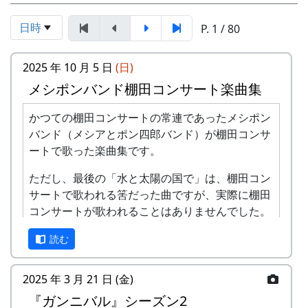
日時
P. 1 / 80
2025 年 10 月 5 日
(日)
メシポンバンド棚田コンサート楽曲集
かつての棚田コンサートの常連であったメシポン
バンド（メシアとポン四郎バンド）が棚田コンサ
ートで歌った楽曲集です。
ただし、最後の「水と太陽の国で」は、棚田コン
サートで歌われる筈だった曲ですが、実際に棚田
コンサートが歌われることはありませんでした。
棚田のうた ～ふるさと加美の里へ～
読む
2025 年 3 月 21 日 (金)
『ガンニバル』シーズン2