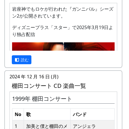
岩座神でもロケが行われた『ガンニバル』シーズ
ン2が公開されています。
ディズニープラス「スター」で2025年3月19日よ
り独占配信
私達メシポンバンドが若い頃連続出場を果たして
きた「棚田コンサート」は、フォークソングシン
ガーの“坂庭省悟さん”を始め審査員の方が見守る
読む
中、毎年優秀バンドが表彰されました。
2024 年 12 月 16 日 (月)
私達は、この「棚田のうた ～ふるさと加美の里
棚田コンサート CD 楽曲一覧
へ～」で出場した年、“２位”に入ることができま
した。賞品は何と！「地元産の卵、半年分」でし
1999年 棚田コンサート
た。
予告編
田んぼの真ん中で山積みの卵の箱を受け取り、バ
No
歌
バンド
ンドメンバーで分けて持って帰ろうとしてたら、
他のバンドに目茶苦茶うらやましがられたのを覚
1
加美と僕と棚⽥のメ
アンジェラ