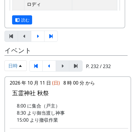
えています。
ロディ
しばらくメンバーのお家では、おいしい“たまご
2
歌おうみんなで
グリーンマウンテ
読む
かけごはん”や“卵料理”を味わうことができ、「音
ンボーイズ
楽やっててよかったなあ」と思った瞬間でした
3
ワンス・アンド・フ
⽉ーアカリ
～。 (ポン四郎）
ォーエバー
棚田のイネに
イベント
4
僕の中のふるさと
H CORPORATION
II
日時
P. 232 / 232
5
棚⽥のイネに
メシアとポン四郎
「この村に、喰われる」、「この村を、喰ってや
バンド
2026 年 10 月 11 日
(日)
8 時 00 分 から
る」って、いやいやいや、岩座神はそんな村じゃ
五霊神社 秋祭
6
ふるさと加美の⾥へ
メシアとポン四郎
ありませんよ。
バンド
8:00 に集合（戸主）
7
棚⽥の⾵
アンジェラ
8:30 より御当渡し神事
15:00 より撤収作業
8
この町で
MASA BAND
里山の自然と暮らしを守ろうと、全国に棚田オー
ナー制度というのがあります。