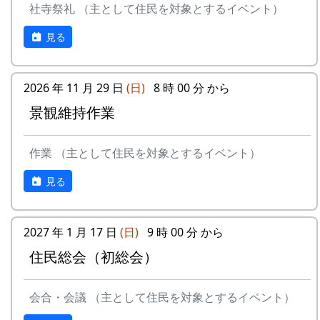
社寺祭礼 （主として住民を対象とするイベント）
9
⻩⾦の海
アンジェラ
ある都会の若者が、棚田で田植えをして地元の人
見る
10
帰ってきたよ
H CORPORATION
に管理してもらい、収穫を楽しみに１年を過ごす
姿を想像して詩を書きました。
11
帰郷〜2000〜9⽉吉
三畳⼀間
⽇
2026 年 11 月 29 日
(日)
8 時 00 分 から
相棒の“うらめしあ”が曲をつけてくれて、兵庫県
のとある棚田コンサート（収穫日に田んぼでライ
景観維持作業
12
帰郷
なでしこ
ブする企画）でみんなで歌った思い出の楽曲で
す。（ポン四郎）
13
僕は棚⽥の中にいる
アンジェラ
作業 （主として住民を対象とするイベント）
水と太陽の国で
14
静かに時は…
H CORPORATION
見る
15
⽔と太陽の国で
メシアとポン四郎
バンド
2027 年 1 月 17 日
(日)
9 時 00 分 から
16
収穫の秋に
⽉ーアカリ
住民総会（初総会）
17
棚⽥のステージへ
アンジェラ
会合・会議 （主として住民を対象とするイベント）
2000年 加美町〜棚⽥の秋〜 穫れたての