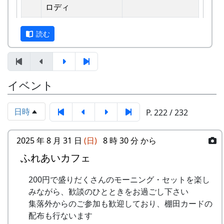
えています。
ロディ
しばらくメンバーのお家では、おいしい“たまご
2
歌おうみんなで
グリーンマウンテ
読む
かけごはん”や“卵料理”を味わうことができ、「音
ンボーイズ
楽やっててよかったなあ」と思った瞬間でした
3
ワンス・アンド・フ
⽉ーアカリ
～。 (ポン四郎）
ォーエバー
棚田のイネに
イベント
4
僕の中のふるさと
H CORPORATION
II
日時
P. 222 / 232
5
棚⽥のイネに
メシアとポン四郎
「この村に、喰われる」、「この村を、喰ってや
バンド
2025 年 8 月 31 日
(日)
8 時 30 分 から
る」って、いやいやいや、岩座神はそんな村じゃ
ふれあいカフェ
6
ふるさと加美の⾥へ
メシアとポン四郎
ありませんよ。
バンド
200円で盛りだくさんのモーニング・セットを楽し
7
棚⽥の⾵
アンジェラ
みながら、歓談のひとときをお過ごし下さい
集落外からのご参加も歓迎しており、棚田カードの
8
この町で
MASA BAND
里山の自然と暮らしを守ろうと、全国に棚田オー
配布も行ないます
ナー制度というのがあります。