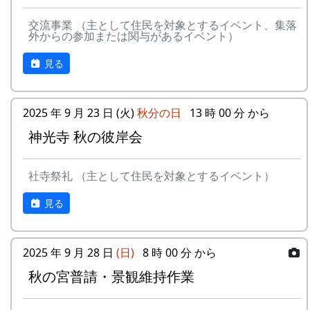
9
⻩⾦の海
アンジェラ
交流事業 （主として住民を対象とするイベント、集落
ある都会の若者が、棚田で田植えをして地元の人
外からの参加または関与があるイベント）
10
帰ってきたよ
H CORPORATION
に管理してもらい、収穫を楽しみに１年を過ごす
姿を想像して詩を書きました。
見る
11
帰郷〜2000〜9⽉吉
三畳⼀間
⽇
相棒の“うらめしあ”が曲をつけてくれて、兵庫県
のとある棚田コンサート（収穫日に田んぼでライ
12
帰郷
なでしこ
2025 年 9 月 23 日 (火)
秋分の日
13 時 00 分 から
ブする企画）でみんなで歌った思い出の楽曲で
神光寺 秋の彼岸会
す。（ポン四郎）
13
僕は棚⽥の中にいる
アンジェラ
水と太陽の国で
14
静かに時は…
H CORPORATION
社寺祭礼 （主として住民を対象とするイベント）
15
⽔と太陽の国で
メシアとポン四郎
見る
バンド
16
収穫の秋に
⽉ーアカリ
2025 年 9 月 28 日
(日)
8 時 00 分 から
17
棚⽥のステージへ
アンジェラ
秋の宮普請・景観維持作業
2000年 加美町〜棚⽥の秋〜 穫れたての