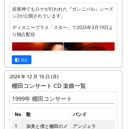
岩座神でもロケが行われた『ガンニバル』シーズ
ン2が公開されています。
ディズニープラス「スター」で2025年3月19日よ
り独占配信
私達メシポンバンドが若い頃連続出場を果たして
きた「棚田コンサート」は、フォークソングシン
ガーの“坂庭省悟さん”を始め審査員の方が見守る
読む
中、毎年優秀バンドが表彰されました。
2024 年 12 月 16 日 (月)
私達は、この「棚田のうた ～ふるさと加美の里
棚田コンサート CD 楽曲一覧
へ～」で出場した年、“２位”に入ることができま
した。賞品は何と！「地元産の卵、半年分」でし
1999年 棚田コンサート
た。
予告編
田んぼの真ん中で山積みの卵の箱を受け取り、バ
No
歌
バンド
ンドメンバーで分けて持って帰ろうとしてたら、
他のバンドに目茶苦茶うらやましがられたのを覚
1
加美と僕と棚⽥のメ
アンジェラ