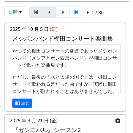
日時
P. 1 / 80
2025 年 10 月 5 日
(日)
メシポンバンド棚田コンサート楽曲集
かつての棚田コンサートの常連であったメシポン
バンド（メシアとポン四郎バンド）が棚田コンサ
ートで歌った楽曲集です。
ただし、最後の「水と太陽の国で」は、棚田コン
サートで歌われる筈だった曲ですが、実際に棚田
コンサートが歌われることはありませんでした。
棚田のうた ～ふるさと加美の里へ～
読む
2025 年 3 月 21 日 (金)
『ガンニバル』シーズン2