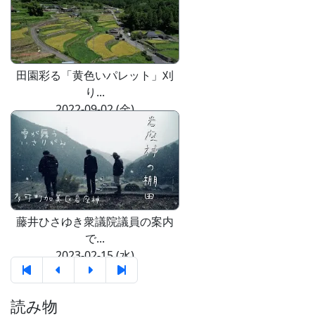
田園彩る「黄色いパレット」刈
り...
2022-09-02 (金)
藤井ひさゆき衆議院議員の案内
で...
2023-02-15 (水)
読み物