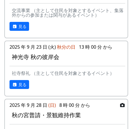
応募
下記フォームから応募してください
5
メシアとポン四郎バ
棚⽥の
1999
2002
方法
スタンプの台帳 = まるごとガイド
ンド
イネに
交流事業 （主として住民を対象とするイベント、集落
外からの参加または関与があるイベント）
スタンプラリーでは、『まるごとガイド』をスタ
応募
一人3点までとします。一点ずつ別々
-
メシアとポン四郎バ
ふるさ
1999
2000
ンプ台帳として使います。
点数
に応募してください
見る
ンド
と加美
「棚田の里 岩座神」は 69 ページ、No. 173 で
の⾥へ
応募
日本国内の棚田地域を対象としたもの
す。
作品
で、2021年4月1日以降に撮影され、未
2025 年 9 月 23 日 (火)
秋分の日
13 時 00 分 から
-
メシアとポン四郎バ
⽔と太
1999
2001
の要
発表のもの
スタンプラリー
ンド
陽の国
神光寺 秋の彼岸会
件
で
正式なスタンプラリーには、アナログ5コース、
デジタル3コースがあり、達成した人には以下の
審査
棚田学会内に審査委員会を設け、公正
6
MASA BAND
この町
1999
2000
社寺祭礼 （主として住民を対象とするイベント）
特典があたえられます。
に審査します
で
見る
抽選で3名様に「博物館セット」
賞品
入選作品の提出者には「表彰盾」を授
-
MASA BAND
蒼い
2000
北はりまの米 5kg + レトルトカレー
与します
⾵〜棚
達成者にもれなく「コンプリート賞」
2025 年 9 月 28 日
(日)
8 時 00 分 から
⽥'99〜
特別展マグネット（5個セット）
入賞
・棚田学会2025年度棚田学会総会
秋の宮普請・景観維持作業
ガチャ1回チャレンジ
作品
（2025年8月予定）で発表します。
-
MASA BAND
忘れた
2002
の公
・棚田学会ホームページに掲載しま
くない
詳しくは 北はりま田園空間博物館 特別展＞スタ