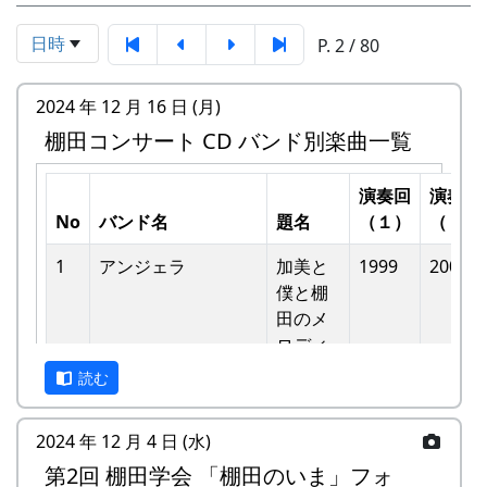
日時
P. 2 / 80
2024 年 12 月 16 日 (月)
棚田コンサート CD バンド別楽曲一覧
演奏回
演奏回
No
バンド名
題名
（１）
（２）
1
アンジェラ
加美と
1999
2002
僕と棚
⽥のメ
ロディ
読む
-
アンジェラ
僕は棚
1999
⽥の中
2024 年 12 月 4 日 (水)
にいる
第2回 棚田学会 「棚田のいま」フォ
-
アンジェラ
棚⽥の
1999
2000