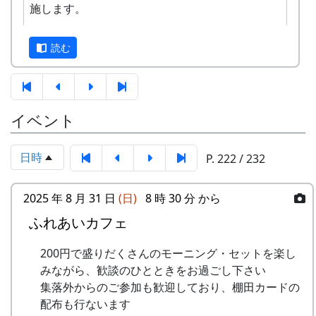
施します。
す。奮ってご応募ください。
3
⽉ーアカリ
ワン
1999
2002
正式なスタンプラリーは何カ所も行かないと達成
ス・ア
読む
できませんが、No. 173 「棚田の里 岩座神」に
ンド・
は、何と、1個だけで達成できる隠しスタンプが
フォー
置いてあります。このスタンプは、北はりまエコ
エバー
ミュージアムで100円割引券として使えます。
イベント
-
⽉ーアカリ
収穫の
1999
2001
イベントのときに来て下さい
秋に
ただし、スタンプを置いている岩座神の公会堂は
日時
P. 222 / 232
ふだんは閉まっていますので、いつ来てもスタン
4
H CORPORATION
僕の中
1999
2002
プを押せるわけではありません。
(II)
のふる
2025 年 8 月 31 日
(日)
8 時 30 分 から
さと
毎月第2日曜日の「ふれあいカフェ」や、10月20
ふれあいカフェ
応募
棚田保全に関心のある方はどなたでも
日の「棚田の収穫祭」など、岩座神のイベントの
-
H CORPORATION
帰って
1999
資格
応募できます
時においでください。
きたよ
200円で盛りだくさんのモーニング・セットを楽し
みながら、歓談のひとときをお過ごし下さい
募集
2024年10月1日 ～ 2025年2月29日
2024-09-08 ふれあいカフェ
-
HCORPORATION(II)
静かに
1999
2001
集落外からのご参加も歓迎しており、棚田カードの
期間
2024-10-13 ふれあいカフェ
時は…
配布も行ないます
2024-10-20 棚田収穫祭 2024