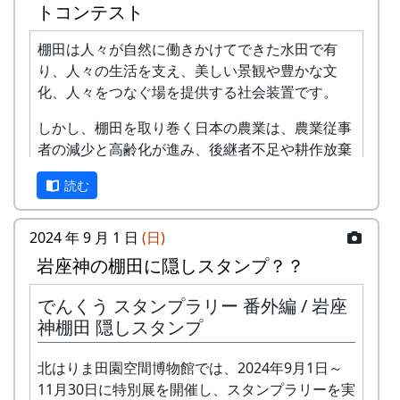
トコンテスト
⾵
棚田は人々が自然に働きかけてできた水田で有
-
アンジェラ
棚⽥の
1999
2001
り、人々の生活を支え、美しい景観や豊かな文
ステー
化、人々をつなぐ場を提供する社会装置です。
ジへ
しかし、棚田を取り巻く日本の農業は、農業従事
-
アンジェラ
⻩⾦の
1999
2000
者の減少と高齢化が進み、後継者不足や耕作放棄
海
地の増大を生じています。
読む
2
グリーンマウンテン
歌おう
1999
2002
このような危機に直面している日本の農業・農村
ボーイズ
みんな
を守るためには、その基盤となる棚田を維持・保
2024 年 9 月 1 日
(日)
で
全することが国民共通の課題となっています。
岩座神の棚田に隠しスタンプ？？
-
グリーンマウンテン
あした
2000
棚田学会は、長年にわたり棚田に関する研究・啓
ボーイズ
は帰ろ
でんくう スタンプラリー 番外編 / 岩座
蒙を行ってきましたが、新たに「棚田のいま」を
う
神棚田 隠しスタンプ
テーマに棚田の現状を写真に捉え、広く国民に発
信して棚田の維持・保全に寄与したいと考え、こ
-
グリーンマウンテン
君を待
2001
北はりま田園空間博物館では、2024年9月1日～
こに、棚田学会主催の第2回 棚田学会 「棚田のい
ボーイズ
ってい
11月30日に特別展を開催し、スタンプラリーを実
ま」 フォトコンテストを下記のように開催しま
る