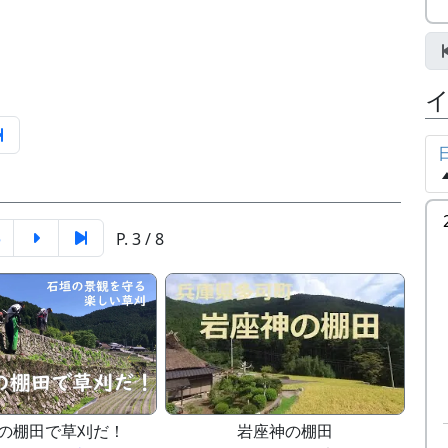
5
P. 3 / 8
の棚田で草刈だ！
岩座神の棚田