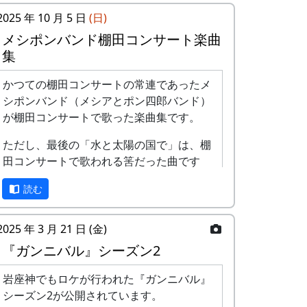
2025 年 10 月 5 日
(日)
メシポンバンド棚田コンサート楽曲
集
かつての棚田コンサートの常連であったメ
シポンバンド（メシアとポン四郎バンド）
が棚田コンサートで歌った楽曲集です。
ただし、最後の「水と太陽の国で」は、棚
田コンサートで歌われる筈だった曲です
が、実際に棚田コンサートが歌われること
読む
はありませんでした。
棚田のうた ～ふるさと加美の里へ
2025 年 3 月 21 日 (金)
～
『ガンニバル』シーズン2
岩座神でもロケが行われた『ガンニバル』
シーズン2が公開されています。