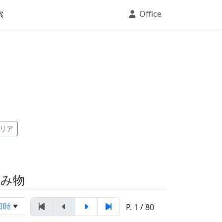
索
Office
リア
読み物
日時
P. 1 / 80