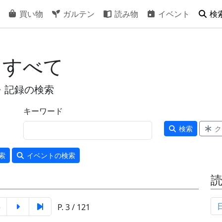
買い物
ガルテン
読み物
イベント
検
 すべて
・記録の検索
キーワード
検索
ク
索
イベント
の検索
5
P. 3 / 121