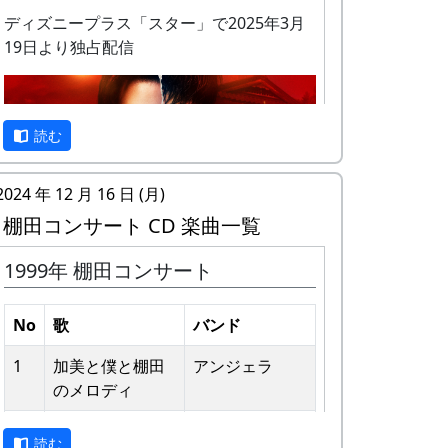
ディズニープラス「スター」で2025年3月
19日より独占配信
私達メシポンバンドが若い頃連続出場を果
読む
たしてきた「棚田コンサート」は、フォー
クソングシンガーの“坂庭省悟さん”を始め
2024 年 12 月 16 日 (月)
審査員の方が見守る中、毎年優秀バンドが
棚田コンサート CD 楽曲一覧
表彰されました。
1999年 棚田コンサート
私達は、この「棚田のうた ～ふるさと加
予告編
美の里へ～」で出場した年、“２位”に入る
ことができました。賞品は何と！「地元産
No
歌
バンド
の卵、半年分」でした。
1
加美と僕と棚⽥
アンジェラ
田んぼの真ん中で山積みの卵の箱を受け取
のメロディ
り、バンドメンバーで分けて持って帰ろう
2
歌おうみんなで
グリーンマウン
としてたら、他のバンドに目茶苦茶うらや
読む