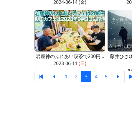
2024-06-14 (金)
20
岩座神のふれあい喫茶で200円...
藤井ひさ
2023-06-11
(日)
20
1
2
3
4
5