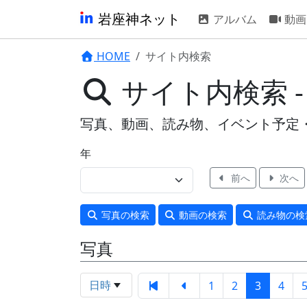
岩座神ネット
アルバム
動画
HOME
サイト内検索
サイト内検索 -
写真、動画、読み物、イベント予定
年
前へ
次へ
写真
の検索
動画
の検索
読み物
の検
写真
日時
1
2
3
4