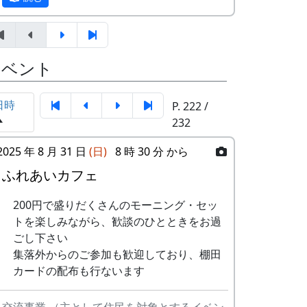
テンボーイズ
ましがられたのを覚えています。
しばらくメンバーのお家では、おいしい“た
3
ワンス・アン
⽉ーアカリ
まごかけごはん”や“卵料理”を味わうことが
ド・フォーエバ
イベント
でき、「音楽やっててよかったなあ」と思
ー
った瞬間でした～。 (ポン四郎）
4
僕の中のふるさ
H
「この村に、喰われる」、「この村を、喰
日時
P. 222 /
棚田のイネに
と
CORPORATION
ってやる」って、いやいやいや、岩座神は
232
II
そんな村じゃありませんよ。
2025 年 8 月 31 日
(日)
8 時 30 分 から
5
棚⽥のイネに
メシアとポン四
郎バンド
ふれあいカフェ
6
ふるさと加美の
メシアとポン四
200円で盛りだくさんのモーニング・セッ
⾥へ
郎バンド
トを楽しみながら、歓談のひとときをお過
ごし下さい
7
棚⽥の⾵
アンジェラ
集落外からのご参加も歓迎しており、棚田
カードの配布も行ないます
里山の自然と暮らしを守ろうと、全国に棚
8
この町で
MASA BAND
田オーナー制度というのがあります。
9
⻩⾦の海
アンジェラ