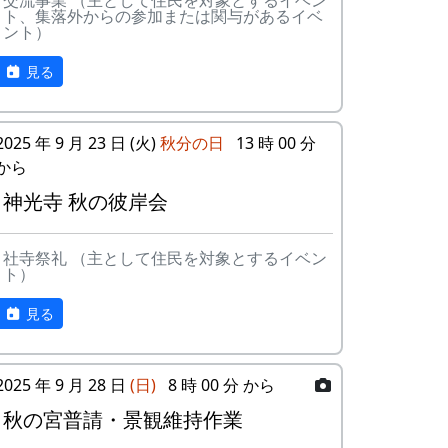
交流事業 （主として住民を対象とするイベン
ある都会の若者が、棚田で田植えをして地
ト、集落外からの参加または関与があるイベ
10
帰ってきたよ
H
ント）
元の人に管理してもらい、収穫を楽しみに
CORPORATION
１年を過ごす姿を想像して詩を書きまし
見る
た。
11
帰郷〜2000〜9
三畳⼀間
⽉吉⽇
相棒の“うらめしあ”が曲をつけてくれて、
2025 年 9 月 23 日 (火)
秋分の日
13 時 00 分
兵庫県のとある棚田コンサート（収穫日に
12
帰郷
なでしこ
から
田んぼでライブする企画）でみんなで歌っ
た思い出の楽曲です。（ポン四郎）
神光寺 秋の彼岸会
13
僕は棚⽥の中に
アンジェラ
いる
水と太陽の国で
社寺祭礼 （主として住民を対象とするイベン
14
静かに時は…
H
ト）
CORPORATION
見る
15
⽔と太陽の国で
メシアとポン四
郎バンド
2025 年 9 月 28 日
(日)
8 時 00 分 から
16
収穫の秋に
⽉ーアカリ
秋の宮普請・景観維持作業
17
棚⽥のステージ
アンジェラ