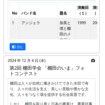
演奏回
演奏回
No
バンド名
題名
（１）
（２）
1
アンジェラ
加美と
1999
2002
僕と棚
⽥のメ
ロディ
読む
-
アンジェラ
僕は棚
1999
⽥の中
2024 年 12 月 4 日 (水)
にいる
第2回 棚田学会 「棚田のいま」フォ
-
アンジェラ
棚⽥の
1999
2000
トコンテスト
⾵
棚田は人々が自然に働きかけてできた水田で有
-
アンジェラ
棚⽥の
1999
2001
り、人々の生活を支え、美しい景観や豊かな文
ステー
化、人々をつなぐ場を提供する社会装置です。
ジへ
しかし、棚田を取り巻く日本の農業は、農業従事