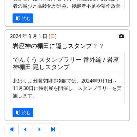
-
アンジェラ
⻩⾦の
1999
2000
者の減少と高齢化が進み、後継者不足や耕作放棄
海
地の増大を生じています。
読む
2
グリーンマウンテン
歌おう
1999
2002
このような危機に直面している日本の農業・農村
ボーイズ
みんな
を守るためには、その基盤となる棚田を維持・保
2024 年 9 月 1 日
(日)
で
全することが国民共通の課題となっています。
岩座神の棚田に隠しスタンプ？？
-
グリーンマウンテン
あした
2000
棚田学会は、長年にわたり棚田に関する研究・啓
ボーイズ
は帰ろ
でんくう スタンプラリー 番外編 / 岩座
蒙を行ってきましたが、新たに「棚田のいま」を
う
神棚田 隠しスタンプ
テーマに棚田の現状を写真に捉え、広く国民に発
信して棚田の維持・保全に寄与したいと考え、こ
-
グリーンマウンテン
君を待
2001
北はりま田園空間博物館では、2024年9月1日～
こに、棚田学会主催の第2回 棚田学会 「棚田のい
ボーイズ
ってい
11月30日に特別展を開催し、スタンプラリーを実
ま」 フォトコンテストを下記のように開催しま
る
施します。
す。奮ってご応募ください。
3
⽉ーアカリ
ワン
1999
2002
正式なスタンプラリーは何カ所も行かないと達成
ス・ア
読む
できませんが、No. 173 「棚田の里 岩座神」に
ンド・
は、何と、1個だけで達成できる隠しスタンプが
フォー
置いてあります。このスタンプは、北はりまエコ
エバー