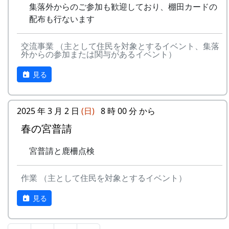
作品
で、2021年4月1日以降に撮影され、未
集落外からのご参加も歓迎しており、棚田カードの
-
メシアとポン四郎バ
⽔と太
1999
2001
の要
発表のもの
スタンプラリー
配布も行ないます
ンド
陽の国
件
で
正式なスタンプラリーには、アナログ5コース、
デジタル3コースがあり、達成した人には以下の
交流事業 （主として住民を対象とするイベント、集落
審査
棚田学会内に審査委員会を設け、公正
6
MASA BAND
この町
1999
2000
外からの参加または関与があるイベント）
特典があたえられます。
に審査します
で
見る
抽選で3名様に「博物館セット」
賞品
入選作品の提出者には「表彰盾」を授
-
MASA BAND
蒼い
2000
北はりまの米 5kg + レトルトカレー
与します
⾵〜棚
達成者にもれなく「コンプリート賞」
2025 年 3 月 2 日
(日)
8 時 00 分 から
⽥'99〜
特別展マグネット（5個セット）
入賞
・棚田学会2025年度棚田学会総会
春の宮普請
ガチャ1回チャレンジ
作品
（2025年8月予定）で発表します。
-
MASA BAND
忘れた
2002
の公
・棚田学会ホームページに掲載しま
くない
詳しくは 北はりま田園空間博物館 特別展＞スタ
宮普請と鹿柵点検
表
す。
もの
ンプラリー を参照して下さい。
・棚田の展示、カレンダー等の作成企
（棚
作業 （主として住民を対象とするイベント）
画に作品を提供します
⽥'02）
見る
-
新⽣' MASA BAND
夏、棚
2001
入賞作品の著作権は応募者に帰属しますが、入賞
⽥。
作品の公開権は棚田学会に帰属するものとしま
（棚
す。また公開にあたっては、トリミングをおこな