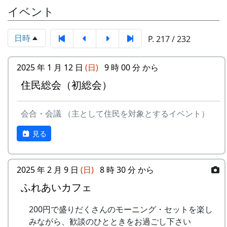
ミュージアムで100円割引券として使えます。
イベント
-
⽉ーアカリ
収穫の
1999
2001
イベントのときに来て下さい
秋に
ただし、スタンプを置いている岩座神の公会堂は
日時
P. 217 / 232
ふだんは閉まっていますので、いつ来てもスタン
4
H CORPORATION
僕の中
1999
2002
プを押せるわけではありません。
(II)
のふる
2025 年 1 月 12 日
(日)
9 時 00 分 から
さと
毎月第2日曜日の「ふれあいカフェ」や、10月20
住民総会（初総会）
応募
棚田保全に関心のある方はどなたでも
日の「棚田の収穫祭」など、岩座神のイベントの
-
H CORPORATION
帰って
1999
資格
応募できます
時においでください。
きたよ
会合・会議 （主として住民を対象とするイベント）
募集
2024年10月1日 ～ 2025年2月29日
2024-09-08 ふれあいカフェ
-
HCORPORATION(II)
静かに
1999
2001
期間
見る
2024-10-13 ふれあいカフェ
時は…
2024-10-20 棚田収穫祭 2024
応募
下記フォームから応募してください
5
メシアとポン四郎バ
棚⽥の
1999
2002
方法
スタンプの台帳 = まるごとガイド
ンド
イネに
2025 年 2 月 9 日
(日)
8 時 30 分 から
スタンプラリーでは、『まるごとガイド』をスタ
ふれあいカフェ
応募
一人3点までとします。一点ずつ別々
-
メシアとポン四郎バ
ふるさ
1999
2000
ンプ台帳として使います。
点数
に応募してください
ンド
と加美
200円で盛りだくさんのモーニング・セットを楽し
「棚田の里 岩座神」は 69 ページ、No. 173 で
の⾥へ
応募
日本国内の棚田地域を対象としたもの
みながら、歓談のひとときをお過ごし下さい
す。