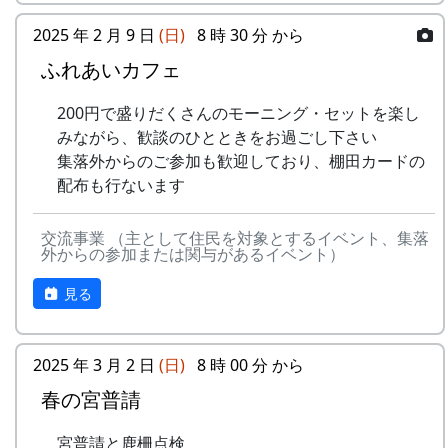
応募
下記フォームから応募してください
5
メシアとポン四郎バ
棚⽥の
1999
2002
方法
スタンプの台帳 = まるごとガイド
ンド
イネに
2025 年 2 月 9 日
(日)
8 時 30 分 から
スタンプラリーでは、『まるごとガイド』をスタ
ふれあいカフェ
応募
一人3点までとします。一点ずつ別々
-
メシアとポン四郎バ
ふるさ
1999
2000
ンプ台帳として使います。
点数
に応募してください
ンド
と加美
200円で盛りだくさんのモーニング・セットを楽し
「棚田の里 岩座神」は 69 ページ、No. 173 で
の⾥へ
応募
日本国内の棚田地域を対象としたもの
みながら、歓談のひとときをお過ごし下さい
す。
作品
で、2021年4月1日以降に撮影され、未
集落外からのご参加も歓迎しており、棚田カードの
-
メシアとポン四郎バ
⽔と太
1999
2001
の要
発表のもの
スタンプラリー
配布も行ないます
ンド
陽の国
件
で
正式なスタンプラリーには、アナログ5コース、
デジタル3コースがあり、達成した人には以下の
交流事業 （主として住民を対象とするイベント、集落
審査
棚田学会内に審査委員会を設け、公正
6
MASA BAND
この町
1999
2000
外からの参加または関与があるイベント）
特典があたえられます。
に審査します
で
見る
抽選で3名様に「博物館セット」
賞品
入選作品の提出者には「表彰盾」を授
-
MASA BAND
蒼い
2000
北はりまの米 5kg + レトルトカレー
与します
⾵〜棚
達成者にもれなく「コンプリート賞」
2025 年 3 月 2 日
(日)
8 時 00 分 から
⽥'99〜
特別展マグネット（5個セット）
入賞
・棚田学会2025年度棚田学会総会
春の宮普請
ガチャ1回チャレンジ
作品
（2025年8月予定）で発表します。
-
MASA BAND
忘れた
2002
の公
・棚田学会ホームページに掲載しま
くない
詳しくは 北はりま田園空間博物館 特別展＞スタ
宮普請と鹿柵点検