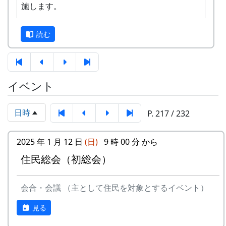
施します。
す。奮ってご応募ください。
3
⽉ーアカリ
ワン
1999
2002
正式なスタンプラリーは何カ所も行かないと達成
ス・ア
読む
できませんが、No. 173 「棚田の里 岩座神」に
ンド・
は、何と、1個だけで達成できる隠しスタンプが
フォー
置いてあります。このスタンプは、北はりまエコ
エバー
ミュージアムで100円割引券として使えます。
イベント
-
⽉ーアカリ
収穫の
1999
2001
イベントのときに来て下さい
秋に
ただし、スタンプを置いている岩座神の公会堂は
日時
P. 217 / 232
ふだんは閉まっていますので、いつ来てもスタン
4
H CORPORATION
僕の中
1999
2002
プを押せるわけではありません。
(II)
のふる
2025 年 1 月 12 日
(日)
9 時 00 分 から
さと
毎月第2日曜日の「ふれあいカフェ」や、10月20
住民総会（初総会）
応募
棚田保全に関心のある方はどなたでも
日の「棚田の収穫祭」など、岩座神のイベントの
-
H CORPORATION
帰って
1999
資格
応募できます
時においでください。
きたよ
会合・会議 （主として住民を対象とするイベント）
募集
2024年10月1日 ～ 2025年2月29日
2024-09-08 ふれあいカフェ
-
HCORPORATION(II)
静かに
1999
2001
期間
見る
2024-10-13 ふれあいカフェ
時は…
2024-10-20 棚田収穫祭 2024