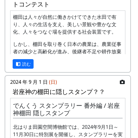
トコンテスト
⾵
棚田は人々が自然に働きかけてできた水田で有
-
アンジェラ
棚⽥の
1999
2001
り、人々の生活を支え、美しい景観や豊かな文
ステー
化、人々をつなぐ場を提供する社会装置です。
ジへ
しかし、棚田を取り巻く日本の農業は、農業従事
-
アンジェラ
⻩⾦の
1999
2000
者の減少と高齢化が進み、後継者不足や耕作放棄
海
地の増大を生じています。
読む
2
グリーンマウンテン
歌おう
1999
2002
このような危機に直面している日本の農業・農村
ボーイズ
みんな
を守るためには、その基盤となる棚田を維持・保
2024 年 9 月 1 日
(日)
で
全することが国民共通の課題となっています。
岩座神の棚田に隠しスタンプ？？
-
グリーンマウンテン
あした
2000
棚田学会は、長年にわたり棚田に関する研究・啓
ボーイズ
は帰ろ
でんくう スタンプラリー 番外編 / 岩座
蒙を行ってきましたが、新たに「棚田のいま」を
う
神棚田 隠しスタンプ
テーマに棚田の現状を写真に捉え、広く国民に発
信して棚田の維持・保全に寄与したいと考え、こ
-
グリーンマウンテン
君を待
2001
北はりま田園空間博物館では、2024年9月1日～
こに、棚田学会主催の第2回 棚田学会 「棚田のい
ボーイズ
ってい
11月30日に特別展を開催し、スタンプラリーを実
ま」 フォトコンテストを下記のように開催しま
る