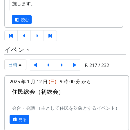
施します。
す。奮ってご応募ください。
3
⽉ーアカリ
ワン
1999
2002
正式なスタンプラリーは何カ所も行かないと達成
ス・ア
読む
できませんが、No. 173 「棚田の里 岩座神」に
ンド・
は、何と、1個だけで達成できる隠しスタンプが
フォー
置いてあります。このスタンプは、北はりまエコ
エバー
ミュージアムで100円割引券として使えます。
イベント
-
⽉ーアカリ
収穫の
1999
2001
イベントのときに来て下さい
秋に
ただし、スタンプを置いている岩座神の公会堂は
日時
P. 217 / 232
ふだんは閉まっていますので、いつ来てもスタン
4
H CORPORATION
僕の中
1999
2002
プを押せるわけではありません。
(II)
のふる
2025 年 1 月 12 日
(日)
9 時 00 分 から
さと
毎月第2日曜日の「ふれあいカフェ」や、10月20
住民総会（初総会）
応募
棚田保全に関心のある方はどなたでも
日の「棚田の収穫祭」など、岩座神のイベントの
-
H CORPORATION
帰って
1999
資格
応募できます
時においでください。
きたよ
会合・会議 （主として住民を対象とするイベント）
募集
2024年10月1日 ～ 2025年2月29日
2024-09-08 ふれあいカフェ
-
HCORPORATION(II)
静かに
1999
2001
期間
見る
2024-10-13 ふれあいカフェ
時は…
2024-10-20 棚田収穫祭 2024