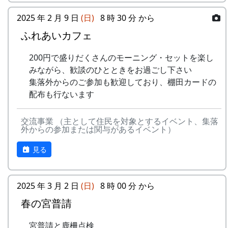
応募
下記フォームから応募してください
5
メシアとポン四郎バ
棚⽥の
1999
2002
方法
スタンプの台帳 = まるごとガイド
ンド
イネに
2025 年 2 月 9 日
(日)
8 時 30 分 から
スタンプラリーでは、『まるごとガイド』をスタ
ふれあいカフェ
応募
一人3点までとします。一点ずつ別々
-
メシアとポン四郎バ
ふるさ
1999
2000
ンプ台帳として使います。
点数
に応募してください
ンド
と加美
200円で盛りだくさんのモーニング・セットを楽し
「棚田の里 岩座神」は 69 ページ、No. 173 で
の⾥へ
応募
日本国内の棚田地域を対象としたもの
みながら、歓談のひとときをお過ごし下さい
す。
作品
で、2021年4月1日以降に撮影され、未
集落外からのご参加も歓迎しており、棚田カードの
-
メシアとポン四郎バ
⽔と太
1999
2001
の要
発表のもの
スタンプラリー
配布も行ないます
ンド
陽の国
件
で
正式なスタンプラリーには、アナログ5コース、
デジタル3コースがあり、達成した人には以下の
交流事業 （主として住民を対象とするイベント、集落
審査
棚田学会内に審査委員会を設け、公正
6
MASA BAND
この町
1999
2000
外からの参加または関与があるイベント）
特典があたえられます。
に審査します
で
見る
抽選で3名様に「博物館セット」
賞品
入選作品の提出者には「表彰盾」を授
-
MASA BAND
蒼い
2000
北はりまの米 5kg + レトルトカレー
与します
⾵〜棚
達成者にもれなく「コンプリート賞」
2025 年 3 月 2 日
(日)
8 時 00 分 から
⽥'99〜
特別展マグネット（5個セット）
入賞
・棚田学会2025年度棚田学会総会
春の宮普請
ガチャ1回チャレンジ
作品
（2025年8月予定）で発表します。
-
MASA BAND
忘れた
2002
の公
・棚田学会ホームページに掲載しま
くない
詳しくは 北はりま田園空間博物館 特別展＞スタ
宮普請と鹿柵点検