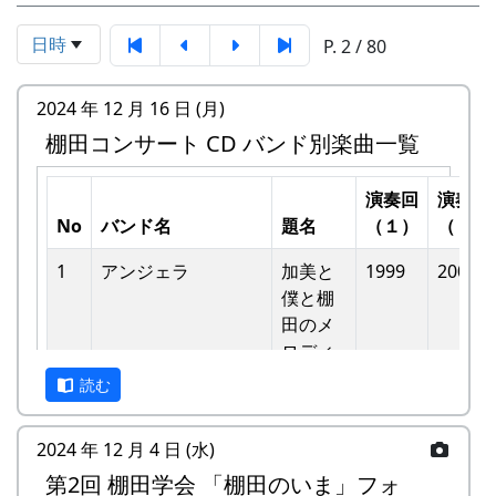
日時
P. 2 / 80
2024 年 12 月 16 日 (月)
棚田コンサート CD バンド別楽曲一覧
演奏回
演奏回
No
バンド名
題名
（１）
（２）
1
アンジェラ
加美と
1999
2002
僕と棚
⽥のメ
ロディ
読む
-
アンジェラ
僕は棚
1999
⽥の中
2024 年 12 月 4 日 (水)
にいる
第2回 棚田学会 「棚田のいま」フォ
-
アンジェラ
棚⽥の
1999
2000