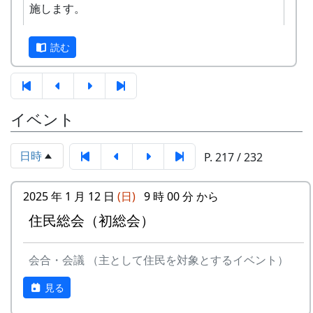
施します。
す。奮ってご応募ください。
3
⽉ーアカリ
ワン
1999
2002
正式なスタンプラリーは何カ所も行かないと達成
ス・ア
読む
できませんが、No. 173 「棚田の里 岩座神」に
ンド・
は、何と、1個だけで達成できる隠しスタンプが
フォー
置いてあります。このスタンプは、北はりまエコ
エバー
ミュージアムで100円割引券として使えます。
イベント
-
⽉ーアカリ
収穫の
1999
2001
イベントのときに来て下さい
秋に
ただし、スタンプを置いている岩座神の公会堂は
日時
P. 217 / 232
ふだんは閉まっていますので、いつ来てもスタン
4
H CORPORATION
僕の中
1999
2002
プを押せるわけではありません。
(II)
のふる
2025 年 1 月 12 日
(日)
9 時 00 分 から
さと
毎月第2日曜日の「ふれあいカフェ」や、10月20
住民総会（初総会）
応募
棚田保全に関心のある方はどなたでも
日の「棚田の収穫祭」など、岩座神のイベントの
-
H CORPORATION
帰って
1999
資格
応募できます
時においでください。
きたよ
会合・会議 （主として住民を対象とするイベント）
募集
2024年10月1日 ～ 2025年2月29日
2024-09-08 ふれあいカフェ
-
HCORPORATION(II)
静かに
1999
2001
期間
見る
2024-10-13 ふれあいカフェ
時は…
2024-10-20 棚田収穫祭 2024