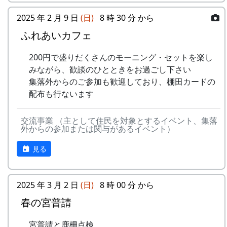
応募
下記フォームから応募してください
5
メシアとポン四郎バ
棚⽥の
1999
2002
方法
スタンプの台帳 = まるごとガイド
ンド
イネに
2025 年 2 月 9 日
(日)
8 時 30 分 から
スタンプラリーでは、『まるごとガイド』をスタ
ふれあいカフェ
応募
一人3点までとします。一点ずつ別々
-
メシアとポン四郎バ
ふるさ
1999
2000
ンプ台帳として使います。
点数
に応募してください
ンド
と加美
200円で盛りだくさんのモーニング・セットを楽し
「棚田の里 岩座神」は 69 ページ、No. 173 で
の⾥へ
応募
日本国内の棚田地域を対象としたもの
みながら、歓談のひとときをお過ごし下さい
す。
作品
で、2021年4月1日以降に撮影され、未
集落外からのご参加も歓迎しており、棚田カードの
-
メシアとポン四郎バ
⽔と太
1999
2001
の要
発表のもの
スタンプラリー
配布も行ないます
ンド
陽の国
件
で
正式なスタンプラリーには、アナログ5コース、
デジタル3コースがあり、達成した人には以下の
交流事業 （主として住民を対象とするイベント、集落
審査
棚田学会内に審査委員会を設け、公正
6
MASA BAND
この町
1999
2000
外からの参加または関与があるイベント）
特典があたえられます。
に審査します
で
見る
抽選で3名様に「博物館セット」
賞品
入選作品の提出者には「表彰盾」を授
-
MASA BAND
蒼い
2000
北はりまの米 5kg + レトルトカレー
与します
⾵〜棚
達成者にもれなく「コンプリート賞」
2025 年 3 月 2 日
(日)
8 時 00 分 から
⽥'99〜
特別展マグネット（5個セット）
入賞
・棚田学会2025年度棚田学会総会
春の宮普請
ガチャ1回チャレンジ
作品
（2025年8月予定）で発表します。
-
MASA BAND
忘れた
2002
の公
・棚田学会ホームページに掲載しま
くない
詳しくは 北はりま田園空間博物館 特別展＞スタ
宮普請と鹿柵点検