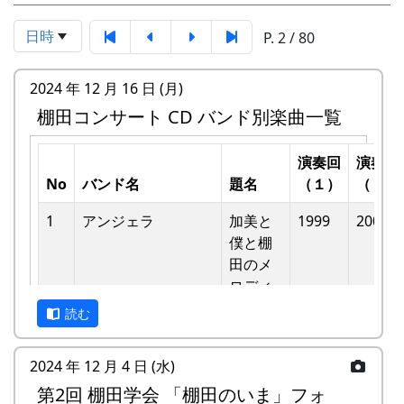
日時
P. 2 / 80
2024 年 12 月 16 日 (月)
棚田コンサート CD バンド別楽曲一覧
演奏回
演奏回
No
バンド名
題名
（１）
（２）
1
アンジェラ
加美と
1999
2002
僕と棚
⽥のメ
ロディ
読む
-
アンジェラ
僕は棚
1999
⽥の中
2024 年 12 月 4 日 (水)
にいる
第2回 棚田学会 「棚田のいま」フォ
-
アンジェラ
棚⽥の
1999
2000