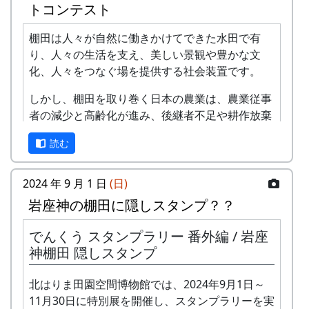
トコンテスト
⾵
棚田は人々が自然に働きかけてできた水田で有
-
アンジェラ
棚⽥の
1999
2001
り、人々の生活を支え、美しい景観や豊かな文
ステー
化、人々をつなぐ場を提供する社会装置です。
ジへ
しかし、棚田を取り巻く日本の農業は、農業従事
-
アンジェラ
⻩⾦の
1999
2000
者の減少と高齢化が進み、後継者不足や耕作放棄
海
地の増大を生じています。
読む
2
グリーンマウンテン
歌おう
1999
2002
このような危機に直面している日本の農業・農村
ボーイズ
みんな
を守るためには、その基盤となる棚田を維持・保
2024 年 9 月 1 日
(日)
で
全することが国民共通の課題となっています。
岩座神の棚田に隠しスタンプ？？
-
グリーンマウンテン
あした
2000
棚田学会は、長年にわたり棚田に関する研究・啓
ボーイズ
は帰ろ
でんくう スタンプラリー 番外編 / 岩座
蒙を行ってきましたが、新たに「棚田のいま」を
う
神棚田 隠しスタンプ
テーマに棚田の現状を写真に捉え、広く国民に発
信して棚田の維持・保全に寄与したいと考え、こ
-
グリーンマウンテン
君を待
2001
北はりま田園空間博物館では、2024年9月1日～
こに、棚田学会主催の第2回 棚田学会 「棚田のい
ボーイズ
ってい
11月30日に特別展を開催し、スタンプラリーを実
ま」 フォトコンテストを下記のように開催しま
る