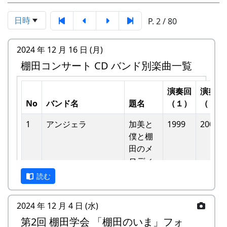
日時
P. 2 / 80
2024 年 12 月 16 日 (月)
棚田コンサート CD バンド別楽曲一覧
演奏回
演奏回
No
バンド名
題名
（１）
（２）
1
アンジェラ
加美と
1999
2002
僕と棚
⽥のメ
ロディ
読む
-
アンジェラ
僕は棚
1999
⽥の中
2024 年 12 月 4 日 (水)
にいる
第2回 棚田学会 「棚田のいま」フォ
-
アンジェラ
棚⽥の
1999
2000