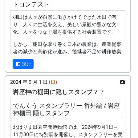
トコンテスト
⾵
棚田は人々が自然に働きかけてできた水田で有
-
アンジェラ
棚⽥の
1999
2001
り、人々の生活を支え、美しい景観や豊かな文
ステー
化、人々をつなぐ場を提供する社会装置です。
ジへ
しかし、棚田を取り巻く日本の農業は、農業従事
-
アンジェラ
⻩⾦の
1999
2000
者の減少と高齢化が進み、後継者不足や耕作放棄
海
地の増大を生じています。
読む
2
グリーンマウンテン
歌おう
1999
2002
このような危機に直面している日本の農業・農村
ボーイズ
みんな
を守るためには、その基盤となる棚田を維持・保
2024 年 9 月 1 日
(日)
で
全することが国民共通の課題となっています。
岩座神の棚田に隠しスタンプ？？
-
グリーンマウンテン
あした
2000
棚田学会は、長年にわたり棚田に関する研究・啓
ボーイズ
は帰ろ
でんくう スタンプラリー 番外編 / 岩座
蒙を行ってきましたが、新たに「棚田のいま」を
う
神棚田 隠しスタンプ
テーマに棚田の現状を写真に捉え、広く国民に発
信して棚田の維持・保全に寄与したいと考え、こ
-
グリーンマウンテン
君を待
2001
北はりま田園空間博物館では、2024年9月1日～
こに、棚田学会主催の第2回 棚田学会 「棚田のい
ボーイズ
ってい
11月30日に特別展を開催し、スタンプラリーを実
ま」 フォトコンテストを下記のように開催しま
る