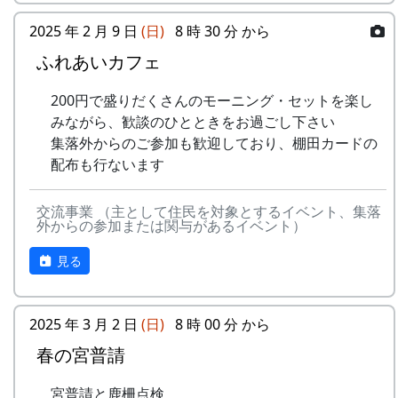
応募
下記フォームから応募してください
5
メシアとポン四郎バ
棚⽥の
1999
2002
方法
スタンプの台帳 = まるごとガイド
ンド
イネに
2025 年 2 月 9 日
(日)
8 時 30 分 から
スタンプラリーでは、『まるごとガイド』をスタ
ふれあいカフェ
応募
一人3点までとします。一点ずつ別々
-
メシアとポン四郎バ
ふるさ
1999
2000
ンプ台帳として使います。
点数
に応募してください
ンド
と加美
200円で盛りだくさんのモーニング・セットを楽し
「棚田の里 岩座神」は 69 ページ、No. 173 で
の⾥へ
応募
日本国内の棚田地域を対象としたもの
みながら、歓談のひとときをお過ごし下さい
す。
作品
で、2021年4月1日以降に撮影され、未
集落外からのご参加も歓迎しており、棚田カードの
-
メシアとポン四郎バ
⽔と太
1999
2001
の要
発表のもの
スタンプラリー
配布も行ないます
ンド
陽の国
件
で
正式なスタンプラリーには、アナログ5コース、
デジタル3コースがあり、達成した人には以下の
交流事業 （主として住民を対象とするイベント、集落
審査
棚田学会内に審査委員会を設け、公正
6
MASA BAND
この町
1999
2000
外からの参加または関与があるイベント）
特典があたえられます。
に審査します
で
見る
抽選で3名様に「博物館セット」
賞品
入選作品の提出者には「表彰盾」を授
-
MASA BAND
蒼い
2000
北はりまの米 5kg + レトルトカレー
与します
⾵〜棚
達成者にもれなく「コンプリート賞」
2025 年 3 月 2 日
(日)
8 時 00 分 から
⽥'99〜
特別展マグネット（5個セット）
入賞
・棚田学会2025年度棚田学会総会
春の宮普請
ガチャ1回チャレンジ
作品
（2025年8月予定）で発表します。
-
MASA BAND
忘れた
2002
の公
・棚田学会ホームページに掲載しま
くない
詳しくは 北はりま田園空間博物館 特別展＞スタ
宮普請と鹿柵点検