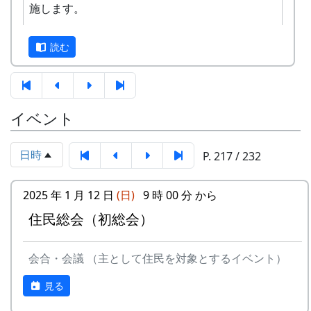
施します。
す。奮ってご応募ください。
3
⽉ーアカリ
ワン
1999
2002
正式なスタンプラリーは何カ所も行かないと達成
ス・ア
読む
できませんが、No. 173 「棚田の里 岩座神」に
ンド・
は、何と、1個だけで達成できる隠しスタンプが
フォー
置いてあります。このスタンプは、北はりまエコ
エバー
ミュージアムで100円割引券として使えます。
イベント
-
⽉ーアカリ
収穫の
1999
2001
イベントのときに来て下さい
秋に
ただし、スタンプを置いている岩座神の公会堂は
日時
P. 217 / 232
ふだんは閉まっていますので、いつ来てもスタン
4
H CORPORATION
僕の中
1999
2002
プを押せるわけではありません。
(II)
のふる
2025 年 1 月 12 日
(日)
9 時 00 分 から
さと
毎月第2日曜日の「ふれあいカフェ」や、10月20
住民総会（初総会）
応募
棚田保全に関心のある方はどなたでも
日の「棚田の収穫祭」など、岩座神のイベントの
-
H CORPORATION
帰って
1999
資格
応募できます
時においでください。
きたよ
会合・会議 （主として住民を対象とするイベント）
募集
2024年10月1日 ～ 2025年2月29日
2024-09-08 ふれあいカフェ
-
HCORPORATION(II)
静かに
1999
2001
期間
見る
2024-10-13 ふれあいカフェ
時は…
2024-10-20 棚田収穫祭 2024