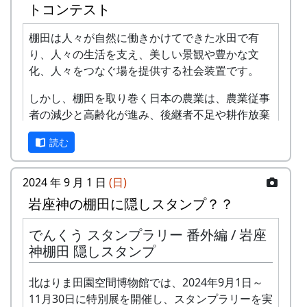
トコンテスト
⾵
棚田は人々が自然に働きかけてできた水田で有
-
アンジェラ
棚⽥の
1999
2001
り、人々の生活を支え、美しい景観や豊かな文
ステー
化、人々をつなぐ場を提供する社会装置です。
ジへ
しかし、棚田を取り巻く日本の農業は、農業従事
-
アンジェラ
⻩⾦の
1999
2000
者の減少と高齢化が進み、後継者不足や耕作放棄
海
地の増大を生じています。
読む
2
グリーンマウンテン
歌おう
1999
2002
このような危機に直面している日本の農業・農村
ボーイズ
みんな
を守るためには、その基盤となる棚田を維持・保
2024 年 9 月 1 日
(日)
で
全することが国民共通の課題となっています。
岩座神の棚田に隠しスタンプ？？
-
グリーンマウンテン
あした
2000
棚田学会は、長年にわたり棚田に関する研究・啓
ボーイズ
は帰ろ
でんくう スタンプラリー 番外編 / 岩座
蒙を行ってきましたが、新たに「棚田のいま」を
う
神棚田 隠しスタンプ
テーマに棚田の現状を写真に捉え、広く国民に発
信して棚田の維持・保全に寄与したいと考え、こ
-
グリーンマウンテン
君を待
2001
北はりま田園空間博物館では、2024年9月1日～
こに、棚田学会主催の第2回 棚田学会 「棚田のい
ボーイズ
ってい
11月30日に特別展を開催し、スタンプラリーを実
ま」 フォトコンテストを下記のように開催しま
る