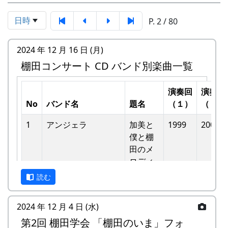
日時
P. 2 / 80
2024 年 12 月 16 日 (月)
棚田コンサート CD バンド別楽曲一覧
演奏回
演奏回
No
バンド名
題名
（１）
（２）
1
アンジェラ
加美と
1999
2002
僕と棚
⽥のメ
ロディ
読む
-
アンジェラ
僕は棚
1999
⽥の中
2024 年 12 月 4 日 (水)
にいる
第2回 棚田学会 「棚田のいま」フォ
-
アンジェラ
棚⽥の
1999
2000