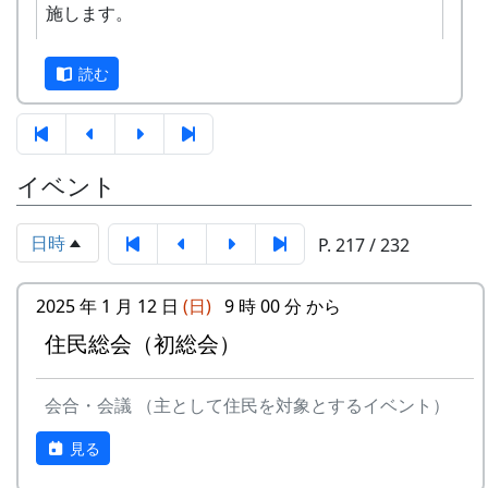
施します。
す。奮ってご応募ください。
3
⽉ーアカリ
ワン
1999
2002
正式なスタンプラリーは何カ所も行かないと達成
ス・ア
読む
できませんが、No. 173 「棚田の里 岩座神」に
ンド・
は、何と、1個だけで達成できる隠しスタンプが
フォー
置いてあります。このスタンプは、北はりまエコ
エバー
ミュージアムで100円割引券として使えます。
イベント
-
⽉ーアカリ
収穫の
1999
2001
イベントのときに来て下さい
秋に
ただし、スタンプを置いている岩座神の公会堂は
日時
P. 217 / 232
ふだんは閉まっていますので、いつ来てもスタン
4
H CORPORATION
僕の中
1999
2002
プを押せるわけではありません。
(II)
のふる
2025 年 1 月 12 日
(日)
9 時 00 分 から
さと
毎月第2日曜日の「ふれあいカフェ」や、10月20
住民総会（初総会）
応募
棚田保全に関心のある方はどなたでも
日の「棚田の収穫祭」など、岩座神のイベントの
-
H CORPORATION
帰って
1999
資格
応募できます
時においでください。
きたよ
会合・会議 （主として住民を対象とするイベント）
募集
2024年10月1日 ～ 2025年2月29日
2024-09-08 ふれあいカフェ
-
HCORPORATION(II)
静かに
1999
2001
期間
見る
2024-10-13 ふれあいカフェ
時は…
2024-10-20 棚田収穫祭 2024