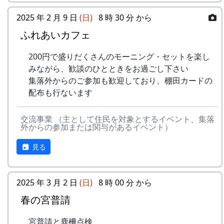
応募
下記フォームから応募してください
5
メシアとポン四郎バ
棚⽥の
1999
2002
方法
スタンプの台帳 = まるごとガイド
ンド
イネに
2025 年 2 月 9 日
(日)
8 時 30 分 から
スタンプラリーでは、『まるごとガイド』をスタ
ふれあいカフェ
応募
一人3点までとします。一点ずつ別々
-
メシアとポン四郎バ
ふるさ
1999
2000
ンプ台帳として使います。
点数
に応募してください
ンド
と加美
200円で盛りだくさんのモーニング・セットを楽し
「棚田の里 岩座神」は 69 ページ、No. 173 で
の⾥へ
応募
日本国内の棚田地域を対象としたもの
みながら、歓談のひとときをお過ごし下さい
す。
作品
で、2021年4月1日以降に撮影され、未
集落外からのご参加も歓迎しており、棚田カードの
-
メシアとポン四郎バ
⽔と太
1999
2001
の要
発表のもの
スタンプラリー
配布も行ないます
ンド
陽の国
件
で
正式なスタンプラリーには、アナログ5コース、
デジタル3コースがあり、達成した人には以下の
交流事業 （主として住民を対象とするイベント、集落
審査
棚田学会内に審査委員会を設け、公正
6
MASA BAND
この町
1999
2000
外からの参加または関与があるイベント）
特典があたえられます。
に審査します
で
見る
抽選で3名様に「博物館セット」
賞品
入選作品の提出者には「表彰盾」を授
-
MASA BAND
蒼い
2000
北はりまの米 5kg + レトルトカレー
与します
⾵〜棚
達成者にもれなく「コンプリート賞」
2025 年 3 月 2 日
(日)
8 時 00 分 から
⽥'99〜
特別展マグネット（5個セット）
入賞
・棚田学会2025年度棚田学会総会
春の宮普請
ガチャ1回チャレンジ
作品
（2025年8月予定）で発表します。
-
MASA BAND
忘れた
2002
の公
・棚田学会ホームページに掲載しま
くない
詳しくは 北はりま田園空間博物館 特別展＞スタ
宮普請と鹿柵点検