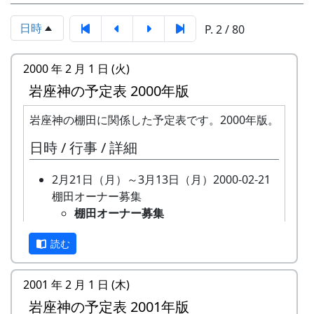
日時
P. 2 / 80
2000 年 2 月 1 日 (火)
岩座神の予定表 2000年版
岩座神の棚田に関係した予定表です。2000年版。
日時 / 行事 / 詳細
2月21日（月）～3月13日（月）2000-02-21
棚田オーナー募集
棚田オーナー募集
全 20 区画あるオーナー田のうち、
読む
再契約済みの 15 区画をのぞいた 5
区画について、新しいオーナーを募
集。
2001 年 2 月 1 日 (木)
3月24日（金） 2000-03-24 棚田オーナー選
岩座神の予定表 2001年版