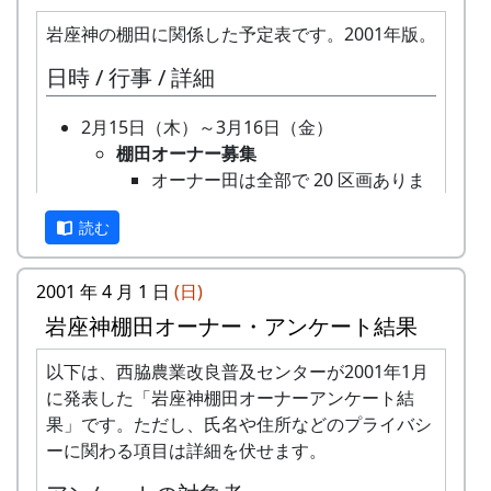
考会
選考会
岩座神の棚田に関係した予定表です。2001年版。
4月23日（日） 2000-04-23 棚田オーナー対
日時 / 行事 / 詳細
面式
棚田オーナー対面式
2月15日（木）～3月16日（金）
棚田オーナー（都会から米を作りに
棚田オーナー募集
来る人たち）と棚田保存会（岩座神
オーナー田は全部で 20 区画ありま
の住人）の初顔合わせ。お互いの自
す。申し込みの窓口は加美町役場社
己紹介やら、農業改良普及センター
読む
会開発課農林担当です。募集要項な
の人による米作り講習会。そして区
どの詳細は、加美町のホームページ
画の抽選が行なわれる。
でご確認ください。( 加美町 > 加美
5月14日（日） 2000-05-14 棚田オーナー田
2001 年 4 月 1 日
(日)
町棚田オーナー募集中 > 岩座神棚田
植え
岩座神棚田オーナー・アンケート結果
オーナー )
田植え
3月16日（金）
水田に入って、苗を手で植える。
以下は、西脇農業改良普及センターが2001年1月
棚田オーナー選考会
6月11日（日） 2000-06-11 棚田オーナー草
に発表した「岩座神棚田オーナーアンケート結
4月22日（日）
刈り、肥料散布
果」です。ただし、氏名や住所などのプライバシ
棚田オーナー対面式
草刈り、肥料散布
ーに関わる項目は詳細を伏せます。
棚田オーナー（都会から米を作りに
石垣や畦道の草刈り、肥料の散布。