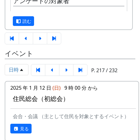
アンケートの対象者
来る人たち）と棚田保存会（岩座神
7月30日（日）2000-07-30 棚田オーナー草引
の住人）の初顔合わせ。お互いの自
き作業 ...
平成9～11年度のオーナーで、平成12年現在オー
己紹介やら、農業改良普及センター
草引き作業
読む
ナーで無い方、17名。
の人による米作り講習会。そして区
水田の中の雑草を引き抜く。
画の抽選が行なわれる。
あまごつかみ
回答者数：10名。
5月13日（日）
川に放流されたあまごを手で掴んで
田植え
獲る。子供たちのためのアトラクシ
No.
氏
H9
H10
H11
H12
住
性
年
人
イベント
水田に入って、苗を手で植える。
ョン。串に刺して塩焼きにして食す
名
所
別
齢
数
6月10日（日）
る。
草刈り、肥料散布
日時
案山子作り
P. 217 / 232
1
NK
○
-
-
-
大
男
32
5
石垣や畦道の草刈り、肥料の散布。
案山子を作って田んぼの畦に立て
阪
7月29日（日）
る。
市
2025 年 1 月 12 日
(日)
9 時 00 分 から
草引き作業
万年草挿し木
住民総会（初総会）
2
NI
○
○
-
-
大
男
44
3
水田の中の雑草を引き抜く。
石垣を飾る万年草の苗を育てるため
阪
あまごつかみ
に、ポットに挿し木をする。
市
川に放流されたあまごを手で掴んで
8月20日（日）2000-08-20 蕎麦種蒔き
会合・会議 （主として住民を対象とするイベント）
獲る。子供たちのためのアトラクシ
蕎麦植え
3
MY
○
○
-
-
神
男
43
5
ョン。串に刺して塩焼きにして食す
見る
蕎麦の種を植える。
戸
る。
9月24日（日）2000-09-24 棚田オーナー稲刈