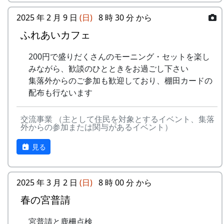
市
案山子作り
り ...
2025 年 2 月 9 日
(日)
8 時 30 分 から
案山子を作って田んぼの畦に立て
稲刈り
4
MK
○
○
-
-
川
男
39
4
る。
鎌（のこぎり鎌）を使って稲を刈り
ふれあいカフェ
西
万年草挿し芽
取り、稲木に掛けて天日干しにす
市
石垣を飾る万年草の苗を育てるため
る。
200円で盛りだくさんのモーニング・セットを楽し
に、ポットに挿し芽をする。
5
SN
○
○
-
-
三
女
58
10
棚田コンサート
みながら、歓談のひとときをお過ごし下さい
8月19日（日）
田
10月7日（土）～10月8日（日）2000-10-07
集落外からのご参加も歓迎しており、棚田カードの
蕎麦植え
市
宵宮 2000-10-08 秋祭
配布も行ないます
蕎麦の種を植える。
秋祭り
6
YK
○
○
-
-
明
男
38
5
9月23日（日）
7日が宵宮。
交流事業 （主として住民を対象とするイベント、集落
石
稲刈り
外からの参加または関与があるイベント）
10月15日（日）2000-10-15 棚田オーナー脱
市
鎌（のこぎり鎌）を使って稲を刈り
穀 ...
見る
取り、稲木に掛けて天日干しにす
脱穀（だっこく）・籾摺り（もみすり）
7
YA
-
○
-
-
大
女
49
2
る。
稲から籾粒だけを取るのが脱穀、籾
阪
棚田コンサート
粒から殻を取り除いて玄米にするの
市
2025 年 3 月 2 日
(日)
8 時 00 分 から
10月6日（土）～10月7日（日）
が籾摺り。収穫した玄米は袋に入れ
秋祭り
春の宮普請
て持ち帰る。|
8
FM
-
○
-
-
神
男
40
5
6日が宵宮。
収穫祭
戸
宮普請と鹿柵点検
10月14日（日）