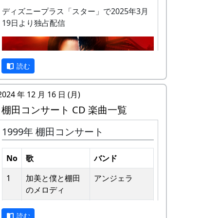
ディズニープラス「スター」で2025年3月
19日より独占配信
私達メシポンバンドが若い頃連続出場を果
読む
たしてきた「棚田コンサート」は、フォー
クソングシンガーの“坂庭省悟さん”を始め
2024 年 12 月 16 日 (月)
審査員の方が見守る中、毎年優秀バンドが
棚田コンサート CD 楽曲一覧
表彰されました。
1999年 棚田コンサート
私達は、この「棚田のうた ～ふるさと加
予告編
美の里へ～」で出場した年、“２位”に入る
ことができました。賞品は何と！「地元産
No
歌
バンド
の卵、半年分」でした。
1
加美と僕と棚⽥
アンジェラ
田んぼの真ん中で山積みの卵の箱を受け取
のメロディ
り、バンドメンバーで分けて持って帰ろう
2
歌おうみんなで
グリーンマウン
としてたら、他のバンドに目茶苦茶うらや
読む