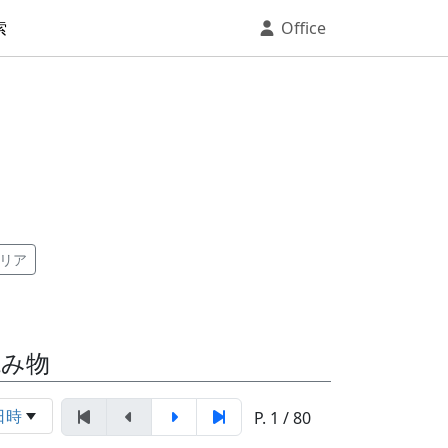
索
Office
リア
読み物
日時
P. 1 / 80