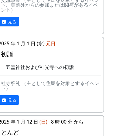
交流事業 （主として住民を対象とするイベン
ある都会の若者が、棚田で田植えをして地
ト、集落外からの参加または関与があるイベ
10
帰ってきたよ
H
ント）
元の人に管理してもらい、収穫を楽しみに
CORPORATION
１年を過ごす姿を想像して詩を書きまし
見る
た。
11
帰郷〜2000〜9
三畳⼀間
⽉吉⽇
相棒の“うらめしあ”が曲をつけてくれて、
2025 年 1 月 1 日 (水)
元日
兵庫県のとある棚田コンサート（収穫日に
12
帰郷
なでしこ
田んぼでライブする企画）でみんなで歌っ
初詣
た思い出の楽曲です。（ポン四郎）
13
僕は棚⽥の中に
アンジェラ
五霊神社および神光寺への初詣
いる
水と太陽の国で
14
静かに時は…
H
社寺祭礼 （主として住民を対象とするイベン
ト）
CORPORATION
見る
15
⽔と太陽の国で
メシアとポン四
郎バンド
16
収穫の秋に
⽉ーアカリ
2025 年 1 月 12 日
(日)
8 時 00 分 から
とんど
17
棚⽥のステージ
アンジェラ