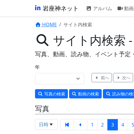
岩座神ネット
アルバム
動画
HOME
サイト内検索
サイト内検索 -
写真、動画、読み物、イベント予定
年
前へ
次へ
写真
の検索
動画
の検索
読み物
の検
写真
日時
1
2
3
4