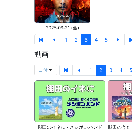
2025-03-21 (金)
1
2
3
4
5
動画
日付
1
2
3
4
棚田のイネに - メシポンバンド
棚田のうた 