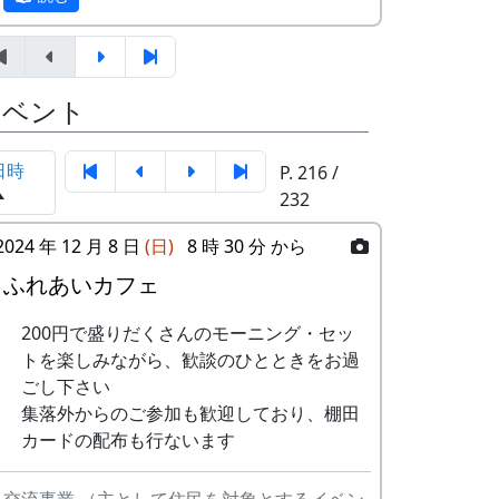
テンボーイズ
ましがられたのを覚えています。
しばらくメンバーのお家では、おいしい“た
3
ワンス・アン
⽉ーアカリ
まごかけごはん”や“卵料理”を味わうことが
ド・フォーエバ
イベント
でき、「音楽やっててよかったなあ」と思
ー
った瞬間でした～。 (ポン四郎）
4
僕の中のふるさ
H
「この村に、喰われる」、「この村を、喰
日時
P. 216 /
棚田のイネに
と
CORPORATION
ってやる」って、いやいやいや、岩座神は
232
II
そんな村じゃありませんよ。
2024 年 12 月 8 日
(日)
8 時 30 分 から
5
棚⽥のイネに
メシアとポン四
郎バンド
ふれあいカフェ
6
ふるさと加美の
メシアとポン四
200円で盛りだくさんのモーニング・セッ
⾥へ
郎バンド
トを楽しみながら、歓談のひとときをお過
ごし下さい
7
棚⽥の⾵
アンジェラ
集落外からのご参加も歓迎しており、棚田
カードの配布も行ないます
里山の自然と暮らしを守ろうと、全国に棚
8
この町で
MASA BAND
田オーナー制度というのがあります。
9
⻩⾦の海
アンジェラ