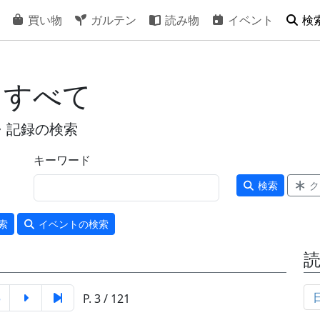
買い物
ガルテン
読み物
イベント
検
 すべて
・記録の検索
キーワード
検索
ク
索
イベント
の検索
5
P. 3 / 121