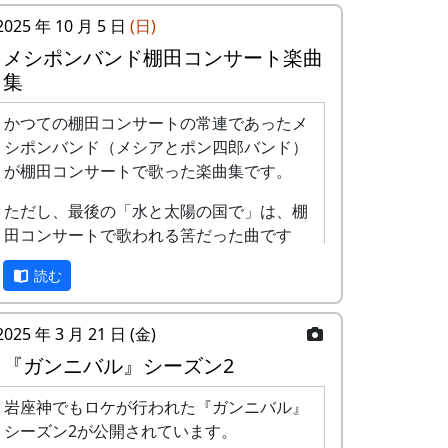
2025 年 10 月 5 日
(日)
メシポンバンド棚田コンサート楽曲
集
かつての棚田コンサートの常連であったメ
シポンバンド（メシアとポン四郎バンド）
が棚田コンサートで歌った楽曲集です。
ただし、最後の「水と太陽の国で」は、棚
田コンサートで歌われる筈だった曲です
が、実際に棚田コンサートが歌われること
読む
はありませんでした。
棚田のうた ～ふるさと加美の里へ
2025 年 3 月 21 日 (金)
～
『ガンニバル』シーズン2
岩座神でもロケが行われた『ガンニバル』
シーズン2が公開されています。