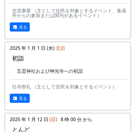
9
⻩⾦の海
アンジェラ
交流事業 （主として住民を対象とするイベント、集落
ある都会の若者が、棚田で田植えをして地元の人
外からの参加または関与があるイベント）
10
帰ってきたよ
H CORPORATION
に管理してもらい、収穫を楽しみに１年を過ごす
姿を想像して詩を書きました。
見る
11
帰郷〜2000〜9⽉吉
三畳⼀間
⽇
相棒の“うらめしあ”が曲をつけてくれて、兵庫県
のとある棚田コンサート（収穫日に田んぼでライ
12
帰郷
なでしこ
2025 年 1 月 1 日 (水)
元日
ブする企画）でみんなで歌った思い出の楽曲で
初詣
す。（ポン四郎）
13
僕は棚⽥の中にいる
アンジェラ
水と太陽の国で
五霊神社および神光寺への初詣
14
静かに時は…
H CORPORATION
15
⽔と太陽の国で
メシアとポン四郎
社寺祭礼 （主として住民を対象とするイベント）
バンド
見る
16
収穫の秋に
⽉ーアカリ
17
棚⽥のステージへ
アンジェラ
2025 年 1 月 12 日
(日)
8 時 00 分 から
とんど
2000年 加美町〜棚⽥の秋〜 穫れたての