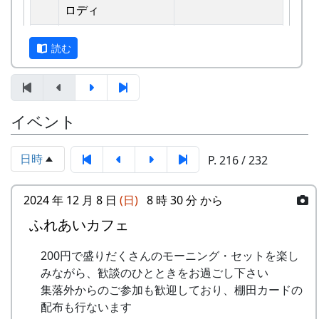
えています。
ロディ
しばらくメンバーのお家では、おいしい“たまご
2
歌おうみんなで
グリーンマウンテ
読む
かけごはん”や“卵料理”を味わうことができ、「音
ンボーイズ
楽やっててよかったなあ」と思った瞬間でした
3
ワンス・アンド・フ
⽉ーアカリ
～。 (ポン四郎）
ォーエバー
棚田のイネに
イベント
4
僕の中のふるさと
H CORPORATION
II
日時
P. 216 / 232
5
棚⽥のイネに
メシアとポン四郎
「この村に、喰われる」、「この村を、喰ってや
バンド
2024 年 12 月 8 日
(日)
8 時 30 分 から
る」って、いやいやいや、岩座神はそんな村じゃ
ふれあいカフェ
6
ふるさと加美の⾥へ
メシアとポン四郎
ありませんよ。
バンド
200円で盛りだくさんのモーニング・セットを楽し
7
棚⽥の⾵
アンジェラ
みながら、歓談のひとときをお過ごし下さい
集落外からのご参加も歓迎しており、棚田カードの
8
この町で
MASA BAND
里山の自然と暮らしを守ろうと、全国に棚田オー
配布も行ないます
ナー制度というのがあります。