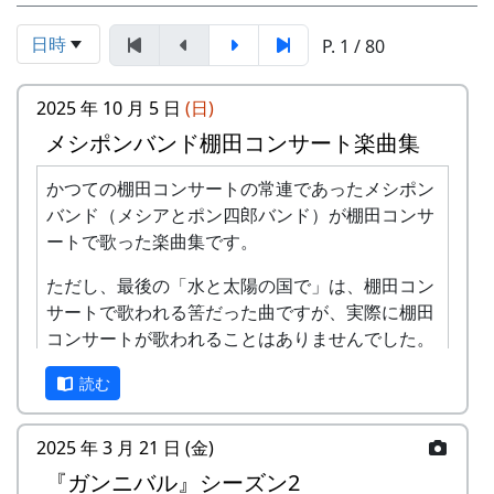
日時
P. 1 / 80
2025 年 10 月 5 日
(日)
メシポンバンド棚田コンサート楽曲集
かつての棚田コンサートの常連であったメシポン
バンド（メシアとポン四郎バンド）が棚田コンサ
ートで歌った楽曲集です。
ただし、最後の「水と太陽の国で」は、棚田コン
サートで歌われる筈だった曲ですが、実際に棚田
コンサートが歌われることはありませんでした。
棚田のうた ～ふるさと加美の里へ～
読む
2025 年 3 月 21 日 (金)
『ガンニバル』シーズン2