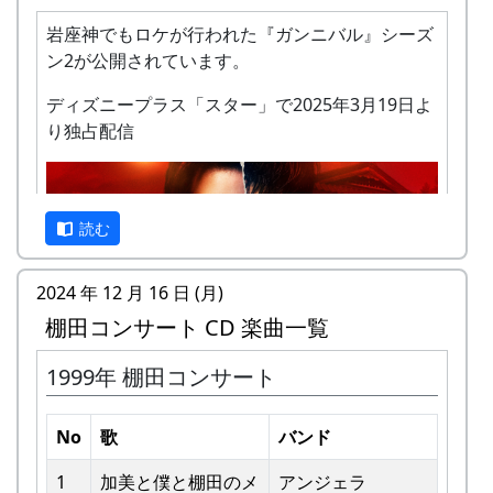
岩座神でもロケが行われた『ガンニバル』シーズ
ン2が公開されています。
ディズニープラス「スター」で2025年3月19日よ
り独占配信
私達メシポンバンドが若い頃連続出場を果たして
きた「棚田コンサート」は、フォークソングシン
ガーの“坂庭省悟さん”を始め審査員の方が見守る
読む
中、毎年優秀バンドが表彰されました。
2024 年 12 月 16 日 (月)
私達は、この「棚田のうた ～ふるさと加美の里
棚田コンサート CD 楽曲一覧
へ～」で出場した年、“２位”に入ることができま
した。賞品は何と！「地元産の卵、半年分」でし
1999年 棚田コンサート
た。
予告編
田んぼの真ん中で山積みの卵の箱を受け取り、バ
No
歌
バンド
ンドメンバーで分けて持って帰ろうとしてたら、
他のバンドに目茶苦茶うらやましがられたのを覚
1
加美と僕と棚⽥のメ
アンジェラ