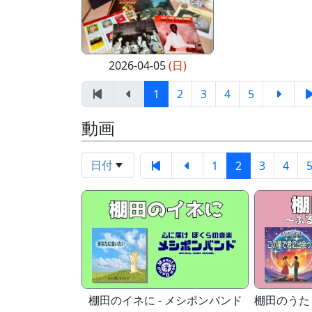
2026-04-05
(日)
1
2
3
4
5
動画
日付
1
2
3
4
棚田のイネに - メシポンバンド
棚田のうた 