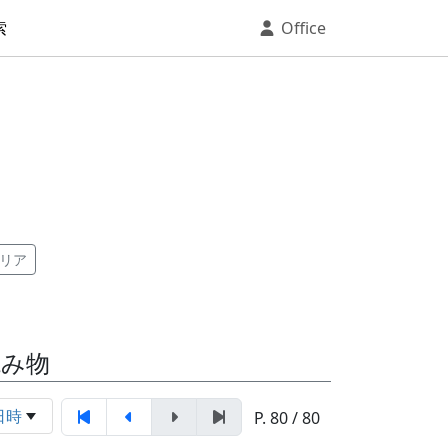
索
Office
リア
読み物
日時
P. 80 / 80