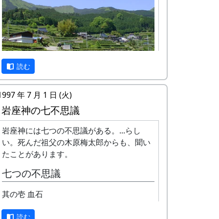
す。脱穀はもっと後になりま
す。
棚田コンサート
アマチュア・バンド５組＋坂
庭省吾。
餅つき・野菜即売
読む
10月3日（日）
蕎麦刈り
蕎麦の刈取り。人手不足が心
1997 年 7 月 1 日 (火)
岩座神は「日本の棚田百選」にも選ばれた
配されています。（予定変
岩座神の七不思議
棚田の村です。
更。17日に延期されまし
た。）再度、予定変更。やっ
岩座神には七つの不思議がある。...らし
1997年から岩座神では「棚田オーナー制
ぱりやります。というか、や
い。死んだ祖父の木原梅太郎からも、聞い
度」が始まりました。
りました。ごめんなさい。
たことがあります。
10月9日（土）
「棚田」とはどんなものか、「棚田オーナ
七つの不思議
五霊神社秋祭り（宵宮）
ー制度」とはどういうものか、ちょっと見
10月10日（日）
ていって下さい。
其の壱 血石
五霊神社秋祭り
※ 以下は、主として1997年に作成し、
10月11日（祝）
読む