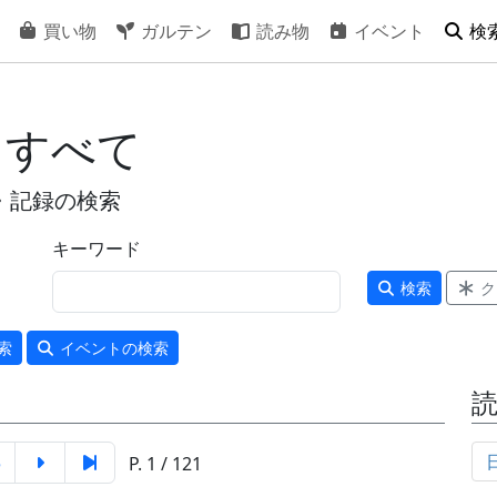
買い物
ガルテン
読み物
イベント
検
 すべて
・記録の検索
キーワード
検索
ク
索
イベント
の検索
5
P. 1 / 121