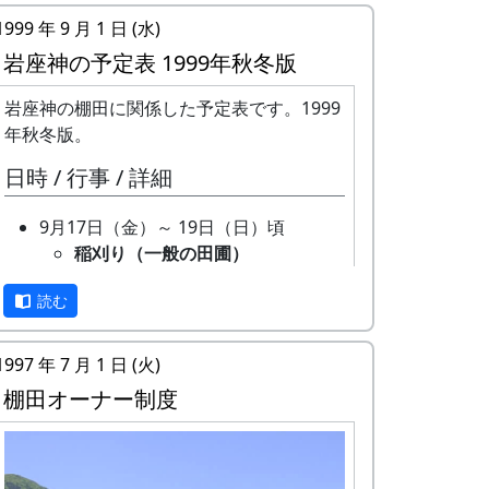
1999 年 9 月 1 日 (水)
岩座神の予定表 1999年秋冬版
岩座神の棚田に関係した予定表です。1999
年秋冬版。
日時 / 行事 / 詳細
9月17日（金）～ 19日（日）頃
稲刈り（一般の田圃）
機械（小さなコンバイン）で
読む
刈取りと脱穀を同時にやるの
が普通です。そのまま乾燥機
に放り込みます。
1997 年 7 月 1 日 (火)
9月26日（日）
棚田オーナー制度
オーナー田の稲刈り
鎌で刈って、稲木（いなき）
に掛けて、天日干しにしま