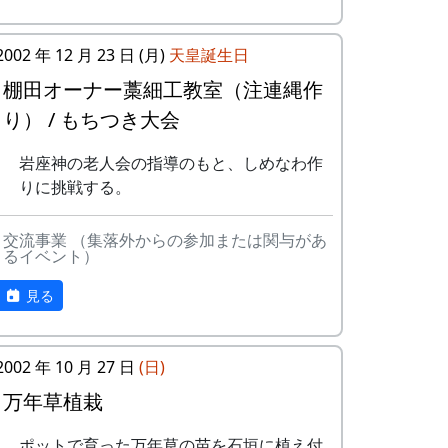
収穫した米は全部持ち帰ることが
予定がころころと変更されたような気がし
できる。
岩座神入口の道の西側、渓流に臨んで、上
ますが、気のせいでしょうか。
加美町の宿泊施設が安く利用でき
2002 年 12 月 23 日 (月)
面が平らで赤みを帯びた巨石があり、血石
天皇誕生日
NASAのスペースシャトルですら、天候で
る。
と呼ばれている。
棚田オーナー藁細工教室（注連縄作
打上げ予定が変わります。ましてや、お天
加美町の特産品がもらえる(1万円
り） / もちつき大会
その昔、岩座神の神光寺が隆盛をきわめて
気まかせの農作物が相手ですから、これぐ
相当)など。
いたころ、加古川流域の人々は死者が出る
らいは誤差の範囲ということで、どうか大
オーナーの義務は
岩座神の老人会の指導のもと、しめなわ作
と、はるか南方から遺体を運んでこの寺に
目に見てください。
田んぼに入って米を作る。
りに挑戦する。
葬った。その際、死人はみな一度この石の
自然とまじめにつきあう。
上に置いたところから、血石の名が付けら
地域の人たちになじみ、仲良くす
れたと言われる。また、一説には、死体が
交流事業 （集落外からの参加または関与があ
る。
るイベント）
あまりに重いので、この石の上で四肢を切
地区の美しい景観を守るため、美
り離して運んだため、その血でこの石が赤
化活動に積極的に参加する。
見る
く染まったのだとも伝えられている。
田植え、ヒエ引き、月2回の草刈
り、刈り取り、稲木などは自分で
其の弐 仁王門のシキミ
やること(田すき、田ごしらえ、普
2002 年 10 月 27 日
(日)
段の水管理、消毒、施肥、脱穀、
万年草植栽
乾燥、もみすりなどは農家が行う)
など。
ポットで育った万年草の苗を石垣に植え付