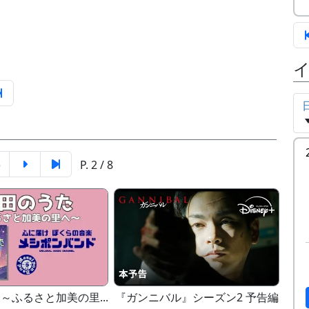
5
P. 2 / 8
～ふるさと加美の里...
『ガンニバル』シーズン2 予告編