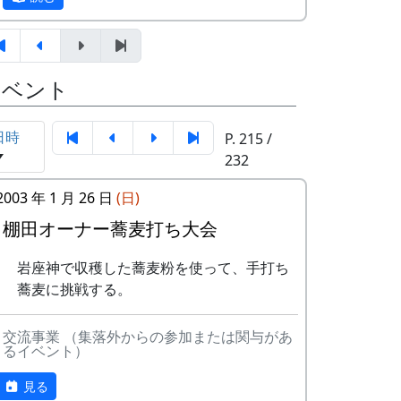
1998年、1999年、2002年に若干の加筆を
オーナー田収穫祭
行ったものです。
天日干しにした稲を脱穀し、
籾摺り（もみすり）して玄米
棚田オーナー制度とは
にし、袋に詰めて持ち帰りま
イベント
す。|
まじめに農業に取り組み、自然とふれあう
案山子コンテスト
勇気を持ち、地域になじめる方または家族
今日まで活躍（？）してくれ
日時
P. 215 /
に、単に米作りを楽しむだけでなく、美し
た案山子のコンテスト。
232
い景観を誇る岩座神地区をみんなで守って
10月17日（日）
いくことに積極的に協力してもらうために
2003 年 1 月 26 日
(日)
蕎麦刈り
始められた。1区画100平方mで10区画を募
蕎麦の刈取り。人手不足が心
棚田オーナー蕎麦打ち大会
集した。会費は5万円。
配されています。当初の予定
「加美町への想い」「志望動機」「自己ア
通り、３日に行われました。
岩座神で収穫した蕎麦粉を使って、手打ち
ピール」などの作文を含む申し込みアンケ
12月12日（日）
蕎麦に挑戦する。
ートを書類選考し、10組が選ばれた。
注連縄作り
村老人会の指導のもと、棚田
交流事業 （集落外からの参加または関与があ
特典として
るイベント）
オーナーが注連縄作りに挑戦
一から十までプロの指導を受けて
餅つき
低農薬栽培の米作りが体験でき、
見る