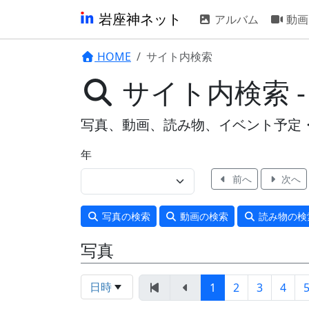
岩座神ネット
アルバム
動画
HOME
サイト内検索
サイト内検索 -
写真、動画、読み物、イベント予定
年
前へ
次へ
写真
の検索
動画
の検索
読み物
の検
写真
日時
1
2
3
4