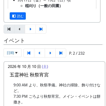
9月17日（金）～ 19日（日）頃
てもらうために始められた。1区画100平方mで
稲刈り（一般の田圃）
10区画を募集した。会費は5万円。
機械（小さなコンバイン）で刈取り
「加美町への想い」「志望動機」「自己アピー
読む
と脱穀を同時にやるのが普通です。
ル」などの作文を含む申し込みアンケートを書類
そのまま乾燥機に放り込みます。
選考し、10組が選ばれた。
9月26日（日）
オーナー田の稲刈り
特典として
イベント
鎌で刈って、稲木（いなき）に掛け
一から十までプロの指導を受けて低農薬
て、天日干しにします。脱穀はもっ
栽培の米作りが体験でき、収穫した米は
と後になります。
日時
P. 2 / 232
全部持ち帰ることができる。
棚田コンサート
加美町の宿泊施設が安く利用できる。
アマチュア・バンド５組＋坂庭省
加美町の特産品がもらえる(1万円相当)な
2026 年 10 月 10 日
(土)
吾。
ど。
岩座神入口の道の西側、渓流に臨んで、上面が平
餅つき・野菜即売
五霊神社 秋祭宵宮
オーナーの義務は
らで赤みを帯びた巨石があり、血石と呼ばれてい
10月3日（日）
田んぼに入って米を作る。
る。
9:00 AM より、秋祭準備。神社の掃除、飾り付けな
蕎麦刈り
自然とまじめにつきあう。
ど。
蕎麦の刈取り。人手不足が心配され
地域の人たちになじみ、仲良くする。
その昔、岩座神の神光寺が隆盛をきわめていたこ
7:30 PM ごろより秋祭宵宮。メイン・イベントは餅
ています。（予定変更。17日に延期
地区の美しい景観を守るため、美化活動
ろ、加古川流域の人々は死者が出ると、はるか南
撒き。
されました。）再度、予定変更。や
に積極的に参加する。
方から遺体を運んでこの寺に葬った。その際、死