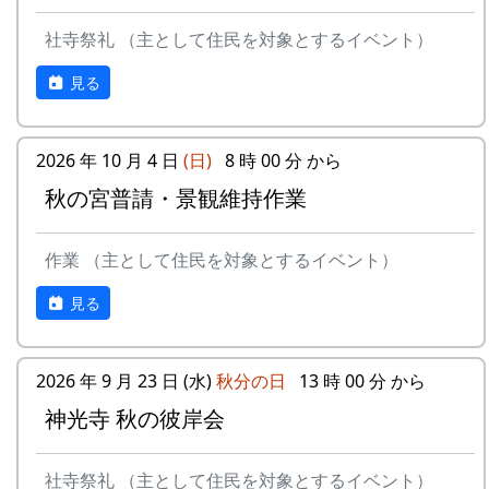
っぱりやります。というか、やりま
田植え、ヒエ引き、月2回の草刈り、刈
人はみな一度この石の上に置いたところから、血
した。ごめんなさい。
社寺祭礼 （主として住民を対象とするイベント）
り取り、稲木などは自分でやること(田
石の名が付けられたと言われる。また、一説に
10月9日（土）
すき、田ごしらえ、普段の水管理、消
は、死体があまりに重いので、この石の上で四肢
見る
五霊神社秋祭り（宵宮）
毒、施肥、脱穀、乾燥、もみすりなどは
を切り離して運んだため、その血でこの石が赤く
10月10日（日）
農家が行う)など。
染まったのだとも伝えられている。
五霊神社秋祭り
2026 年 10 月 4 日
(日)
8 時 00 分 から
10月11日（祝）
其の弐 仁王門のシキミ
『広報かみ』1997年6月号より
オーナー田収穫祭
秋の宮普請・景観維持作業
そもそも、棚田(たなだ)とは、どんなも
天日干しにした稲を脱穀し、籾摺り
のか
（もみすり）して玄米にし、袋に詰
作業 （主として住民を対象とするイベント）
めて持ち帰ります。|
案山子コンテスト
見る
今日まで活躍（？）してくれた案山
子のコンテスト。
10月17日（日）
2026 年 9 月 23 日 (水)
秋分の日
13 時 00 分 から
蕎麦刈り
神光寺 秋の彼岸会
蕎麦の刈取り。人手不足が心配され
ています。当初の予定通り、３日に
社寺祭礼 （主として住民を対象とするイベント）
行われました。