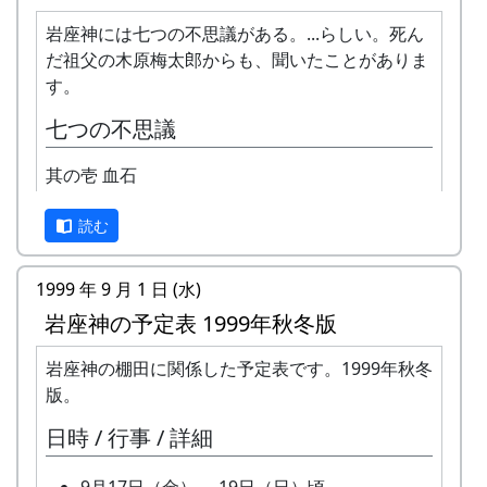
岩座神は「日本の棚田百選」にも選ばれた棚田の
村です。
岩座神には七つの不思議がある。...らしい。死ん
だ祖父の木原梅太郎からも、聞いたことがありま
1997年から岩座神では「棚田オーナー制度」が始
す。
まりました。
七つの不思議
「棚田」とはどんなものか、「棚田オーナー制
度」とはどういうものか、ちょっと見ていって下
其の壱 血石
さい。
読む
※ 以下は、主として1997年に作成し、1998年、
1999年、2002年に若干の加筆を行ったもので
1999 年 9 月 1 日 (水)
す。
岩座神の予定表 1999年秋冬版
棚田オーナー制度とは
岩座神の棚田に関係した予定表です。1999年秋冬
まじめに農業に取り組み、自然とふれあう勇気を
版。
持ち、地域になじめる方または家族に、単に米作
日時 / 行事 / 詳細
りを楽しむだけでなく、美しい景観を誇る岩座神
地区をみんなで守っていくことに積極的に協力し