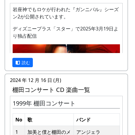
岩座神でもロケが行われた『ガンニバル』シーズ
ン2が公開されています。
ディズニープラス「スター」で2025年3月19日よ
り独占配信
私達メシポンバンドが若い頃連続出場を果たして
きた「棚田コンサート」は、フォークソングシン
ガーの“坂庭省悟さん”を始め審査員の方が見守る
読む
中、毎年優秀バンドが表彰されました。
2024 年 12 月 16 日 (月)
私達は、この「棚田のうた ～ふるさと加美の里
棚田コンサート CD 楽曲一覧
へ～」で出場した年、“２位”に入ることができま
した。賞品は何と！「地元産の卵、半年分」でし
1999年 棚田コンサート
た。
予告編
田んぼの真ん中で山積みの卵の箱を受け取り、バ
No
歌
バンド
ンドメンバーで分けて持って帰ろうとしてたら、
他のバンドに目茶苦茶うらやましがられたのを覚
1
加美と僕と棚⽥のメ
アンジェラ