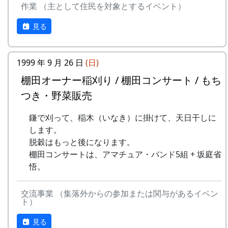
作業 （主として住民を対象とするイベント）
9
⻩⾦の海
アンジェラ
ある都会の若者が、棚田で田植えをして地元の人
見る
10
帰ってきたよ
H CORPORATION
に管理してもらい、収穫を楽しみに１年を過ごす
姿を想像して詩を書きました。
11
帰郷〜2000〜9⽉吉
三畳⼀間
⽇
1999 年 9 月 26 日
(日)
相棒の“うらめしあ”が曲をつけてくれて、兵庫県
のとある棚田コンサート（収穫日に田んぼでライ
棚田オーナー稲刈り / 棚田コンサート / もち
12
帰郷
なでしこ
ブする企画）でみんなで歌った思い出の楽曲で
つき・野菜販売
す。（ポン四郎）
13
僕は棚⽥の中にいる
アンジェラ
鎌で刈って、稲木（いなき）に掛けて、天日干しに
水と太陽の国で
14
静かに時は…
H CORPORATION
します。
脱穀はもっと後になります。
15
⽔と太陽の国で
メシアとポン四郎
棚田コンサートは、アマチュア・バンド5組 + 坂庭省
バンド
悟。
16
収穫の秋に
⽉ーアカリ
交流事業 （集落外からの参加または関与があるイベン
17
棚⽥のステージへ
アンジェラ
ト）
見る
2000年 加美町〜棚⽥の秋〜 穫れたての