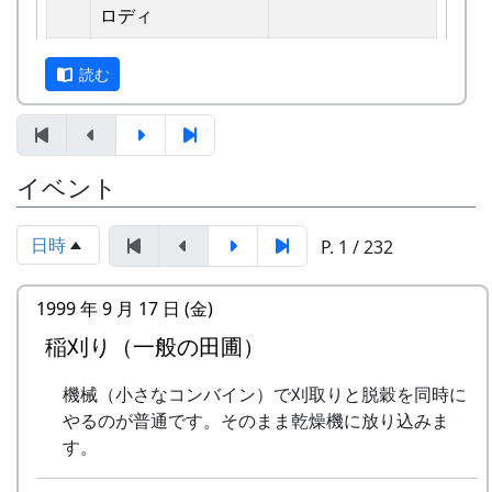
えています。
ロディ
しばらくメンバーのお家では、おいしい“たまご
2
歌おうみんなで
グリーンマウンテ
読む
かけごはん”や“卵料理”を味わうことができ、「音
ンボーイズ
楽やっててよかったなあ」と思った瞬間でした
3
ワンス・アンド・フ
⽉ーアカリ
～。 (ポン四郎）
ォーエバー
棚田のイネに
イベント
4
僕の中のふるさと
H CORPORATION
II
日時
P. 1 / 232
5
棚⽥のイネに
メシアとポン四郎
「この村に、喰われる」、「この村を、喰ってや
バンド
1999 年 9 月 17 日 (金)
る」って、いやいやいや、岩座神はそんな村じゃ
稲刈り（一般の田圃）
6
ふるさと加美の⾥へ
メシアとポン四郎
ありませんよ。
バンド
機械（小さなコンバイン）で刈取りと脱穀を同時に
7
棚⽥の⾵
アンジェラ
やるのが普通です。そのまま乾燥機に放り込みま
す。
8
この町で
MASA BAND
里山の自然と暮らしを守ろうと、全国に棚田オー
ナー制度というのがあります。