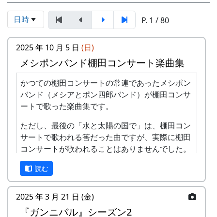
日時
P. 1 / 80
2025 年 10 月 5 日
(日)
メシポンバンド棚田コンサート楽曲集
かつての棚田コンサートの常連であったメシポン
バンド（メシアとポン四郎バンド）が棚田コンサ
ートで歌った楽曲集です。
ただし、最後の「水と太陽の国で」は、棚田コン
サートで歌われる筈だった曲ですが、実際に棚田
コンサートが歌われることはありませんでした。
棚田のうた ～ふるさと加美の里へ～
読む
2025 年 3 月 21 日 (金)
『ガンニバル』シーズン2