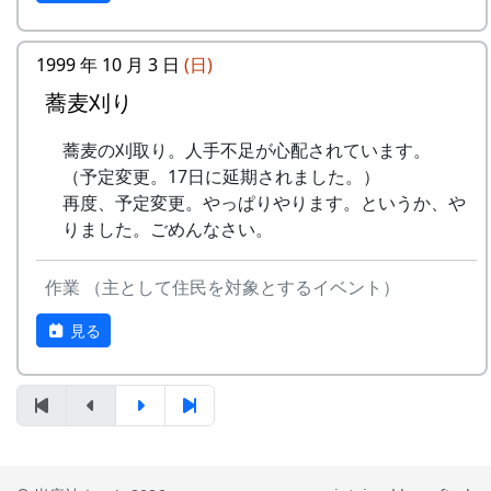
うた
稲刈りの日、田んぼでオリジナル曲を披露・演奏
1999 年 10 月 3 日
(日)
No
歌
バンド
する棚田コンサート。
蕎麦刈り
1
ふるさと加美の
メシアとポン四郎バン
毎年曲を創り出演してきましたが、その中でも、
蕎麦の刈取り。人手不足が心配されています。
⾥へ
ド
夏のイメージを色濃く出した曲です。
（予定変更。17日に延期されました。）
水田に降り注ぐ“雨”と“太陽の光”が、私達の命を
2
加美の⾥か
パルス
再度、予定変更。やっぱりやります。というか、や
支えているのだと実感させられた「里山のよきイ
ら'98
りました。ごめんなさい。
ベント」でした。（ポン四郎）
3
永遠の⾥
すぱ
作業 （主として住民を対象とするイベント）
収穫祭にて
4
棚⽥の⾵
アンジェラ
見る
5
なんとなく聴く
リアルキャンディーズ
うた
6
あしたは帰ろう
グリーンマウンテンボ
ーイズ