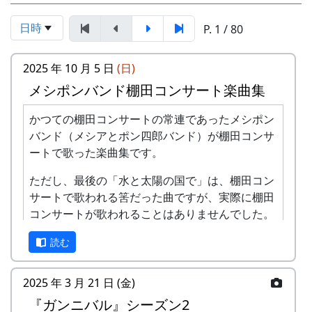
日時
P. 1 / 80
2025 年 10 月 5 日
(日)
メシポンバンド棚田コンサート楽曲集
かつての棚田コンサートの常連であったメシポン
バンド（メシアとポン四郎バンド）が棚田コンサ
ートで歌った楽曲集です。
ただし、最後の「水と太陽の国で」は、棚田コン
サートで歌われる筈だった曲ですが、実際に棚田
コンサートが歌われることはありませんでした。
棚田のうた ～ふるさと加美の里へ～
読む
2025 年 3 月 21 日 (金)
『ガンニバル』シーズン2