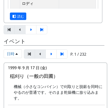
えています。
ロディ
しばらくメンバーのお家では、おいしい“たまご
2
歌おうみんなで
グリーンマウンテ
読む
かけごはん”や“卵料理”を味わうことができ、「音
ンボーイズ
楽やっててよかったなあ」と思った瞬間でした
3
ワンス・アンド・フ
⽉ーアカリ
～。 (ポン四郎）
ォーエバー
棚田のイネに
イベント
4
僕の中のふるさと
H CORPORATION
II
日時
P. 1 / 232
5
棚⽥のイネに
メシアとポン四郎
「この村に、喰われる」、「この村を、喰ってや
バンド
1999 年 9 月 17 日 (金)
る」って、いやいやいや、岩座神はそんな村じゃ
稲刈り（一般の田圃）
6
ふるさと加美の⾥へ
メシアとポン四郎
ありませんよ。
バンド
機械（小さなコンバイン）で刈取りと脱穀を同時に
7
棚⽥の⾵
アンジェラ
やるのが普通です。そのまま乾燥機に放り込みま
す。
8
この町で
MASA BAND
里山の自然と暮らしを守ろうと、全国に棚田オー
ナー制度というのがあります。