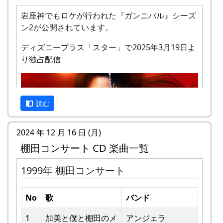
岩座神でもロケが行われた『ガンニバル』シーズ
ン2が公開されています。
ディズニープラス「スター」で2025年3月19日よ
り独占配信
私達メシポンバンドが若い頃連続出場を果たして
きた「棚田コンサート」は、フォークソングシン
ガーの“坂庭省悟さん”を始め審査員の方が見守る
読む
中、毎年優秀バンドが表彰されました。
2024 年 12 月 16 日 (月)
私達は、この「棚田のうた ～ふるさと加美の里
棚田コンサート CD 楽曲一覧
へ～」で出場した年、“２位”に入ることができま
した。賞品は何と！「地元産の卵、半年分」でし
1999年 棚田コンサート
た。
予告編
田んぼの真ん中で山積みの卵の箱を受け取り、バ
No
歌
バンド
ンドメンバーで分けて持って帰ろうとしてたら、
他のバンドに目茶苦茶うらやましがられたのを覚
1
加美と僕と棚⽥のメ
アンジェラ