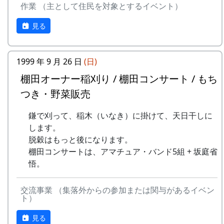
作業 （主として住民を対象とするイベント）
9
⻩⾦の海
アンジェラ
ある都会の若者が、棚田で田植えをして地元の人
見る
10
帰ってきたよ
H CORPORATION
に管理してもらい、収穫を楽しみに１年を過ごす
姿を想像して詩を書きました。
11
帰郷〜2000〜9⽉吉
三畳⼀間
⽇
1999 年 9 月 26 日
(日)
相棒の“うらめしあ”が曲をつけてくれて、兵庫県
のとある棚田コンサート（収穫日に田んぼでライ
棚田オーナー稲刈り / 棚田コンサート / もち
12
帰郷
なでしこ
ブする企画）でみんなで歌った思い出の楽曲で
つき・野菜販売
す。（ポン四郎）
13
僕は棚⽥の中にいる
アンジェラ
鎌で刈って、稲木（いなき）に掛けて、天日干しに
水と太陽の国で
14
静かに時は…
H CORPORATION
します。
脱穀はもっと後になります。
15
⽔と太陽の国で
メシアとポン四郎
棚田コンサートは、アマチュア・バンド5組 + 坂庭省
バンド
悟。
16
収穫の秋に
⽉ーアカリ
交流事業 （集落外からの参加または関与があるイベン
17
棚⽥のステージへ
アンジェラ
ト）
見る
2000年 加美町〜棚⽥の秋〜 穫れたての