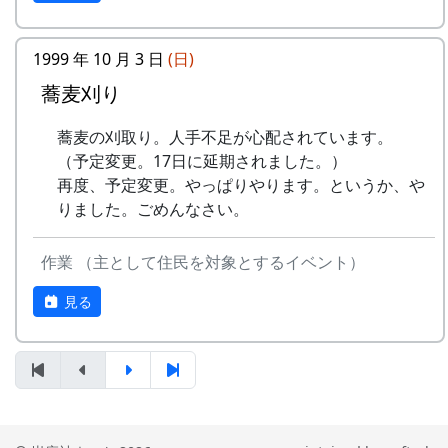
うた
稲刈りの日、田んぼでオリジナル曲を披露・演奏
1999 年 10 月 3 日
(日)
No
歌
バンド
する棚田コンサート。
蕎麦刈り
1
ふるさと加美の
メシアとポン四郎バン
毎年曲を創り出演してきましたが、その中でも、
蕎麦の刈取り。人手不足が心配されています。
⾥へ
ド
夏のイメージを色濃く出した曲です。
（予定変更。17日に延期されました。）
水田に降り注ぐ“雨”と“太陽の光”が、私達の命を
2
加美の⾥か
パルス
再度、予定変更。やっぱりやります。というか、や
支えているのだと実感させられた「里山のよきイ
ら'98
りました。ごめんなさい。
ベント」でした。（ポン四郎）
3
永遠の⾥
すぱ
作業 （主として住民を対象とするイベント）
収穫祭にて
4
棚⽥の⾵
アンジェラ
見る
5
なんとなく聴く
リアルキャンディーズ
うた
6
あしたは帰ろう
グリーンマウンテンボ
ーイズ