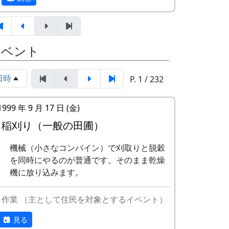
1998年、1999年、2002年に若干の加筆を
オーナー田収穫祭
行ったものです。
天日干しにした稲を脱穀し、
籾摺り（もみすり）して玄米
棚田オーナー制度とは
にし、袋に詰めて持ち帰りま
イベント
す。|
まじめに農業に取り組み、自然とふれあう
案山子コンテスト
勇気を持ち、地域になじめる方または家族
今日まで活躍（？）してくれ
日時
P. 1 / 232
に、単に米作りを楽しむだけでなく、美し
た案山子のコンテスト。
い景観を誇る岩座神地区をみんなで守って
10月17日（日）
いくことに積極的に協力してもらうために
1999 年 9 月 17 日 (金)
蕎麦刈り
始められた。1区画100平方mで10区画を募
稲刈り（一般の田圃）
蕎麦の刈取り。人手不足が心
集した。会費は5万円。
配されています。当初の予定
機械（小さなコンバイン）で刈取りと脱穀
「加美町への想い」「志望動機」「自己ア
通り、３日に行われました。
を同時にやるのが普通です。そのまま乾燥
ピール」などの作文を含む申し込みアンケ
12月12日（日）
機に放り込みます。
ートを書類選考し、10組が選ばれた。
注連縄作り
村老人会の指導のもと、棚田
特典として
作業 （主として住民を対象とするイベント）
オーナーが注連縄作りに挑戦
一から十までプロの指導を受けて
餅つき
低農薬栽培の米作りが体験でき、
見る