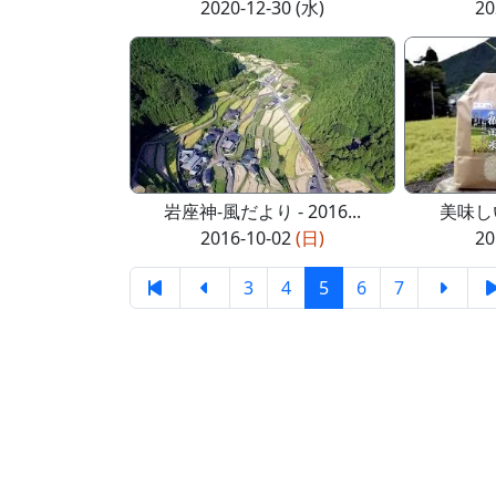
2020-12-30 (水)
20
岩座神-風だより - 2016...
美味し
2016-10-02
(日)
20
3
4
5
6
7