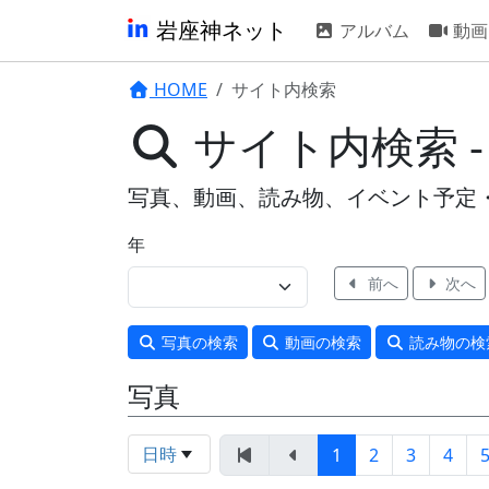
岩座神ネット
アルバム
動画
HOME
サイト内検索
サイト内検索 -
写真、動画、読み物、イベント予定
年
前へ
次へ
写真
の検索
動画
の検索
読み物
の検
写真
日時
1
2
3
4