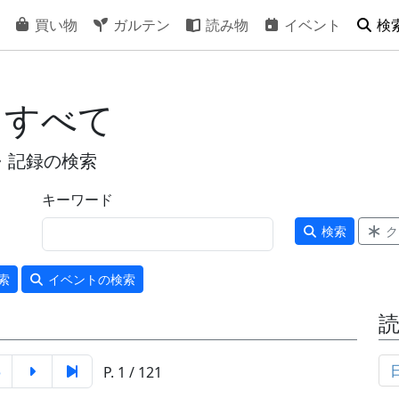
買い物
ガルテン
読み物
イベント
検
 すべて
・記録の検索
キーワード
検索
ク
索
イベント
の検索
5
P. 1 / 121