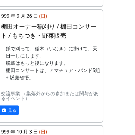
収穫した米は全部持ち帰ることが
予定がころころと変更されたような気がし
できる。
岩座神入口の道の西側、渓流に臨んで、上
ますが、気のせいでしょうか。
1999 年 9 月 26 日
(日)
加美町の宿泊施設が安く利用でき
面が平らで赤みを帯びた巨石があり、血石
NASAのスペースシャトルですら、天候で
る。
と呼ばれている。
棚田オーナー稲刈り / 棚田コンサー
打上げ予定が変わります。ましてや、お天
加美町の特産品がもらえる(1万円
ト / もちつき・野菜販売
その昔、岩座神の神光寺が隆盛をきわめて
気まかせの農作物が相手ですから、これぐ
相当)など。
いたころ、加古川流域の人々は死者が出る
らいは誤差の範囲ということで、どうか大
オーナーの義務は
鎌で刈って、稲木（いなき）に掛けて、天
と、はるか南方から遺体を運んでこの寺に
目に見てください。
田んぼに入って米を作る。
日干しにします。
葬った。その際、死人はみな一度この石の
自然とまじめにつきあう。
脱穀はもっと後になります。
上に置いたところから、血石の名が付けら
地域の人たちになじみ、仲良くす
棚田コンサートは、アマチュア・バンド5組
れたと言われる。また、一説には、死体が
る。
+ 坂庭省悟。
あまりに重いので、この石の上で四肢を切
地区の美しい景観を守るため、美
り離して運んだため、その血でこの石が赤
化活動に積極的に参加する。
交流事業 （集落外からの参加または関与があ
く染まったのだとも伝えられている。
田植え、ヒエ引き、月2回の草刈
るイベント）
り、刈り取り、稲木などは自分で
其の弐 仁王門のシキミ
やること(田すき、田ごしらえ、普
見る
段の水管理、消毒、施肥、脱穀、
乾燥、もみすりなどは農家が行う)
1999 年 10 月 3 日
(日)
など。