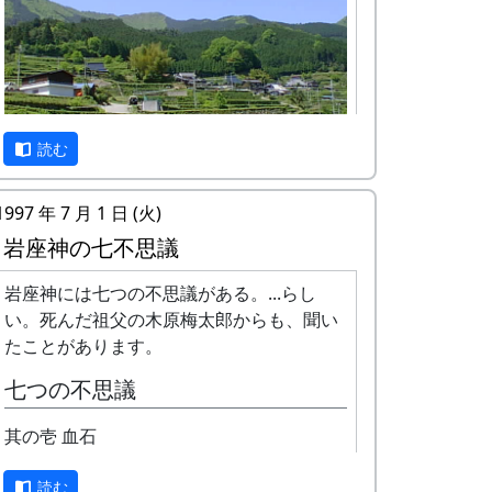
す。脱穀はもっと後になりま
す。
棚田コンサート
アマチュア・バンド５組＋坂
庭省吾。
餅つき・野菜即売
読む
10月3日（日）
蕎麦刈り
蕎麦の刈取り。人手不足が心
1997 年 7 月 1 日 (火)
岩座神は「日本の棚田百選」にも選ばれた
配されています。（予定変
岩座神の七不思議
棚田の村です。
更。17日に延期されまし
た。）再度、予定変更。やっ
岩座神には七つの不思議がある。...らし
1997年から岩座神では「棚田オーナー制
ぱりやります。というか、や
い。死んだ祖父の木原梅太郎からも、聞い
度」が始まりました。
りました。ごめんなさい。
たことがあります。
10月9日（土）
「棚田」とはどんなものか、「棚田オーナ
七つの不思議
五霊神社秋祭り（宵宮）
ー制度」とはどういうものか、ちょっと見
10月10日（日）
ていって下さい。
其の壱 血石
五霊神社秋祭り
※ 以下は、主として1997年に作成し、
10月11日（祝）
読む