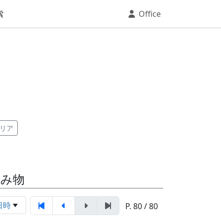
索
Office
リア
読み物
日時
P. 80 / 80