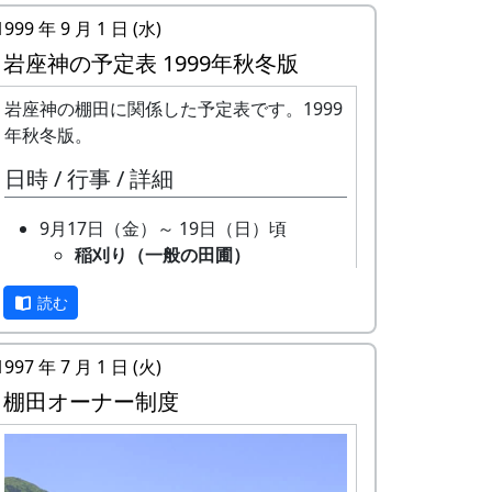
1999 年 9 月 1 日 (水)
岩座神の予定表 1999年秋冬版
岩座神の棚田に関係した予定表です。1999
年秋冬版。
日時 / 行事 / 詳細
9月17日（金）～ 19日（日）頃
稲刈り（一般の田圃）
機械（小さなコンバイン）で
読む
刈取りと脱穀を同時にやるの
が普通です。そのまま乾燥機
に放り込みます。
1997 年 7 月 1 日 (火)
9月26日（日）
棚田オーナー制度
オーナー田の稲刈り
鎌で刈って、稲木（いなき）
に掛けて、天日干しにしま