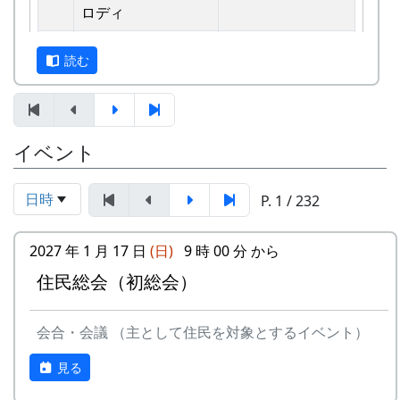
えています。
ロディ
しばらくメンバーのお家では、おいしい“たまご
2
歌おうみんなで
グリーンマウンテ
読む
かけごはん”や“卵料理”を味わうことができ、「音
ンボーイズ
楽やっててよかったなあ」と思った瞬間でした
3
ワンス・アンド・フ
⽉ーアカリ
～。 (ポン四郎）
ォーエバー
棚田のイネに
イベント
4
僕の中のふるさと
H CORPORATION
II
日時
P. 1 / 232
5
棚⽥のイネに
メシアとポン四郎
「この村に、喰われる」、「この村を、喰ってや
バンド
2027 年 1 月 17 日
(日)
9 時 00 分 から
る」って、いやいやいや、岩座神はそんな村じゃ
住民総会（初総会）
6
ふるさと加美の⾥へ
メシアとポン四郎
ありませんよ。
バンド
会合・会議 （主として住民を対象とするイベント）
7
棚⽥の⾵
アンジェラ
見る
8
この町で
MASA BAND
里山の自然と暮らしを守ろうと、全国に棚田オー
ナー制度というのがあります。