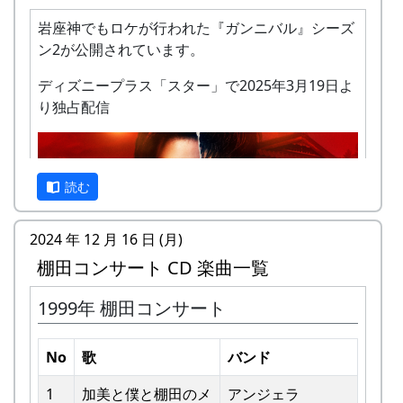
岩座神でもロケが行われた『ガンニバル』シーズ
ン2が公開されています。
ディズニープラス「スター」で2025年3月19日よ
り独占配信
私達メシポンバンドが若い頃連続出場を果たして
きた「棚田コンサート」は、フォークソングシン
ガーの“坂庭省悟さん”を始め審査員の方が見守る
読む
中、毎年優秀バンドが表彰されました。
2024 年 12 月 16 日 (月)
私達は、この「棚田のうた ～ふるさと加美の里
棚田コンサート CD 楽曲一覧
へ～」で出場した年、“２位”に入ることができま
した。賞品は何と！「地元産の卵、半年分」でし
1999年 棚田コンサート
た。
予告編
田んぼの真ん中で山積みの卵の箱を受け取り、バ
No
歌
バンド
ンドメンバーで分けて持って帰ろうとしてたら、
他のバンドに目茶苦茶うらやましがられたのを覚
1
加美と僕と棚⽥のメ
アンジェラ