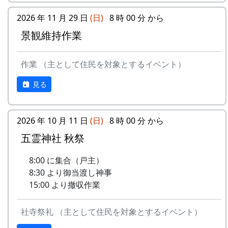
9
⻩⾦の海
アンジェラ
2026 年 11 月 29 日
(日)
8 時 00 分 から
ある都会の若者が、棚田で田植えをして地元の人
10
帰ってきたよ
H CORPORATION
に管理してもらい、収穫を楽しみに１年を過ごす
景観維持作業
姿を想像して詩を書きました。
11
帰郷〜2000〜9⽉吉
三畳⼀間
⽇
相棒の“うらめしあ”が曲をつけてくれて、兵庫県
作業 （主として住民を対象とするイベント）
のとある棚田コンサート（収穫日に田んぼでライ
12
帰郷
なでしこ
見る
ブする企画）でみんなで歌った思い出の楽曲で
す。（ポン四郎）
13
僕は棚⽥の中にいる
アンジェラ
水と太陽の国で
2026 年 10 月 11 日
(日)
8 時 00 分 から
14
静かに時は…
H CORPORATION
五霊神社 秋祭
15
⽔と太陽の国で
メシアとポン四郎
バンド
8:00 に集合（戸主）
8:30 より御当渡し神事
16
収穫の秋に
⽉ーアカリ
15:00 より撤収作業
17
棚⽥のステージへ
アンジェラ
社寺祭礼 （主として住民を対象とするイベント）
2000年 加美町〜棚⽥の秋〜 穫れたての