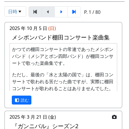
日時
P. 1 / 80
2025 年 10 月 5 日
(日)
メシポンバンド棚田コンサート楽曲集
かつての棚田コンサートの常連であったメシポン
バンド（メシアとポン四郎バンド）が棚田コンサ
ートで歌った楽曲集です。
ただし、最後の「水と太陽の国で」は、棚田コン
サートで歌われる筈だった曲ですが、実際に棚田
コンサートが歌われることはありませんでした。
棚田のうた ～ふるさと加美の里へ～
読む
2025 年 3 月 21 日 (金)
『ガンニバル』シーズン2