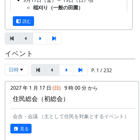
9月17日（金）～ 19日（日）頃
てもらうために始められた。1区画100平方mで
稲刈り（一般の田圃）
10区画を募集した。会費は5万円。
機械（小さなコンバイン）で刈取り
「加美町への想い」「志望動機」「自己アピー
読む
と脱穀を同時にやるのが普通です。
ル」などの作文を含む申し込みアンケートを書類
そのまま乾燥機に放り込みます。
選考し、10組が選ばれた。
9月26日（日）
オーナー田の稲刈り
特典として
イベント
鎌で刈って、稲木（いなき）に掛け
一から十までプロの指導を受けて低農薬
て、天日干しにします。脱穀はもっ
栽培の米作りが体験でき、収穫した米は
と後になります。
日時
P. 1 / 232
全部持ち帰ることができる。
棚田コンサート
加美町の宿泊施設が安く利用できる。
アマチュア・バンド５組＋坂庭省
加美町の特産品がもらえる(1万円相当)な
2027 年 1 月 17 日
(日)
9 時 00 分 から
吾。
ど。
岩座神入口の道の西側、渓流に臨んで、上面が平
餅つき・野菜即売
住民総会（初総会）
オーナーの義務は
らで赤みを帯びた巨石があり、血石と呼ばれてい
10月3日（日）
田んぼに入って米を作る。
る。
蕎麦刈り
自然とまじめにつきあう。
会合・会議 （主として住民を対象とするイベント）
蕎麦の刈取り。人手不足が心配され
地域の人たちになじみ、仲良くする。
その昔、岩座神の神光寺が隆盛をきわめていたこ
ています。（予定変更。17日に延期
見る
地区の美しい景観を守るため、美化活動
ろ、加古川流域の人々は死者が出ると、はるか南
されました。）再度、予定変更。や
に積極的に参加する。
方から遺体を運んでこの寺に葬った。その際、死