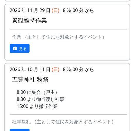
っぱりやります。というか、やりま
田植え、ヒエ引き、月2回の草刈り、刈
人はみな一度この石の上に置いたところから、血
した。ごめんなさい。
2026 年 11 月 29 日
(日)
8 時 00 分 から
り取り、稲木などは自分でやること(田
石の名が付けられたと言われる。また、一説に
10月9日（土）
すき、田ごしらえ、普段の水管理、消
景観維持作業
は、死体があまりに重いので、この石の上で四肢
五霊神社秋祭り（宵宮）
毒、施肥、脱穀、乾燥、もみすりなどは
を切り離して運んだため、その血でこの石が赤く
10月10日（日）
農家が行う)など。
染まったのだとも伝えられている。
作業 （主として住民を対象とするイベント）
五霊神社秋祭り
10月11日（祝）
其の弐 仁王門のシキミ
『広報かみ』1997年6月号より
見る
オーナー田収穫祭
そもそも、棚田(たなだ)とは、どんなも
天日干しにした稲を脱穀し、籾摺り
のか
（もみすり）して玄米にし、袋に詰
2026 年 10 月 11 日
(日)
8 時 00 分 から
めて持ち帰ります。|
五霊神社 秋祭
案山子コンテスト
今日まで活躍（？）してくれた案山
8:00 に集合（戸主）
子のコンテスト。
8:30 より御当渡し神事
10月17日（日）
15:00 より撤収作業
蕎麦刈り
蕎麦の刈取り。人手不足が心配され
社寺祭礼 （主として住民を対象とするイベント）
ています。当初の予定通り、３日に
行われました。