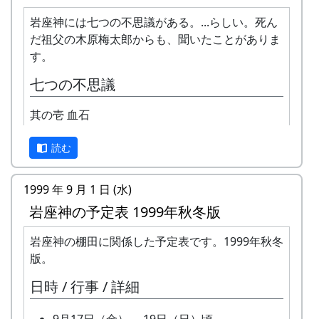
岩座神は「日本の棚田百選」にも選ばれた棚田の
村です。
岩座神には七つの不思議がある。...らしい。死ん
だ祖父の木原梅太郎からも、聞いたことがありま
1997年から岩座神では「棚田オーナー制度」が始
す。
まりました。
七つの不思議
「棚田」とはどんなものか、「棚田オーナー制
度」とはどういうものか、ちょっと見ていって下
其の壱 血石
さい。
読む
※ 以下は、主として1997年に作成し、1998年、
1999年、2002年に若干の加筆を行ったもので
1999 年 9 月 1 日 (水)
す。
岩座神の予定表 1999年秋冬版
棚田オーナー制度とは
岩座神の棚田に関係した予定表です。1999年秋冬
まじめに農業に取り組み、自然とふれあう勇気を
版。
持ち、地域になじめる方または家族に、単に米作
日時 / 行事 / 詳細
りを楽しむだけでなく、美しい景観を誇る岩座神
地区をみんなで守っていくことに積極的に協力し