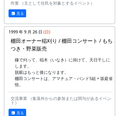
っぱりやります。というか、やりま
作業 （主として住民を対象とするイベント）
田植え、ヒエ引き、月2回の草刈り、刈
人はみな一度この石の上に置いたところから、血
した。ごめんなさい。
り取り、稲木などは自分でやること(田
石の名が付けられたと言われる。また、一説に
見る
10月9日（土）
すき、田ごしらえ、普段の水管理、消
は、死体があまりに重いので、この石の上で四肢
五霊神社秋祭り（宵宮）
毒、施肥、脱穀、乾燥、もみすりなどは
を切り離して運んだため、その血でこの石が赤く
10月10日（日）
農家が行う)など。
染まったのだとも伝えられている。
1999 年 9 月 26 日
(日)
五霊神社秋祭り
10月11日（祝）
其の弐 仁王門のシキミ
『広報かみ』1997年6月号より
棚田オーナー稲刈り / 棚田コンサート / もち
オーナー田収穫祭
つき・野菜販売
そもそも、棚田(たなだ)とは、どんなも
天日干しにした稲を脱穀し、籾摺り
のか
（もみすり）して玄米にし、袋に詰
鎌で刈って、稲木（いなき）に掛けて、天日干しに
めて持ち帰ります。|
します。
案山子コンテスト
脱穀はもっと後になります。
今日まで活躍（？）してくれた案山
棚田コンサートは、アマチュア・バンド5組 + 坂庭省
子のコンテスト。
悟。
10月17日（日）
蕎麦刈り
交流事業 （集落外からの参加または関与があるイベン
蕎麦の刈取り。人手不足が心配され
ト）
ています。当初の予定通り、３日に
見る
行われました。