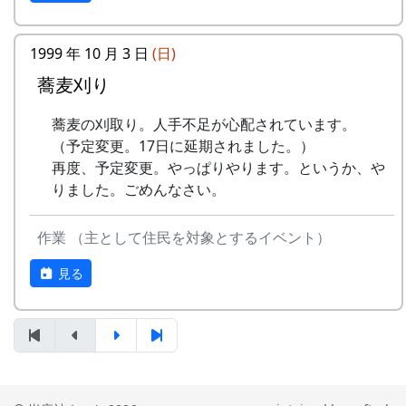
12月12日（日）
神光寺の仁王門前にあるシキ。
注連縄作り
午前中は枝葉に勢いがあって光っているが、午後
1999 年 10 月 3 日
(日)
村老人会の指導のもと、棚田オーナ
になると急に勢いがなくなり、光沢もあせてしま
こんなもんです。写真を見てもらうと一番よくわ
ーが注連縄作りに挑戦
蕎麦刈り
うと言われている。
かる。山肌を切り開いて作られた「段々畑」のよ
餅つき
うな田んぼです。
蕎麦の刈取り。人手不足が心配されています。
其の参 唐滝
予定がころころと変更されたような気がします
（予定変更。17日に延期されました。）
岩座神には、大小あわせて465枚の棚田がありま
が、気のせいでしょうか。
再度、予定変更。やっぱりやります。というか、や
す。
りました。ごめんなさい。
NASAのスペースシャトルですら、天候で打上げ
そして、全国棚田サミットに参加した木原博さん
予定が変わります。ましてや、お天気まかせの農
の話によると、「岩座神の棚田みたいに石垣がシ
作業 （主として住民を対象とするイベント）
作物が相手ですから、これぐらいは誤差の範囲と
ャキッとして奇麗なやつは珍しいんじゃ」という
いうことで、どうか大目に見てください。
見る
事です。石垣の高さは平均 2 m、高いところで 5
m。石の組み方などから見て、鎌倉時代にさかの
ぼるそうです。
ところが、そういう自慢話だけで済むわけでなく
て、、、