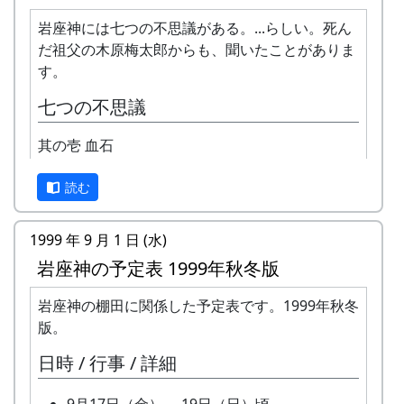
岩座神は「日本の棚田百選」にも選ばれた棚田の
村です。
岩座神には七つの不思議がある。...らしい。死ん
だ祖父の木原梅太郎からも、聞いたことがありま
1997年から岩座神では「棚田オーナー制度」が始
す。
まりました。
七つの不思議
「棚田」とはどんなものか、「棚田オーナー制
度」とはどういうものか、ちょっと見ていって下
其の壱 血石
さい。
読む
※ 以下は、主として1997年に作成し、1998年、
1999年、2002年に若干の加筆を行ったもので
1999 年 9 月 1 日 (水)
す。
岩座神の予定表 1999年秋冬版
棚田オーナー制度とは
岩座神の棚田に関係した予定表です。1999年秋冬
まじめに農業に取り組み、自然とふれあう勇気を
版。
持ち、地域になじめる方または家族に、単に米作
日時 / 行事 / 詳細
りを楽しむだけでなく、美しい景観を誇る岩座神
地区をみんなで守っていくことに積極的に協力し