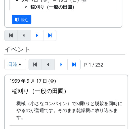
9月17日（金）～ 19日（日）頃
てもらうために始められた。1区画100平方mで
稲刈り（一般の田圃）
10区画を募集した。会費は5万円。
機械（小さなコンバイン）で刈取り
「加美町への想い」「志望動機」「自己アピー
読む
と脱穀を同時にやるのが普通です。
ル」などの作文を含む申し込みアンケートを書類
そのまま乾燥機に放り込みます。
選考し、10組が選ばれた。
9月26日（日）
オーナー田の稲刈り
特典として
イベント
鎌で刈って、稲木（いなき）に掛け
一から十までプロの指導を受けて低農薬
て、天日干しにします。脱穀はもっ
栽培の米作りが体験でき、収穫した米は
と後になります。
日時
P. 1 / 232
全部持ち帰ることができる。
棚田コンサート
加美町の宿泊施設が安く利用できる。
アマチュア・バンド５組＋坂庭省
加美町の特産品がもらえる(1万円相当)な
1999 年 9 月 17 日 (金)
吾。
ど。
岩座神入口の道の西側、渓流に臨んで、上面が平
餅つき・野菜即売
稲刈り（一般の田圃）
オーナーの義務は
らで赤みを帯びた巨石があり、血石と呼ばれてい
10月3日（日）
田んぼに入って米を作る。
る。
機械（小さなコンバイン）で刈取りと脱穀を同時に
蕎麦刈り
自然とまじめにつきあう。
やるのが普通です。そのまま乾燥機に放り込みま
蕎麦の刈取り。人手不足が心配され
地域の人たちになじみ、仲良くする。
その昔、岩座神の神光寺が隆盛をきわめていたこ
す。
ています。（予定変更。17日に延期
地区の美しい景観を守るため、美化活動
ろ、加古川流域の人々は死者が出ると、はるか南
されました。）再度、予定変更。や
に積極的に参加する。
方から遺体を運んでこの寺に葬った。その際、死