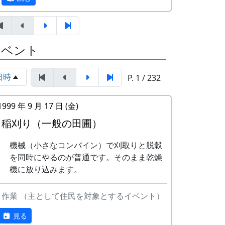
刈取りと脱穀を同時にやるの
ピール」などの作文を含む申し込みアンケ
が普通です。そのまま乾燥機
ートを書類選考し、10組が選ばれた。
に放り込みます。
9月26日（日）
特典として
イベント
オーナー田の稲刈り
一から十までプロの指導を受けて
鎌で刈って、稲木（いなき）
低農薬栽培の米作りが体験でき、
に掛けて、天日干しにしま
収穫した米は全部持ち帰ることが
日時
P. 1 / 232
す。脱穀はもっと後になりま
できる。
岩座神入口の道の西側、渓流に臨んで、上
す。
加美町の宿泊施設が安く利用でき
面が平らで赤みを帯びた巨石があり、血石
1999 年 9 月 17 日 (金)
棚田コンサート
る。
と呼ばれている。
アマチュア・バンド５組＋坂
加美町の特産品がもらえる(1万円
稲刈り（一般の田圃）
その昔、岩座神の神光寺が隆盛をきわめて
庭省吾。
相当)など。
いたころ、加古川流域の人々は死者が出る
餅つき・野菜即売
機械（小さなコンバイン）で刈取りと脱穀
オーナーの義務は
と、はるか南方から遺体を運んでこの寺に
10月3日（日）
を同時にやるのが普通です。そのまま乾燥
田んぼに入って米を作る。
葬った。その際、死人はみな一度この石の
蕎麦刈り
機に放り込みます。
自然とまじめにつきあう。
上に置いたところから、血石の名が付けら
蕎麦の刈取り。人手不足が心
地域の人たちになじみ、仲良くす
れたと言われる。また、一説には、死体が
配されています。（予定変
る。
作業 （主として住民を対象とするイベント）
あまりに重いので、この石の上で四肢を切
更。17日に延期されまし
地区の美しい景観を守るため、美
り離して運んだため、その血でこの石が赤
見る
た。）再度、予定変更。やっ
化活動に積極的に参加する。