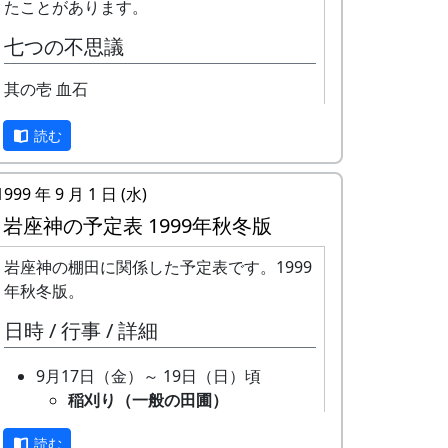
たことがあります。
「棚田」とはどんなものか、「棚田オーナ
七つの不思議
ー制度」とはどういうものか、ちょっと見
ていって下さい。
其の壱 血石
※ 以下は、主として1997年に作成し、
読む
1998年、1999年、2002年に若干の加筆を
行ったものです。
1999 年 9 月 1 日 (水)
棚田オーナー制度とは
岩座神の予定表 1999年秋冬版
まじめに農業に取り組み、自然とふれあう
岩座神の棚田に関係した予定表です。1999
勇気を持ち、地域になじめる方または家族
年秋冬版。
に、単に米作りを楽しむだけでなく、美し
い景観を誇る岩座神地区をみんなで守って
日時 / 行事 / 詳細
いくことに積極的に協力してもらうために
始められた。1区画100平方mで10区画を募
9月17日（金）～ 19日（日）頃
集した。会費は5万円。
稲刈り（一般の田圃）
機械（小さなコンバイン）で
「加美町への想い」「志望動機」「自己ア
読む