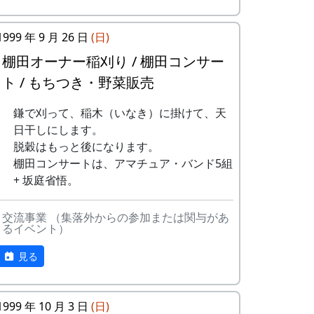
く染まったのだとも伝えられている。
ぱりやります。というか、や
田植え、ヒエ引き、月2回の草刈
りました。ごめんなさい。
り、刈り取り、稲木などは自分で
其の弐 仁王門のシキミ
1999 年 9 月 26 日
(日)
10月9日（土）
やること(田すき、田ごしらえ、普
五霊神社秋祭り（宵宮）
段の水管理、消毒、施肥、脱穀、
棚田オーナー稲刈り / 棚田コンサー
10月10日（日）
乾燥、もみすりなどは農家が行う)
ト / もちつき・野菜販売
五霊神社秋祭り
など。
10月11日（祝）
鎌で刈って、稲木（いなき）に掛けて、天
『広報かみ』1997年6月号より
オーナー田収穫祭
日干しにします。
天日干しにした稲を脱穀し、
そもそも、棚田(たなだ)とは、どん
脱穀はもっと後になります。
籾摺り（もみすり）して玄米
なものか
棚田コンサートは、アマチュア・バンド5組
にし、袋に詰めて持ち帰りま
+ 坂庭省悟。
す。|
案山子コンテスト
交流事業 （集落外からの参加または関与があ
神光寺の仁王門前にあるシキ。
今日まで活躍（？）してくれ
るイベント）
た案山子のコンテスト。
午前中は枝葉に勢いがあって光っている
見る
10月17日（日）
が、午後になると急に勢いがなくなり、光
蕎麦刈り
沢もあせてしまうと言われている。
蕎麦の刈取り。人手不足が心
1999 年 10 月 3 日
(日)
配されています。当初の予定
其の参 唐滝