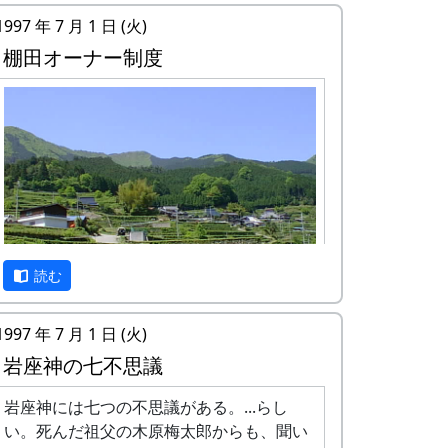
1997 年 7 月 1 日 (火)
棚田オーナー制度
読む
1997 年 7 月 1 日 (火)
岩座神は「日本の棚田百選」にも選ばれた
岩座神の七不思議
棚田の村です。
岩座神には七つの不思議がある。...らし
1997年から岩座神では「棚田オーナー制
い。死んだ祖父の木原梅太郎からも、聞い
度」が始まりました。