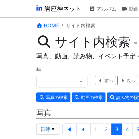
岩座神ネット
アルバム
動画
HOME
サイト内検索
サイト内検索 -
写真、動画、読み物、イベント予定
年
前へ
次へ
写真
の検索
動画
の検索
読み物
の検
写真
日時
1
2
3
4