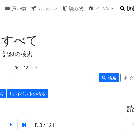
買い物
ガルテン
読み物
イベント
検
 すべて
・記録の検索
キーワード
検索
ク
索
イベント
の検索
5
P. 3 / 121