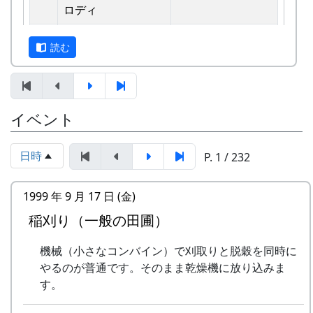
えています。
ロディ
しばらくメンバーのお家では、おいしい“たまご
2
歌おうみんなで
グリーンマウンテ
読む
かけごはん”や“卵料理”を味わうことができ、「音
ンボーイズ
楽やっててよかったなあ」と思った瞬間でした
3
ワンス・アンド・フ
⽉ーアカリ
～。 (ポン四郎）
ォーエバー
棚田のイネに
イベント
4
僕の中のふるさと
H CORPORATION
II
日時
P. 1 / 232
5
棚⽥のイネに
メシアとポン四郎
「この村に、喰われる」、「この村を、喰ってや
バンド
1999 年 9 月 17 日 (金)
る」って、いやいやいや、岩座神はそんな村じゃ
稲刈り（一般の田圃）
6
ふるさと加美の⾥へ
メシアとポン四郎
ありませんよ。
バンド
機械（小さなコンバイン）で刈取りと脱穀を同時に
7
棚⽥の⾵
アンジェラ
やるのが普通です。そのまま乾燥機に放り込みま
す。
8
この町で
MASA BAND
里山の自然と暮らしを守ろうと、全国に棚田オー
ナー制度というのがあります。