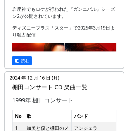
岩座神でもロケが行われた『ガンニバル』シーズ
ン2が公開されています。
ディズニープラス「スター」で2025年3月19日よ
り独占配信
私達メシポンバンドが若い頃連続出場を果たして
きた「棚田コンサート」は、フォークソングシン
ガーの“坂庭省悟さん”を始め審査員の方が見守る
読む
中、毎年優秀バンドが表彰されました。
2024 年 12 月 16 日 (月)
私達は、この「棚田のうた ～ふるさと加美の里
棚田コンサート CD 楽曲一覧
へ～」で出場した年、“２位”に入ることができま
した。賞品は何と！「地元産の卵、半年分」でし
1999年 棚田コンサート
た。
予告編
田んぼの真ん中で山積みの卵の箱を受け取り、バ
No
歌
バンド
ンドメンバーで分けて持って帰ろうとしてたら、
他のバンドに目茶苦茶うらやましがられたのを覚
1
加美と僕と棚⽥のメ
アンジェラ