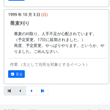
うた
稲刈りの日、田んぼでオリジナル曲を披露・演奏
1999 年 10 月 3 日
(日)
No
歌
バンド
する棚田コンサート。
蕎麦刈り
1
ふるさと加美の
メシアとポン四郎バン
毎年曲を創り出演してきましたが、その中でも、
蕎麦の刈取り。人手不足が心配されています。
⾥へ
ド
夏のイメージを色濃く出した曲です。
（予定変更。17日に延期されました。）
水田に降り注ぐ“雨”と“太陽の光”が、私達の命を
2
加美の⾥か
パルス
再度、予定変更。やっぱりやります。というか、や
支えているのだと実感させられた「里山のよきイ
ら'98
りました。ごめんなさい。
ベント」でした。（ポン四郎）
3
永遠の⾥
すぱ
作業 （主として住民を対象とするイベント）
収穫祭にて
4
棚⽥の⾵
アンジェラ
見る
5
なんとなく聴く
リアルキャンディーズ
うた
6
あしたは帰ろう
グリーンマウンテンボ
ーイズ