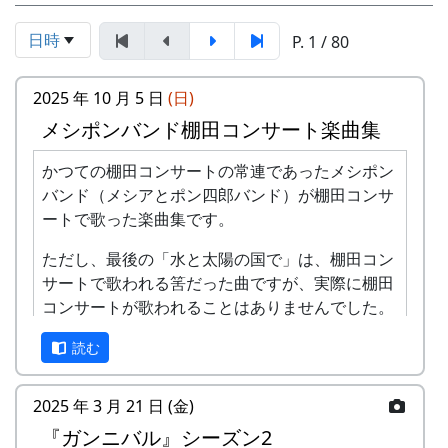
日時
P. 1 / 80
2025 年 10 月 5 日
(日)
メシポンバンド棚田コンサート楽曲集
かつての棚田コンサートの常連であったメシポン
バンド（メシアとポン四郎バンド）が棚田コンサ
ートで歌った楽曲集です。
ただし、最後の「水と太陽の国で」は、棚田コン
サートで歌われる筈だった曲ですが、実際に棚田
コンサートが歌われることはありませんでした。
棚田のうた ～ふるさと加美の里へ～
読む
2025 年 3 月 21 日 (金)
『ガンニバル』シーズン2