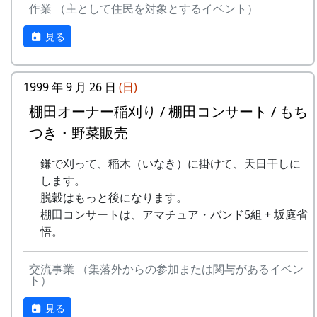
作業 （主として住民を対象とするイベント）
9
⻩⾦の海
アンジェラ
ある都会の若者が、棚田で田植えをして地元の人
見る
10
帰ってきたよ
H CORPORATION
に管理してもらい、収穫を楽しみに１年を過ごす
姿を想像して詩を書きました。
11
帰郷〜2000〜9⽉吉
三畳⼀間
⽇
1999 年 9 月 26 日
(日)
相棒の“うらめしあ”が曲をつけてくれて、兵庫県
のとある棚田コンサート（収穫日に田んぼでライ
棚田オーナー稲刈り / 棚田コンサート / もち
12
帰郷
なでしこ
ブする企画）でみんなで歌った思い出の楽曲で
つき・野菜販売
す。（ポン四郎）
13
僕は棚⽥の中にいる
アンジェラ
鎌で刈って、稲木（いなき）に掛けて、天日干しに
水と太陽の国で
14
静かに時は…
H CORPORATION
します。
脱穀はもっと後になります。
15
⽔と太陽の国で
メシアとポン四郎
棚田コンサートは、アマチュア・バンド5組 + 坂庭省
バンド
悟。
16
収穫の秋に
⽉ーアカリ
交流事業 （集落外からの参加または関与があるイベン
17
棚⽥のステージへ
アンジェラ
ト）
見る
2000年 加美町〜棚⽥の秋〜 穫れたての