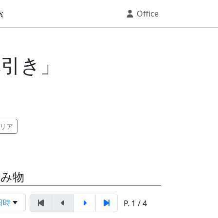
索
Office
草引き」
リア
読み物
日時
P. 1 / 4