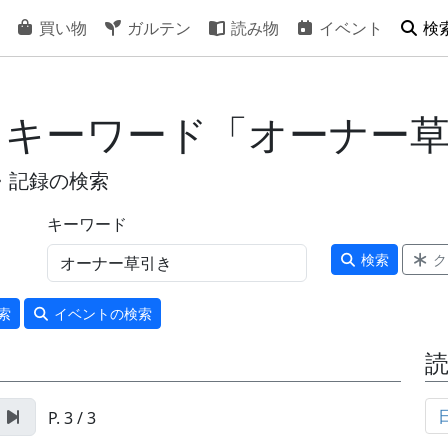
買い物
ガルテン
読み物
イベント
検
- キーワード「オーナー
・記録の検索
キーワード
検索
ク
索
イベント
の検索
P. 3 / 3