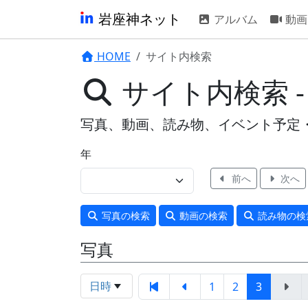
岩座神ネット
アルバム
動画
HOME
サイト内検索
サイト内検索 
写真、動画、読み物、イベント予定
年
前へ
次へ
写真
の検索
動画
の検索
読み物
の検
写真
日時
1
2
3