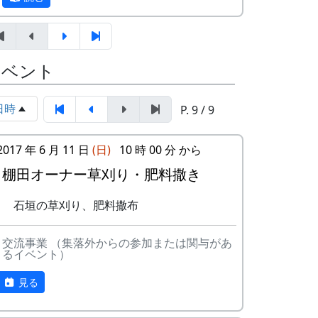
イベント
日時
P. 9 / 9
2017 年 6 月 11 日
(日)
10 時 00 分 から
田圃の草刈も肥料散布もすぐに終ってしま
棚田オーナー草刈り・肥料撒き
最初に、区画担当のスタッフから、作業の
ったので、岩座神の入り口にある公園の草
進め方についてのブリーフィング。
引きもやってもらった。
石垣の草刈り、肥料撒布
交流事業 （集落外からの参加または関与があ
るイベント）
見る