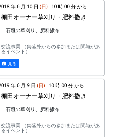
2018 年 6 月 10 日
(日)
10 時 00 分 から
棚田オーナー草刈り・肥料撒き
田圃の中に入って、肥料を散布する。
石垣の草刈り、肥料撒布
無理をすれば、畔から撒くことも出来なく
参加者が多いのには理由があって、それが
はないけれど、そういう横着はしません。
これである。
交流事業 （集落外からの参加または関与があ
るイベント）
本来は、田植え祭りの昼食に鶏肉のバーベ
見る
キューを供するのだが、今年は雨のために
それが出来なかった。それで、今回、その
埋め合わせをすることになったのだ。
2019 年 6 月 9 日
(日)
10 時 00 分 から
棚田オーナー草刈り・肥料撒き
石垣の草刈り、肥料撒布
交流事業 （集落外からの参加または関与があ
石垣の草刈り。
るイベント）