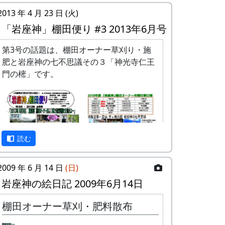
2013 年 4 月 23 日 (火)
「岩座神」棚田便り #3 2013年6月号
第3号の話題は、棚田オーナー草刈り・施
肥と岩座神の七不思議その３「神光寺仁王
門の樒」です。
読む
2009 年 6 月 14 日
(日)
岩座神の絵日記 2009年6月14日
棚田オーナー草刈・肥料散布
「岩座神」棚田便り #3 2013年6月号 (PDF
版)