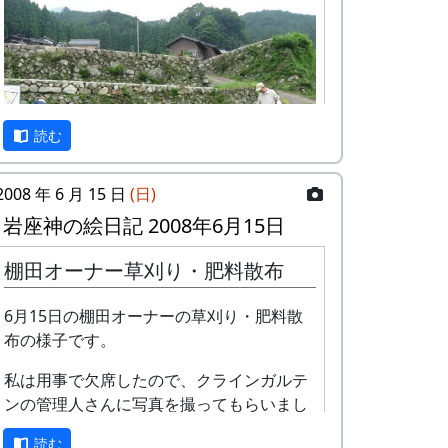
読む
2008 年 6 月 15 日
(日)
岩座神の絵日記 2008年6月15日
毎年、6月には棚田オーナー行事として、
棚田オーナー草刈り・肥料散布
田圃の畦や石垣の草刈と肥料散布を行って
いる。
6月15日の棚田オーナーの草刈り・肥料散
布の様子です。
地味な行事なので、例年、参加者が比較的
少ないのだが、今年は多くの人で賑わっ
私は用事で欠席したので、クラインガルテ
た。
ンの管理人さんに写真を撮ってもらいまし
た。
読む