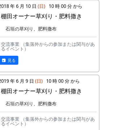
2018 年 6 月 10 日
(日)
10 時 00 分 から
棚田オーナー草刈り・肥料撒き
田圃の中に入って、肥料を散布する。
石垣の草刈り、肥料撒布
無理をすれば、畔から撒くことも出来なく
参加者が多いのには理由があって、それが
はないけれど、そういう横着はしません。
これである。
交流事業 （集落外からの参加または関与があ
るイベント）
本来は、田植え祭りの昼食に鶏肉のバーベ
見る
キューを供するのだが、今年は雨のために
それが出来なかった。それで、今回、その
埋め合わせをすることになったのだ。
2019 年 6 月 9 日
(日)
10 時 00 分 から
棚田オーナー草刈り・肥料撒き
石垣の草刈り、肥料撒布
交流事業 （集落外からの参加または関与があ
石垣の草刈り。
るイベント）