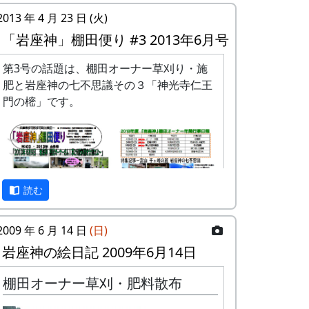
2013 年 4 月 23 日 (火)
「岩座神」棚田便り #3 2013年6月号
第3号の話題は、棚田オーナー草刈り・施
肥と岩座神の七不思議その３「神光寺仁王
門の樒」です。
読む
2009 年 6 月 14 日
(日)
岩座神の絵日記 2009年6月14日
棚田オーナー草刈・肥料散布
「岩座神」棚田便り #3 2013年6月号 (PDF
版)