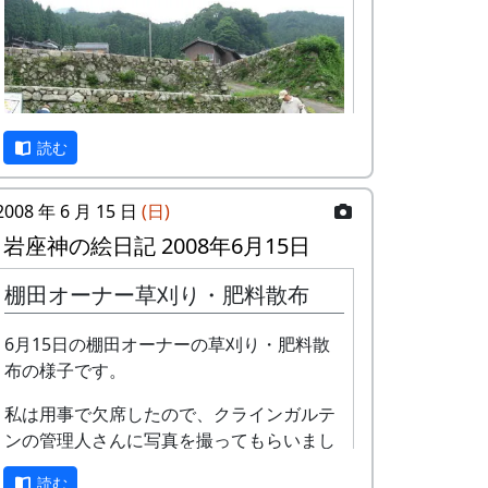
読む
2008 年 6 月 15 日
(日)
岩座神の絵日記 2008年6月15日
毎年、6月には棚田オーナー行事として、
棚田オーナー草刈り・肥料散布
田圃の畦や石垣の草刈と肥料散布を行って
いる。
6月15日の棚田オーナーの草刈り・肥料散
布の様子です。
地味な行事なので、例年、参加者が比較的
少ないのだが、今年は多くの人で賑わっ
私は用事で欠席したので、クラインガルテ
た。
ンの管理人さんに写真を撮ってもらいまし
た。
読む