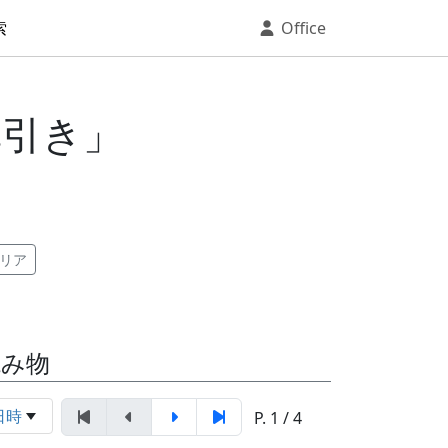
索
Office
草引き」
リア
読み物
日時
P. 1 / 4