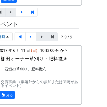
イベント
日時
P. 9 / 9
2017 年 6 月 11 日
(日)
10 時 00 分 から
田圃の草刈も肥料散布もすぐに終ってしま
棚田オーナー草刈り・肥料撒き
最初に、区画担当のスタッフから、作業の
ったので、岩座神の入り口にある公園の草
進め方についてのブリーフィング。
引きもやってもらった。
石垣の草刈り、肥料撒布
交流事業 （集落外からの参加または関与があ
るイベント）
見る