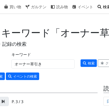
買い物
ガルテン
読み物
イベント
検
- キーワード「オーナー
・記録の検索
キーワード
検索
ク
索
イベント
の検索
P. 3 / 3