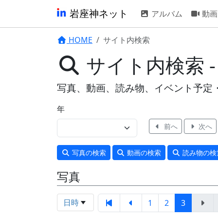
岩座神ネット
アルバム
動画
HOME
サイト内検索
サイト内検索 
写真、動画、読み物、イベント予定
年
前へ
次へ
写真
の検索
動画
の検索
読み物
の検
写真
日時
1
2
3